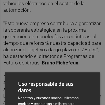
vehículos eléctricos en el sector de la
automoción.
"Esta nueva empresa contribuirá a garantizar
la soberanía estratégica en la próxima
generación de tecnologías aeronáuticas, al
tiempo que reforzará nuestra capacidad para
alcanzar el objetivo a largo plazo de ZEROe",
ha destacado el director de Programas de
Futuro de Airbus,
Bruno Fichefeux
.
Más allá de las tecnologías de los motores,
Airbus y MTU seguirán fomentando el
Uso responsable de sus
surgimiento de una economía de la aviación
datos
basada en el hidrógeno y el marco normativo
Nosotros y nuestros socios utilizamos
asociado.
cookies y tecnologías similares para