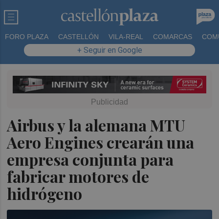
FORO PLAZA
CASTELLÓN
VILA-REAL
COMARCAS
COM
+ Seguir en Google
Airbus y la alemana MTU
Aero Engines crearán una
empresa conjunta para
fabricar motores de
hidrógeno