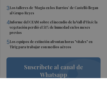
3
Los talleres de ‘Magia en los Barrios’ de Castelló llegan
al Grupo Reyes
4
Informe del CEAM sobre el incendio de la Vall d'Uixó: la
vegetación perdió el 51% de humedad en los meses
previos
5
Los equipos de extinción afrontan horas "vitales" en
Tírig para trabajar con medios aéreos
Suscríbete al canal de
Whatsapp
Siempre al día de las últimas noticias
¡Quiero suscribirme!