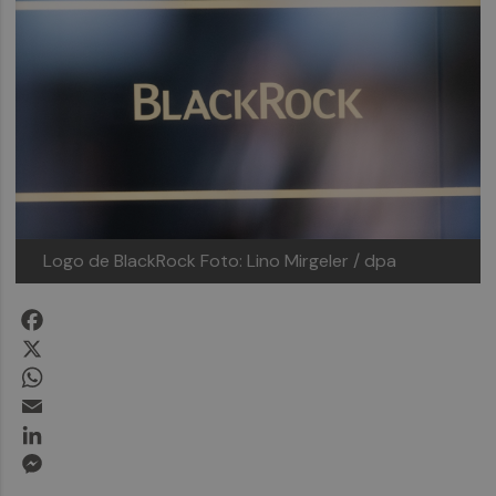
Logo de BlackRock
Foto: Lino Mirgeler / dpa
Facebook
X
WhatsApp
Email
LinkedIn
Messenger