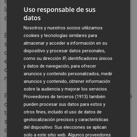
se adoptaran políticas más favorables para
Uso responsable de sus
las empresas y que los mercados de
datos
capitales se profundizaran".
Nosotros y nuestros socios utilizamos
En cambio, opta por una posición
cookies y tecnologías similares para
almacenar y acceder a información en su
sobreponderada respecto a Estados Unidos
dispositivo y procesar datos personales,
que justifica por los "sólidos resultados
como su dirección IP, identificadores únicos
empresariales", impulsados por el desarrollo
y datos de navegación, para ofrecer
de la inteligencia artificial y un contexto
anuncios y contenido personalizados, medir
macroeconómico favorable.
anuncios y contenido, obtener información
sobre la audiencia y mejorar los servicios.
Para el resto de mercados, tanto emergentes
Proveedores de terceros (1913)
también
como Japón o China, prefiere una posición
pueden procesar sus datos para estos y
otros fines, incluido el uso de datos de
también neutral de cara al segundo
geolocalización precisos y características
semestre del ejercicio, si bien identifica
del dispositivo. Sus elecciones se aplican
oportunidades de construcción de
solo a este sitio web. Algunos proveedores