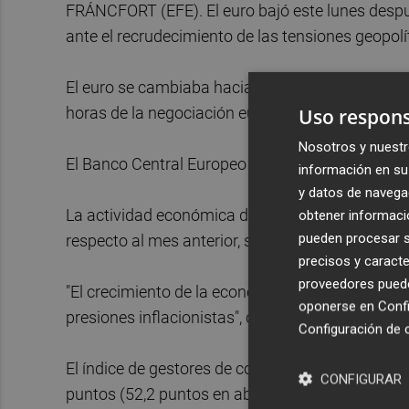
FRÁNCFORT (EFE). El euro bajó este lunes despu
ante el recrudecimiento de las tensiones geopolít
El euro se cambiaba hacia las 15.00 horas GMT a
horas de la negociación europea del mercado de d
Uso respons
Nosotros y nuestr
El Banco Central Europeo (BCE) fijó el cambio de
información en su 
y datos de navega
La actividad económica de la industria estadou
obtener informació
pueden procesar su
respecto al mes anterior, según el Instituto para
precisos y caracte
proveedores pueden
"El crecimiento de la economía del sector manu
oponerse en
Confi
presiones inflacionistas", que ha estancado la d
Configuración de 
El índice de gestores de compras del sector man
CONFIGURAR
puntos (52,2 puntos en abril), según S&P.