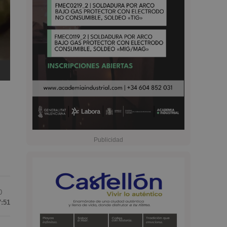
0
7:51