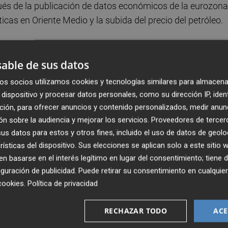
és de la publicación de datos económicos de la eurozona
icas en Oriente Medio y la subida del precio del petróleo.
 1,1612 dólares, frente a los 1,1665 dólares en las última
ivisas de la jornada anterior.
able de sus datos
os socios utilizamos cookies y tecnologías similares para almacena
 referencia del euro en 1,1646 dólares.
dispositivo y procesar datos personales, como su dirección IP, iden
ción, para ofrecer anuncios y contenido personalizados, medir anun
nidense mejoró en mayo 1,3 puntos, hasta 54 puntos,
n sobre la audiencia y mejorar los servicios.
Proveedores de tercer
s datos para estos y otros fines, incluido el uso de datos de geolo
 la Gestión de Suministros (ISM).
rísticas del dispositivo. Sus elecciones se aplican solo a este sitio
 basarse en el interés legítimo en lugar del consentimiento; tiene 
facturero se atenúa en mayo debido al aumento de las
guración de publicidad
. Puede retirar su consentimiento en cualqu
emanda, dijo S&P.
cookies
.
Política de privacidad
ufacturero de la zona del euro bajó en mayo hasta 51,6
RECHAZAR TODO
ACE