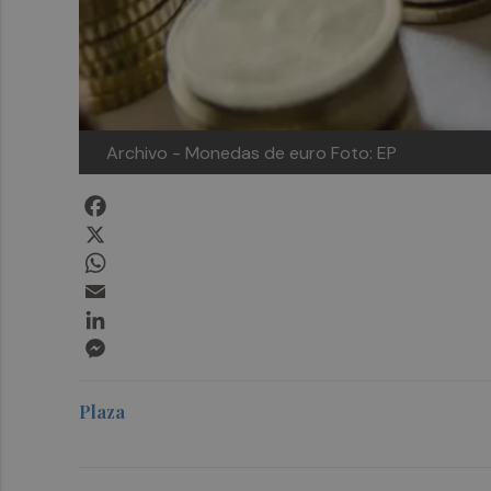
Archivo - Monedas de euro
Foto: EP
Facebook
X
WhatsApp
Email
LinkedIn
Messenger
Plaza