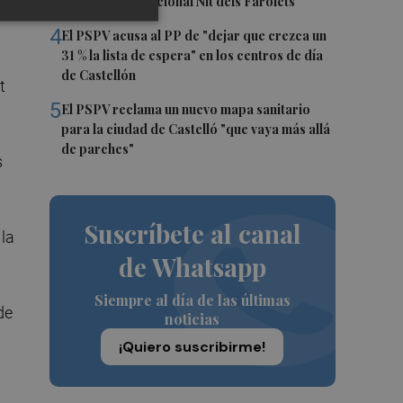
celebra su tradicional Nit dels Farolets
4
El PSPV acusa al PP de "dejar que crezca un
31 % la lista de espera" en los centros de día
de Castellón
t
5
El PSPV reclama un nuevo mapa sanitario
para la ciudad de Castelló "que vaya más allá
de parches"
s
Suscríbete al canal
 la
de Whatsapp
Siempre al día de las últimas
de
noticias
¡Quiero suscribirme!