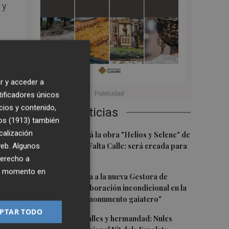
 y
s
r y acceder a
tificadores únicos
cios y contenido,
Últimas Noticias
os (1913)
también
1
calización
Castelló acogerá la obra "Helios y Selene" de
la compañía Te Falta Calle: será creada para
 web. Algunos
el eclipse
derecho a
ier momento en
2
Castelló traslada a la nueva Gestora de
Gaiates su "colaboración incondicional en la
promoción del monumento gaiatero"
PTAR TODO
3
Talleres, pasacalles y hermandad: Nules