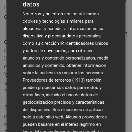
Intermediate (WTI), de referencia en Estados
datos
Unidos, se abarataba un 1,7%, hasta los 87
Nosotros y nuestros socios utilizamos
dólares.
cookies y tecnologías similares para
almacenar y acceder a información en su
En el ámbito 'macro', hoy se ha conocido que
dispositivo y procesar datos personales,
el Índice de Precios de Consumo (IPC)
como su dirección IP, identificadores únicos
mantuvo su tasa interanual en mayo en el
y datos de navegación, para ofrecer
3,2%, con lo que acumula ya tres meses
anuncios y contenido personalizados, medir
anuncios y contenido, obtener información
consecutivos por encima del 3% en pleno
sobre la audiencia y mejorar los servicios.
'shock' energético por la guerra en Irán,
Proveedores de terceros (1913)
también
según los datos avanzados por el Instituto
pueden procesar sus datos para estos y
Nacional de Estadística (INE).
otros fines, incluido el uso de datos de
geolocalización precisos y características
En el plano empresarial, Amper ha
del dispositivo. Sus elecciones se aplican
comunicado que aprobará un 'contrasplit' y
solo a este sitio web. Algunos proveedores
reelegirá a su actual consejero delegado,
pueden basarse en el interés legítimo en
lugar del consentimiento; tiene derecho a