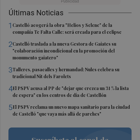
Últimas Noticias
1
Castelló acogerá la obra "Helios y Selene" de la
compañía Te Falta Calle: será creada para el eclipse
2
Castelló traslada a la nueva Gestora de Gaiates su
"colaboración incondicional en la promoción del
monumento gaiatero"
3
Talleres, pasacalles y hermandad: Nules celebra su
tradicional Nit dels Farolets
4
El PSPV acusa al PP de "dejar que crezca un 31 % la lista
de espera" en los centros de día de Castellón
5
El PSPV reclama un nuevo mapa sanitario para la ciudad
de Castelló "que vaya más allá de parches"