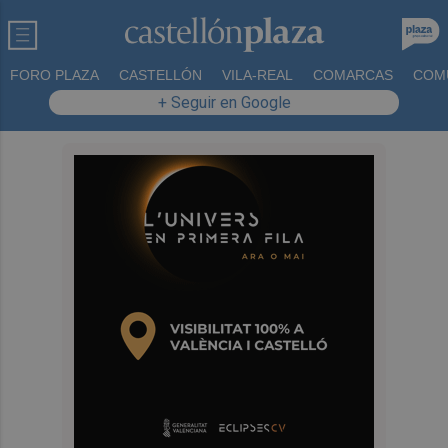
FORO PLAZA
CASTELLÓN
VILA-REAL
COMARCAS
COM
+ Seguir en Google