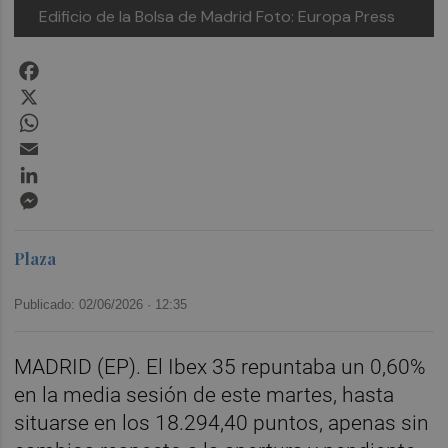
Edificio de la Bolsa de Madrid
Foto: Europa Press
Facebook
X
WhatsApp
Email
LinkedIn
Messenger
Plaza
Publicado: 02/06/2026 ·
12:35
MADRID (EP). El Ibex 35 repuntaba un 0,60%
en la media sesión de este martes, hasta
situarse en los 18.294,40 puntos, apenas sin