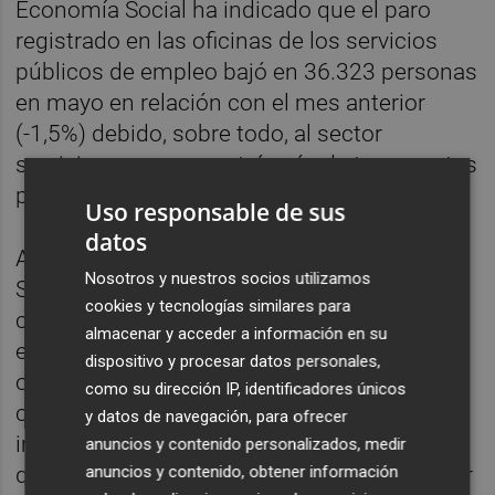
Economía Social ha indicado que el paro
registrado en las oficinas de los servicios
públicos de empleo bajó en 36.323 personas
en mayo en relación con el mes anterior
(-1,5%) debido, sobre todo, al sector
servicios, que concentró más de tres cuartas
parte del descenso del desempleo.
Uso responsable de sus
datos
Además, el Ministerio de Inclusión,
Nosotros y nuestros socios utilizamos
Seguridad Social y Migraciones ha
cookies y tecnologías similares para
comunicado que la Seguridad Social rompió
almacenar y acceder a información en su
en mayo la barrera de los 22,3 millones de
dispositivo y procesar datos personales,
ocupados tras ganar una media de 231.975
como su dirección IP, identificadores únicos
cotizantes respecto al mes anterior (+1%),
y datos de navegación, para ofrecer
impulsada especialmente por la hostelería,
anuncios y contenido personalizados, medir
anuncios y contenido, obtener información
que sumó casi 66.000 nuevos ocupados por