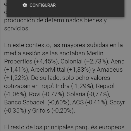
energéticos, la pérdida de renta disponible
CONFIGURAR
de los hogares y las restricciones sobre la
producción de determinados bienes y
servicios.
En este contexto, las mayores subidas en la
media sesión se las anotaban Merlin
Properties (+4,45%), Colonial (+2,73%), Aena
(+1,41%), ArcelorMittal (+1,33%) y Amadeus
(+1,22%). De su lado, solo ocho valores
cotizaban en 'rojo': Indra (-1,29%), Repsol
(-1,06%), Rovi (-0,77%), Solaria (-0,77%),
Banco Sabadell (-0,60%), ACS (-0,41%), Sacyr
(-0,35%) y Grifols (-0,20%).
El resto de los principales parqués europeos