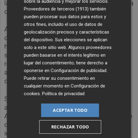
sobre la audiencia y mejorar los servicios.
las primeras contrataciones para la campaña
Proveedores de terceros (1913)
también
de verano.
pueden procesar sus datos para estos y
otros fines, incluido el uso de datos de
A nivel europeo, se ha conocido que la tasa
geolocalización precisos y características
de inflación interanual de la zona euro se
del dispositivo. Sus elecciones se aplican
habría situado en mayo en el 3,2%, lo que
solo a este sitio web. Algunos proveedores
supone una aceleración de dos décimas
pueden basarse en el interés legítimo en
lugar del consentimiento; tiene derecho a
respecto del dato de abril y el mayor
oponerse en
Configuración de publicidad
.
aumento del coste de la vida en la región
Puede retirar su consentimiento en
desde septiembre de 2023.
cualquier momento en
Configuración de
cookies
.
Política de privacidad
Sobre este punto, el 'senior economic
advisor' de Ossiam (Natixis IM), Patrick
ACEPTAR TODO
Artus, señala que "debe esperarse una fuerte
desaceleración del crecimiento europeo"
RECHAZAR TODO
impulsada por el aumento de los precios