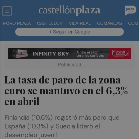
FORO PLAZA
CASTELLÓN
VILA-REAL
COMARCAS
COM
+ Seguir en Google
La tasa de paro de la zona
euro se mantuvo en el 6,3%
en abril
Finlandia (10,6%) registró más paro que
España (10,3%) y Suecia lideró el
desempleo juvenil