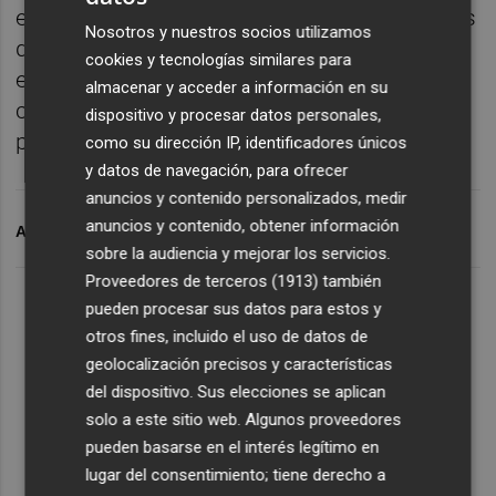
empleo, de las cuales 447.000 eran menores
Nosotros y nuestros socios utilizamos
de 25 años. Así, el paro juvenil fue del 23,7%,
cookies y tecnologías similares para
el segundo más elevado del bloque
almacenar y acceder a información en su
comunitario por detrás de Suecia (24,4%) y
dispositivo y procesar datos personales,
por delante de Finlandia (22,2%).
como su dirección IP, identificadores únicos
y datos de navegación, para ofrecer
anuncios y contenido personalizados, medir
anuncios y contenido, obtener información
ARCHIVADO EN
TASA DE PARO
EUROZONA
sobre la audiencia y mejorar los servicios.
Proveedores de terceros (1913)
también
pueden procesar sus datos para estos y
otros fines, incluido el uso de datos de
geolocalización precisos y características
del dispositivo. Sus elecciones se aplican
solo a este sitio web. Algunos proveedores
pueden basarse en el interés legítimo en
lugar del consentimiento; tiene derecho a