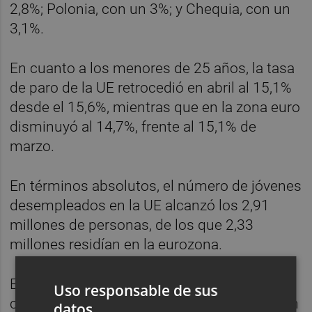
2,8%; Polonia, con un 3%; y Chequia, con un
3,1%.
En cuanto a los menores de 25 años, la tasa
de paro de la UE retrocedió en abril al 15,1%
desde el 15,6%, mientras que en la zona euro
disminuyó al 14,7%, frente al 15,1% de
marzo.
En términos absolutos, el número de jóvenes
desempleados en la UE alcanzó los 2,91
millones de personas, de los que 2,33
millones residían en la eurozona.
En el caso de España, en abril de 2026 se
Uso responsable de sus
contabilizaron 2,58 millones de personas sin
datos