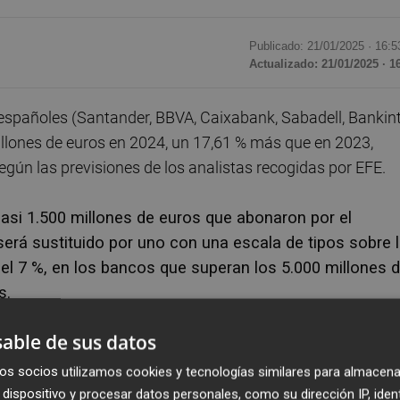
Publicado: 21/01/2025 ·
16:5
Actualizado: 21/01/2025 · 1
pañoles (Santander, BBVA, Caixabank, Sabadell, Bankin
llones de euros en 2024, un 17,61 % más que en 2023,
gún las previsiones de los analistas recogidas por EFE.
casi 1.500 millones de euros que abonaron por el
 será sustituido por uno con una escala de tipos sobre 
l 7 %, en los bancos que superan los 5.000 millones 
s.
able de sus datos
ncrementado significativamente sus ganancias en 2024 a
és en la zona euro, que se traduce en menos ingresos por 
os socios utilizamos cookies y tecnologías similares para almacena
dispositivo y procesar datos personales, como su dirección IP, iden