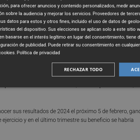
ción, para ofrecer anuncios y contenido personalizados, medir anun
n sobre la audiencia y mejorar los servicios.
Proveedores de tercer
ficio conjunto de estas entidades fue de 23.656
s datos para estos y otros fines, incluido el uso de datos de geolo
millones por debajo de los 26.355 millones que obtuvie
rísticas del dispositivo. Sus elecciones se aplican solo a este sitio
 basarse en el interés legítimo en lugar del consentimiento; tiene 
guración de publicidad
. Puede retirar su consentimiento en cualqu
los beneficios que los analistas consultados calculan pa
cookies
.
Política de privacidad
uros para el conjunto de los seis grandes bancos.
RECHAZAR TODO
ACE
 del Santander superaría los 12.000 millones de euros
 supondría un incremento del 9,67 % respecto a 2023,
nocer sus resultados de 2024 el próximo 5 de febrero, gan
jercicio y en el último trimestre su beneficio se habría