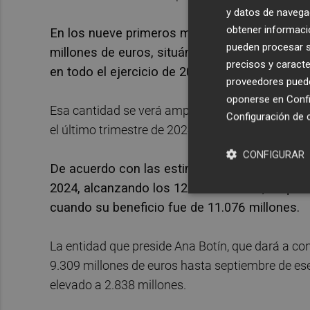
y datos de navega
obtener informació
En los nueve primeros meses de 2024, el bene
pueden procesar su
millones de euros, situándose ya sólo 2.699 
precisos y caracte
en todo el ejercicio de 2023.
proveedores pueden
oponerse en
Confi
Esa cantidad se verá ampliamente superada con 
Configuración de 
el último trimestre de 2024, 7.341 millones de e
CONFIGURAR
De acuerdo con las estimaciones, el beneficio
2024, alcanzando los 12.147 millones, lo que
cuando su beneficio fue de 11.076 millones.
La entidad que preside Ana Botín, que dará a co
9.309 millones de euros hasta septiembre de ese e
elevado a 2.838 millones.