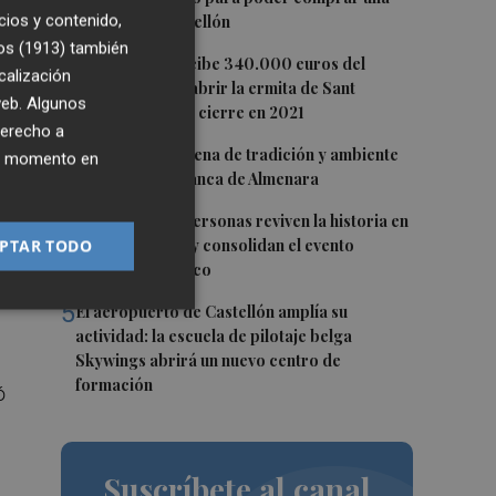
cios y contenido,
vivienda en Castellón
os (1913)
también
2
La Todolella recibe 340.000 euros del
calización
ron
Consell para reabrir la ermita de Sant
 web. Algunos
Cristòfol tras su cierre en 2021
derecho a
3
El Xixo Xixero llena de tradición y ambiente
ier momento en
ra
la Playa Casablanca de Almenara
4
Más de 8.000 personas reviven la historia en
Onda Medieval y consolidan el evento
PTAR TODO
 en
cultural y turístico
5
El aeropuerto de Castellón amplía su
actividad: la escuela de pilotaje belga
Skywings abrirá un nuevo centro de
formación
ó
Suscríbete al canal