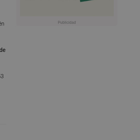
én
 de
53