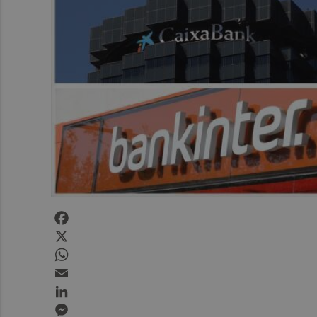
Facebook
X
WhatsApp
Email
LinkedIn
Messenger