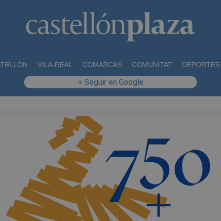
STELLÓN
VILA-REAL
COMARCAS
COMUNITAT
DEPORTES
+ Seguir en Google