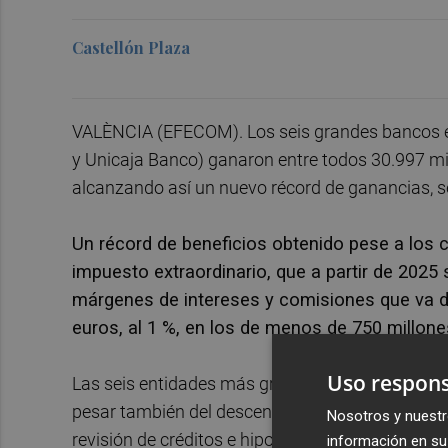
Castellón Plaza
VALÈNCIA (EFECOM). Los seis grandes bancos es
y Unicaja Banco) ganaron entre todos 30.997 mi
alcanzando así un nuevo récord de ganancias, se
Un récord de beneficios obtenido pese a los 
impuesto extraordinario, que a partir de 2025
márgenes de intereses y comisiones que va de
euros, al 1 %, en los de menos de 750 millone
Uso respons
Las seis entidades más grandes del país han i
pesar también del descenso de los tipos de inter
Nosotros y nuestr
revisión de créditos e hipotecas variables.
información en su 