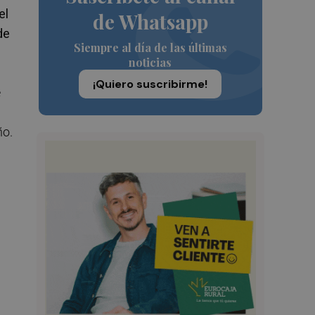
el
de Whatsapp
de
Siempre al día de las últimas
noticias
¡Quiero suscribirme!
e
ño.