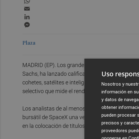
Email
LinkedIn
Messenger
Plaza
MADRID (EP). Los grandes bancos de Wall Street
Uso respons
Sachs, ha lanzado calificaciones sobre las acc
cohetes, satélites e inteligencia artificial de El
Nosotros y nuestr
selectivo que mide el rendimiento de 100 de la
información en su 
y datos de navega
obtener informació
Los analistas de al menos una docena de banco
pueden procesar su
bursátil de SpaceX una vez terminado el periodo 
precisos y caracte
en la colocación de títulos de la oferta pública i
proveedores pueden
oponerse en
Confi