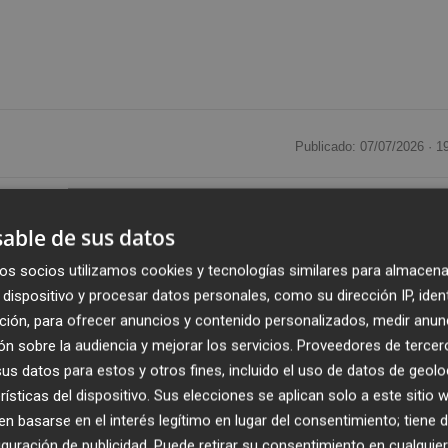
Publicado: 07/07/2026 ·
1
, entre ellos
Morgan Stanley
, JPMorgan Chase y Gold
able de sus datos
iones de SpaceX el mismo día que el conglomerado de
on Musk inicia su andadura en el índice Nasdaq 100, el
os socios utilizamos cookies y tecnologías similares para almacena
s mayores empresas no financieras negociadas en el Nasd
dispositivo y procesar datos personales, como su dirección IP, iden
ción, para ofrecer anuncios y contenido personalizados, medir anun
n sobre la audiencia y mejorar los servicios.
Proveedores de tercer
s han comenzado a emitir sus análisis sobre el desempe
s datos para estos y otros fines, incluido el uso de datos de geolo
de silencio tradicional entre las entidades que participar
rísticas del dispositivo. Sus elecciones se aplican solo a este sitio
nicial (OPI), según los datos recopilados por 'Bloomberg'.
 basarse en el interés legítimo en lugar del consentimiento; tiene 
guración de publicidad
. Puede retirar su consentimiento en cualqu