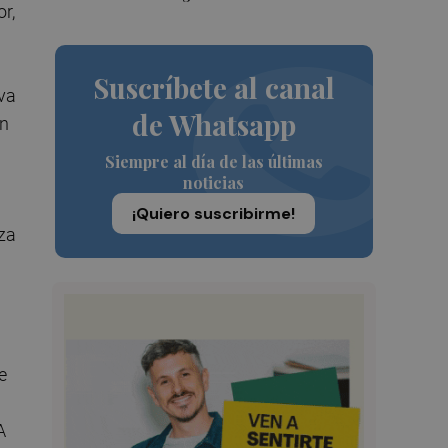
or,
Suscríbete al canal
va
de Whatsapp
en
Siempre al día de las últimas
noticias
¡Quiero suscribirme!
nza
e
A