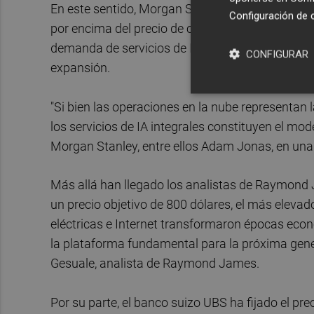
En este sentido, Morgan Stanley ha fijado el pr
Configuración de 
por encima del precio de cierre del lunes, regist
demanda de servicios de IA experimentará gracia
CONFIGURAR
expansión.
"Si bien las operaciones en la nube representan
los servicios de IA integrales constituyen el mod
Morgan Stanley, entre ellos Adam Jonas, en una 
Más allá han llegado los analistas de Raymon
un precio objetivo de 800 dólares, el más elevado
eléctricas e Internet transformaron épocas ec
la plataforma fundamental para la próxima gener
Gesuale, analista de Raymond James.
Por su parte, el banco suizo UBS ha fijado el pr