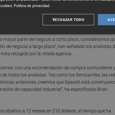
ecio objetivo de la compañía de Musk en 300 dólares, un 8
cookies
.
Política de privacidad
rado en 160,42 dólares, destacando el impulso que la
s a los nuevos participantes en un sector en rápida
RECHAZAR TODO
ACE
 la mayor parte del negocio a corto plazo, consideramos q
elo de negocio a largo plazo", han señalado los analistas 
nota recogida por la citada agencia.
d James, con una recomendación de compra contundente 
 de todos los analistas. "Así como los ferrocarriles, las re
onómicas anteriores, creemos que SpaceX está construyen
ación de capacidad industrial", ha especificado Brian
ecio objetivo a 12 meses en 210 dólares, al tiempo que ha