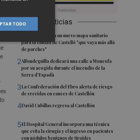
7%
Últimas Noticias
PTAR TODO
1
El PSPV reclama un nuevo mapa sanitario
para la ciudad de Castelló "que vaya más allá
ue
de parches"
de
2
Alfondeguilla dedicará una calle a Moncofa
por su acogida durante el incendio de la
Serra d'Espadà
y
3
La Confederación del Ebro alerta de riesgo
des
de crecidas en cauces de Castellón
do
4
David Cubillas regresa al Castellón
5
El Hospital General incorpora una técnica
que evita la cirugía y el ingreso en pacientes
con nódulos benignos de tiroides