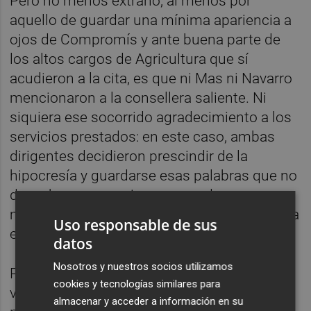
Pero no menos extraño, al menos por
aquello de guardar una mínima apariencia a
ojos de Compromís y ante buena parte de
los altos cargos de Agricultura que sí
acudieron a la cita, es que ni Mas ni Navarro
mencionaron a la consellera saliente. Ni
siquiera ese socorrido agradecimiento a los
servicios prestados: en este caso, ambas
dirigentes decidieron prescindir de la
hipocresía y guardarse esas palabras que no
deseaban pronunciar aunque, de esa
manera, quizá hicieron más protagonista a la
Uso responsable de sus
exconsellera ausente.
datos
Nosotros y nuestros socios utilizamos
Por su parte, la nueva titular de Agricultura,
cookies y tecnologías similares para
visiblemente emocionada, agradeció la
almacenar y acceder a información en su