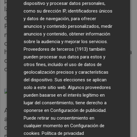
presencia en el acto de sus compañeros en
dispositivo y procesar datos personales,
la Conselleria de Sanidad, donde ocupaba el
como su dirección IP, identificadores únicos
cargo de secretaria autonómica de Salud
y datos de navegación, para ofrecer
Pública desde 2019, para el que se ha
anuncios y contenido personalizados, medir
anuncios y contenido, obtener información
nombrado a
Ofèlia Gimeno
. "Me voy muy
sobre la audiencia y mejorar los servicios.
orgullosa del trabajo en equipo que hemos
Proveedores de terceros (1913)
también
hecho en situaciones difíciles", aseguró, para
pueden procesar sus datos para estos y
dejar unas emotivas palabras de apoyo y
otros fines, incluido el uso de datos de
confianza para su sucesora.
geolocalización precisos y características
del dispositivo. Sus elecciones se aplican
solo a este sitio web. Algunos proveedores
pueden basarse en el interés legítimo en
lugar del consentimiento; tiene derecho a
Además de sus guiños a las organizaciones
oponerse en
Configuración de publicidad
.
Puede retirar su consentimiento en
agrarias y su preocupación por el cambio
cualquier momento en
Configuración de
climático, Navarro tuvo además una
cookies
.
Política de privacidad
mención especial en su discurso para