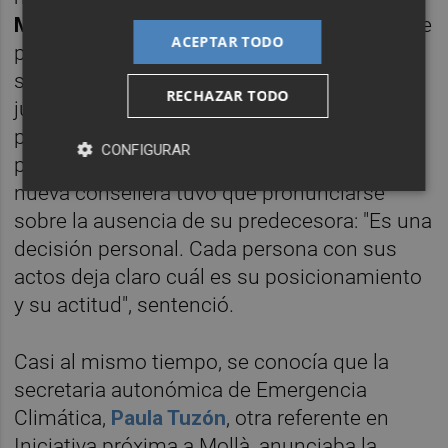
Mónica Oltra
. "Una ausencia muy importante
ACEPTAR TODO
para mí, compañera de tantos viajes",
subrayó, para desear que su situación
RECHAZAR TODO
jurídica "injusta" acabe y "vuelva a la vida
pública". Sólo posteriormente, en las
CONFIGURAR
preguntas de los medios tras el acto, la
nueva consellera tuvo que pronunciarse
sobre la ausencia de su predecesora: "Es una
decisión personal. Cada persona con sus
actos deja claro cuál es su posicionamiento
y su actitud", sentenció.
Casi al mismo tiempo, se conocía que la
secretaria autonómica de Emergencia
Climática,
Paula Tuzón
, otra referente en
Iniciativa próxima a Mollà, anunciaba la