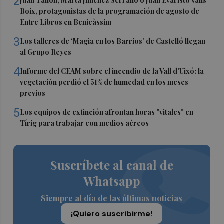
2
Juan Tallón, Marta Jiménez Serrano o Juan Evaristo Valls
Boix, protagonistas de la programación de agosto de
Entre Libros en Benicàssim
3
Los talleres de ‘Magia en los Barrios’ de Castelló llegan
al Grupo Reyes
4
Informe del CEAM sobre el incendio de la Vall d'Uixó: la
vegetación perdió el 51% de humedad en los meses
previos
5
Los equipos de extinción afrontan horas "vitales" en
Tírig para trabajar con medios aéreos
Suscríbete al canal de
Whatsapp
Siempre al día de las últimas noticias
¡Quiero suscribirme!