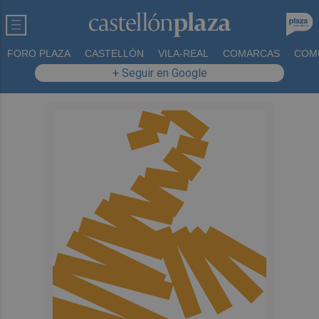
FORO PLAZA
CASTELLÓN
VILA-REAL
COMARCAS
COM
+ Seguir en Google