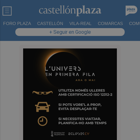
FORO PLAZA
CASTELLÓN
VILA-REAL
COMARCAS
COM
+ Seguir en Google