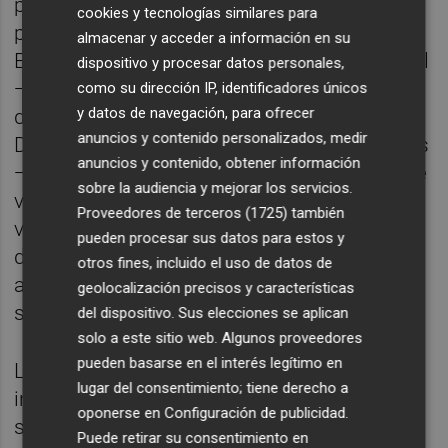
puesto de conducción del ID. Polo GTI
cookies y tecnologías similares para
presenta una disposición clara y equilibrada.
almacenar y acceder a información en su
El Digital Cockpit —la instrumentación digital
dispositivo y procesar datos personales,
— y la pantalla de infoentretenimiento están
como su dirección IP, identificadores únicos
y datos de navegación, para ofrecer
dispuestos sobre un mismo eje visual. El
anuncios y contenido personalizados, medir
Digital Cockpit mide 26 cm —10,25 pulgadas
anuncios y contenido, obtener información
— en diagonal y ofrece distintas opciones de
sobre la audiencia y mejorar los servicios.
visualización. Si el conductor activa la
Proveedores de terceros (1725)
también
visualización retro mediante el botón View
pueden procesar sus datos para estos y
del volante, por ejemplo, la instrumentación
otros fines, incluido el uso de datos de
adopta el estilo de un Golf I de las últimas
geolocalización precisos y características
series.
del dispositivo. Sus elecciones se aplican
solo a este sitio web. Algunos proveedores
pueden basarse en el interés legítimo en
La pantalla táctil del sistema de
lugar del consentimiento; tiene derecho a
infoentretenimiento, situada en el centro del
oponerse en
Configuración de publicidad
.
salpicadero, mide 32,77 cm —12,9 pulgadas
Puede retirar su consentimiento en