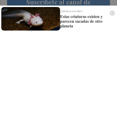
Suscríbete al canal de
Whatsapp
¿Sabías que existen?
Estas criaturas existen y
Siempre al día de las últimas noticias
parecen sacadas de otro
planeta
¡Quiero suscribirme!