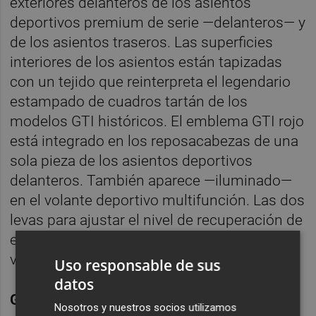
exteriores delanteros de los asientos
deportivos premium de serie —delanteros— y
de los asientos traseros. Las superficies
interiores de los asientos están tapizadas
con un tejido que reinterpreta el legendario
estampado de cuadros tartán de los
modelos GTI históricos. El emblema GTI rojo
está integrado en los reposacabezas de una
sola pieza de los asientos deportivos
delanteros. También aparece —iluminado—
en el volante deportivo multifunción. Las dos
levas para ajustar el nivel de recuperación de
energía constituyen otra novedad del
volante.
Uso responsable de sus
datos
GTI también con visualización retro.
El
Nosotros y nuestros socios utilizamos