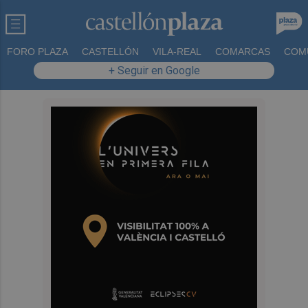
FORO PLAZA
CASTELLÓN
VILA-REAL
COMARCAS
COM
+ Seguir en Google