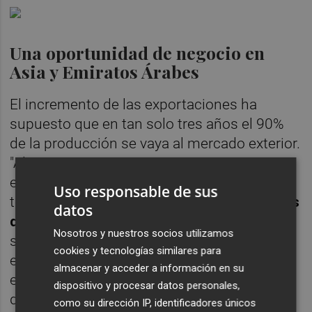
Una oportunidad de negocio en
Asia y Emiratos Árabes
El incremento de las exportaciones ha
supuesto que en tan solo tres años el 90%
de la producción se vaya al mercado exterior.
"Al principio nos centramos en Europa y ya
en el último año hemos abierto el campo a
Uso responsable de sus
todo el mundo con
ventas a diversos países
datos
de América, Asia y Emiratos Árabes
". José
Nosotros y nuestros socios utilizamos
señala, además, que la posibilidad de hacer
cookies y tecnologías similares para
estos envíos es gracias a que "nuestros
almacenar y acceder a información en su
envíos son todos refrigerados, con envases
dispositivo y procesar datos personales,
de cobertura de poliespán y con un
como su dirección IP, identificadores únicos