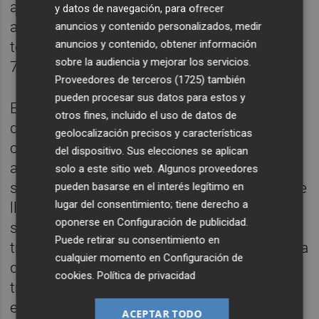
acumulador de frío que genera una
y datos de navegación, para ofrecer
atmósfera para que la trufa viaje con
anuncios y contenido personalizados, medir
anuncios y contenido, obtener información
temperaturas de entre 5 y 8 grados durante
sobre la audiencia y mejorar los servicios.
72 horas".
Proveedores de terceros (1725)
también
pueden procesar sus datos para estos y
El trabajo realizado durante estos años ha
otros fines, incluido el uso de datos de
dado sus frutos. Poco a poco "muchos
geolocalización precisos y características
clientes ya vienen a buscar nuestras trufas",
del dispositivo. Sus elecciones se aplican
asegura José, que junto a Víctor, cada día
solo a este sitio web. Algunos proveedores
selecciona y envasa las trufas que más tarde
pueden basarse en el interés legítimo en
lugar del consentimiento; tiene derecho a
llegan a los clientes de todo el mundo, ya
oponerse en
Configuración de publicidad
.
sean mayoristas o restaurantes. "Nuestro
Puede retirar su consentimiento en
trabajo es más intenso a partir del viernes, ya
cualquier momento en
Configuración de
que es cuando se activa el mercado de la
cookies
.
Política de privacidad
trufa y el agricultor vende su producto",
explica. "Así que nos pasamos el fin de
ACEPTAR TODO