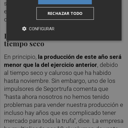
semana seleccionando el producto y
envasando para atender las necesidades del
RECHAZAR TODO
cliente y el lunes hacer los envíos, añade.
CONFIGURAR
Descenso de la producción por el
tiempo seco
En principio,
la producción de este año será
menor que la del ejercicio anterior
, debido
al tiempo seco y caluroso que ha habido
hasta noviembre. Sin embargo, uno de los
impulsores de Segortrufa comenta que
"hasta ahora nosotros no hemos tenido
problemas para vender nuestra producción e
incluso hay años que es complicado tener
mercado para toda la trufa", dice. La empresa