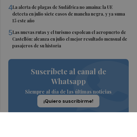
4
La alerta de plagas de Sudáfrica no amaina: la UE
detecta en julio siete casos de mancha negra, y ya suma
15 este año
5
Las nuevas rutas y el turismo espolean el aeropuerto de
Castellón: alcanza en julio el mejor resultado mensual de
pasajeros de su historia
Suscríbete al canal de
Whatsapp
Siempre al día de las últimas noticias
¡Quiero suscribirme!