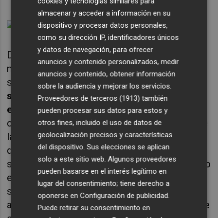
cookies y tecnologías similares para
almacenar y acceder a información en su
dispositivo y procesar datos personales,
como su dirección IP, identificadores únicos
y datos de navegación, para ofrecer
Duele seguir llorando la muerte de las
anuncios y contenido personalizados, medir
mujeres, maldiciendo, además, el borrado de
anuncios y contenido, obtener información
sus nombres y de sus vidas.
Así no puede
sobre la audiencia y mejorar los servicios.
seguir esta sociedad, ni este sistema, ni
Proveedores de terceros (1913)
también
esta democracia.
No son suficientes, ni
pueden procesar sus datos para estos y
claras, las políticas actuales, no es suficiente
otros fines, incluido el uso de datos de
geolocalización precisos y características
la prevención, no está a la altura la justicia y
del dispositivo. Sus elecciones se aplican
quienes la administran, no es suficiente el
solo a este sitio web. Algunos proveedores
seguimiento de las órdenes de alejamiento, no
pueden basarse en el interés legítimo en
es suficiente nada, absolutamente nada. Y no
lugar del consentimiento; tiene derecho a
sirven los argumentarios, las consignas, la
oponerse en
Configuración de publicidad
.
absurda demagogia, los golpes en el pecho de
Puede retirar su consentimiento en