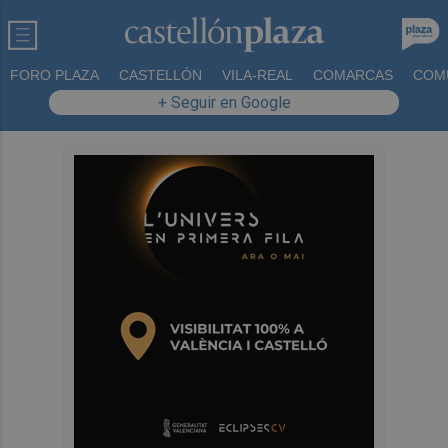
FORO PLAZA
CASTELLÓN
VILA-REAL
COMARCAS
COM
+ Seguir en Google