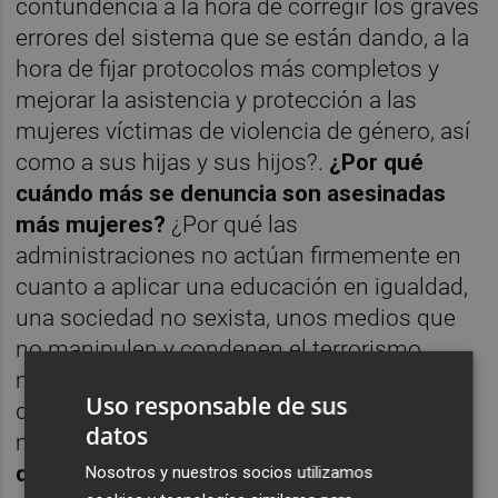
contundencia a la hora de corregir los graves
errores del sistema que se están dando, a la
hora de fijar protocolos más completos y
mejorar la asistencia y protección a las
mujeres víctimas de violencia de género, así
como a sus hijas y sus hijos?.
¿Por qué
cuándo más se denuncia son asesinadas
más mujeres?
¿Por qué las
administraciones no actúan firmemente en
cuanto a aplicar una educación en igualdad,
una sociedad no sexista, unos medios que
no manipulen y condenen el terrorismo
machista y que no lo releguen a las páginas
Uso responsable de sus
de sucesos? ¿Por qué esta sociedad sigue
datos
manteniendo silencio e insolidaridad?
¿Por
qué todo? ¿Por qué nada?
Nosotros y nuestros socios utilizamos