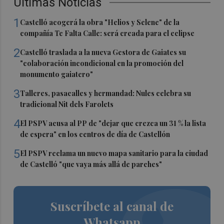
Últimas Noticias
1
Castelló acogerá la obra "Helios y Selene" de la
compañía Te Falta Calle: será creada para el eclipse
2
Castelló traslada a la nueva Gestora de Gaiates su
"colaboración incondicional en la promoción del
monumento gaiatero"
3
Talleres, pasacalles y hermandad: Nules celebra su
tradicional Nit dels Farolets
4
El PSPV acusa al PP de "dejar que crezca un 31 % la lista
de espera" en los centros de día de Castellón
5
El PSPV reclama un nuevo mapa sanitario para la ciudad
de Castelló "que vaya más allá de parches"
Suscríbete al canal de
Whatsapp