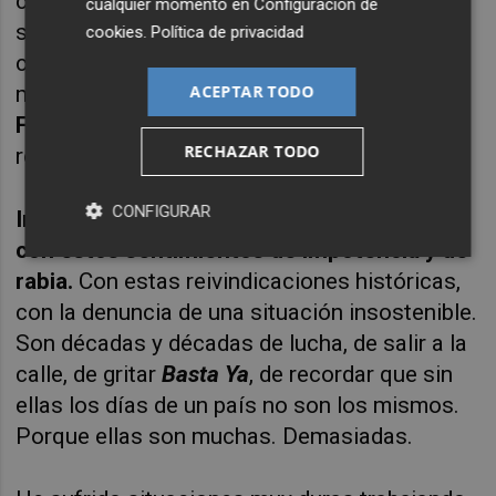
ciertos políticos que, en el fondo y la forma,
cualquier momento en
Configuración de
son machistas y se ponen una máscara en
cookies
.
Política de privacidad
cada convocatoria electoral. Pero las
ACEPTAR TODO
máscaras, como nos enseñara el eterno
Fernando Pessoa
, se quedan adheridas al
RECHAZAR TODO
rostro de tanto ponerlas y quitarlas.
CONFIGURAR
Indigna y duele, mucho, comenzar un año
con estos sentimientos de impotencia y de
rabia.
Con estas reivindicaciones históricas,
con la denuncia de una situación insostenible.
Son décadas y décadas de lucha, de salir a la
calle, de gritar
Basta Ya
, de recordar que sin
ellas los días de un país no son los mismos.
Porque ellas son muchas. Demasiadas.