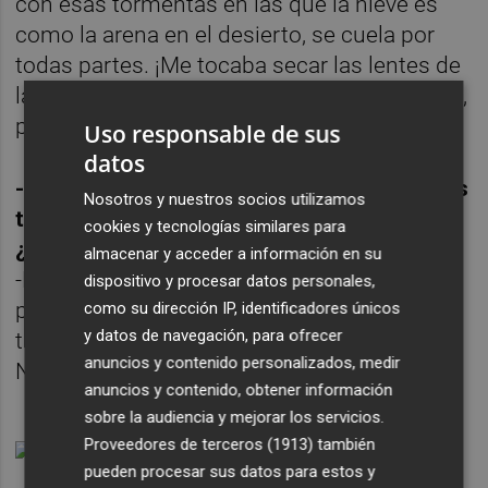
con esas tormentas en las que la nieve es
como la arena en el desierto, se cuela por
todas partes. ¡Me tocaba secar las lentes de
la cámara en el hornillo! Ha sido complicado,
pero el documental será una realidad.
Uso responsable de sus
datos
-Además de grabar, has sido uno de los tres
Nosotros y nuestros socios utilizamos
tripulantes del trineo… Dificultad añadida,
cookies y tecnologías similares para
¿no?
almacenar y acceder a información en su
-Digamos que las fuerzas y la energía para
dispositivo y procesar datos personales,
poder desempeñar al cien por cien ambas
como su dirección IP, identificadores únicos
y datos de navegación, para ofrecer
tareas tienes que dividirlas de otra manera…
anuncios y contenido personalizados, medir
No ha sido fácil, pero es todo aprendizaje.
anuncios y contenido, obtener información
sobre la audiencia y mejorar los servicios.
Proveedores de terceros (1913)
también
pueden procesar sus datos para estos y