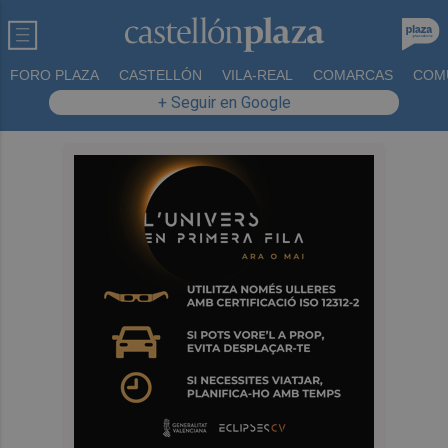
FORO PLAZA
CASTELLÓN
VILA-REAL
COMARCAS
COM
+ Seguir en Google