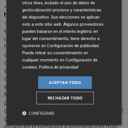
otros fines, incluido el uso de datos de
-¿Es muy diferente a las expediciones que
geolocalización precisos y características
has hecho por alta montaña?
del dispositivo. Sus elecciones se aplican
-La montaña es adrenalina y naturaleza
solo a este sitio web. Algunos proveedores
extrema, pero en el ártico, la sensación de
pueden basarse en el interés legítimo en
una atmósfera tan pura y limpia, de ese
lugar del consentimiento; tiene derecho a
oponerse en
Configuración de publicidad
.
horizonte tan especial de 360 grados que te
Puede retirar su consentimiento en
deja impresionado, es única. No hay
cualquier momento en
Configuración de
oscuridad total y ese juego de blancos y
cookies
.
Política de privacidad
azules es impresionante. A veces sientes
como si te quisieran arrancar de donde
ACEPTAR TODO
estás, porque los vientos son tan fuertes…
Muchas mañanas teníamos que sacar las
RECHAZAR TODO
palas porque el trineo estaba sepultado. Un
día, en el interior de la tienda estábamos a 22
CONFIGURAR
grados negativos y en el exterior a -30º. He
estado en el Himalaya a temperaturas más