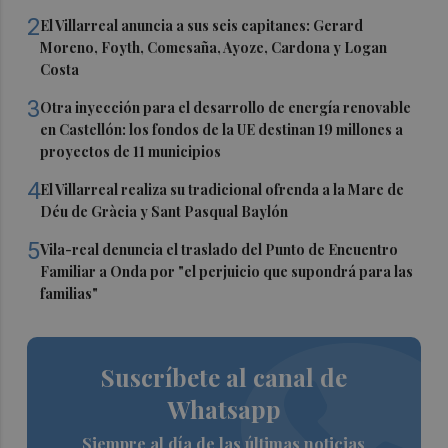
2
El Villarreal anuncia a sus seis capitanes: Gerard
Moreno, Foyth, Comesaña, Ayoze, Cardona y Logan
Costa
3
Otra inyección para el desarrollo de energía renovable
en Castellón: los fondos de la UE destinan 19 millones a
proyectos de 11 municipios
4
El Villarreal realiza su tradicional ofrenda a la Mare de
Déu de Gràcia y Sant Pasqual Baylón
5
Vila-real denuncia el traslado del Punto de Encuentro
Familiar a Onda por "el perjuicio que supondrá para las
familias"
Suscríbete al canal de
Whatsapp
Siempre al día de las últimas noticias