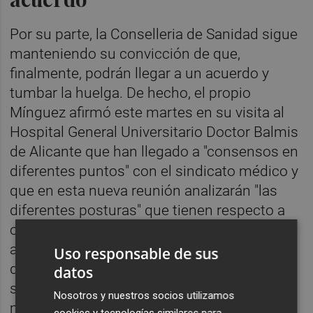
Por su parte, la Conselleria de Sanidad sigue
manteniendo su convicción de que,
finalmente, podrán llegar a un acuerdo y
tumbar la huelga. De hecho, el propio
Mínguez afirmó este martes en su visita al
Hospital General Universitario Doctor Balmis
de Alicante que han llegado a "consensos en
diferentes puntos" con el sindicato médico y
que en esta nueva reunión analizarán "las
diferentes posturas" que tienen respecto a
otros asuntos. Asimismo, el líder de Sanidad
apuntó que la postura de la Conselleria
Uso responsable de sus
durante todas estas reuniones siempre ha
datos
sido "ponerse de acuerdo y apoyar aquellas
Nosotros y nuestros socios utilizamos
medidas que coinciden en que el ciudadano