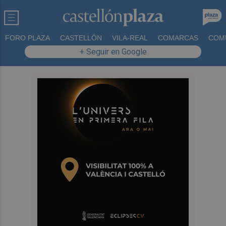
FORO PLAZA
CASTELLÓN
VILA-REAL
COMARCAS
COM
+ Seguir en Google