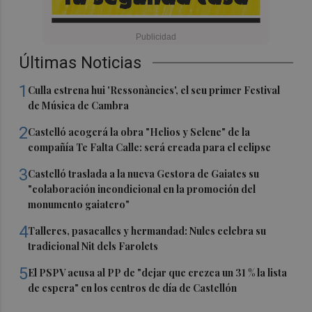
Últimas Noticias
1
Culla estrena hui 'Ressonàncies', el seu primer Festival
de Música de Cambra
2
Castelló acogerá la obra "Helios y Selene" de la
compañía Te Falta Calle: será creada para el eclipse
3
Castelló traslada a la nueva Gestora de Gaiates su
"colaboración incondicional en la promoción del
monumento gaiatero"
4
Talleres, pasacalles y hermandad: Nules celebra su
tradicional Nit dels Farolets
5
El PSPV acusa al PP de "dejar que crezca un 31 % la lista
de espera" en los centros de día de Castellón