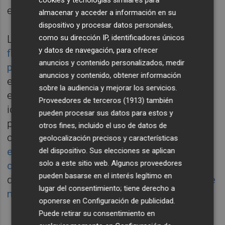
cookies y tecnologías similares para
esté mejor en el futuro".
almacenar y acceder a información en su
dispositivo y procesar datos personales,
La última reunión, celebrada el 24 de enero,
como su dirección IP, identificadores únicos
y datos de navegación, para ofrecer
finalizó sin acuerdo pero sirvió para acercar
anuncios y contenido personalizados, medir
posiciones
entre los médicos valencianos y
anuncios y contenido, obtener información
el área que dirige Mínguez. De hecho, tras
sobre la audiencia y mejorar los servicios.
este encuentro, la Conselleria de Sanidad ha
Proveedores de terceros (1913)
también
ido respondiendo a algunas de las
pueden procesar sus datos para estos y
peticiones trasladadas por los facultativos,
otros fines, incluido el uso de datos de
como son el
aumento de retribuciones
geolocalización precisos y características
económicas para las plazas de difícil
del dispositivo. Sus elecciones se aplican
solo a este sitio web. Algunos proveedores
cobertura
-que hizo efectivo mediante
pueden basarse en el interés legítimo en
decreto- o la aprobación del
complemento de
lugar del consentimiento; tiene derecho a
nocturnidad para domingos y festivos
.
oponerse en
Configuración de publicidad
.
Puede retirar su consentimiento en