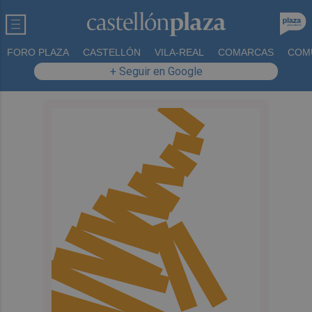
FORO PLAZA
CASTELLÓN
VILA-REAL
COMARCAS
COM
+ Seguir en Google