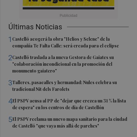
Últimas Noticias
1
Castelló acogerá la obra "Helios y Selene" de la
compañía Te Falta Calle: será creada para el eclipse
2
Castelló traslada a la nueva Gestora de Gaiates su
"colaboración incondicional en la promoción del
monumento gaiatero"
3
Talleres, pasacalles y hermandad: Nules celebra su
tradicional Nit dels Farolets
4
El PSPV acusa al PP de "dejar que crezca un 31 % la lista
de espera" en los centros de día de Castellón
5
El PSPV reclama un nuevo mapa sanitario para la ciudad
de Castelló "que vaya más allá de parches"