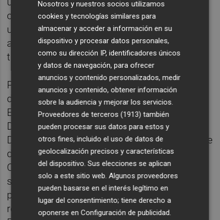
uno de cada tres castellonenses dio su
Nosotros y nuestros socios utilizamos
confianza al PP. Al mismo tiempo supone
cookies y tecnologías similares para
una ventaja de más de 6.000 votos respecto
almacenar y acceder a información en su
dispositivo y procesar datos personales,
a la segunda opción más votada y casi
como su dirección IP, identificadores únicos
triplicando a la tercera.
y datos de navegación, para ofrecer
anuncios y contenido personalizados, medir
Por su parte, Vicent Sales ha sido concejal
anuncios y contenido, obtener información
del Ayuntamiento de Castelló desde 2007.
sobre la audiencia y mejorar los servicios.
Entre 2007 y 2011 tuvo las delegaciones de
Proveedores de terceros (1913)
también
Deportes y Relaciones Internacionales.
pueden procesar sus datos para estos y
Desde 2011 a junio de 2015 ha sido Teniente
otros fines, incluido el uso de datos de
geolocalización precisos y características
de Alcalde del Distrito Norte, concejal de
del dispositivo. Sus elecciones se aplican
Cultura y de Relaciones Institucionales. Ha
solo a este sitio web. Algunos proveedores
sido, además, diputado provincial, siendo
pueden basarse en el interés legítimo en
portavoz adjunto del equipo de gobierno y
lugar del consentimiento; tiene derecho a
responsable de las áreas de Promoción
oponerse en
Configuración de publicidad
.