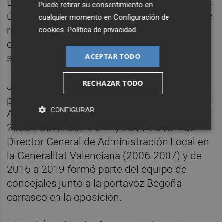
Económica y Relaciones Institucionales. Los
Puede retirar su consentimiento en
últimos ocho años ha mantenido el cargo de
cualquier momento en
Configuración de
regidor en la oposición en el consistorio,
cookies
.
Política de privacidad
cuatro en el caso de la entidad
ACEPTAR TODO
supramunicipal.
RECHAZAR TODO
Juan José Pérez Macián, abogado de
profesión, ha sido concejal de gobierno en el
CONFIGURAR
Ayuntamiento de Castelló en los mandatos
2003-2007, 2007-2011 y 2011-2015. Fue
Director General de Administración Local en
la Generalitat Valenciana (2006-2007) y de
2016 a 2019 formó parte del equipo de
concejales junto a la portavoz Begoña
carrasco en la oposición.