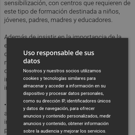
sensibilización, con centros que requieren de
este tipo de formación destinada a niños,
jóvenes, padres, madres y educadores.
Además de insistir en la importancia de la
educación, Jiménez recomienda una serie
Uso responsable de sus
de buenas prácticas para garantizar que
datos
niños y adolescentes disfruten del potencial
que ofrecen las tecnologías de la
Nosotros y nuestros socios utilizamos
información para su desarrollo personal e
cookies y tecnologías similares para
almacenar y acceder a información en su
intelectual:
dispositivo y procesar datos personales,
como su dirección IP, identificadores únicos
• Configurar correctamente el móvil o tablet
y datos de navegación, para ofrecer
actualizando el sistema operativo e
anuncios y contenido personalizados, medir
instalando un antivirus, para evitar que
anuncios y contenido, obtener información
puedan controlar la cámara y micrófono del
sobre la audiencia y mejorar los servicios.