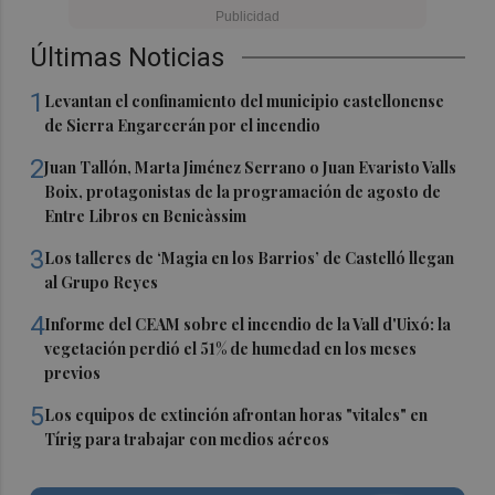
Últimas Noticias
1
Levantan el confinamiento del municipio castellonense
de Sierra Engarcerán por el incendio
2
Juan Tallón, Marta Jiménez Serrano o Juan Evaristo Valls
Boix, protagonistas de la programación de agosto de
Entre Libros en Benicàssim
3
Los talleres de ‘Magia en los Barrios’ de Castelló llegan
al Grupo Reyes
4
Informe del CEAM sobre el incendio de la Vall d'Uixó: la
vegetación perdió el 51% de humedad en los meses
previos
5
Los equipos de extinción afrontan horas "vitales" en
Tírig para trabajar con medios aéreos