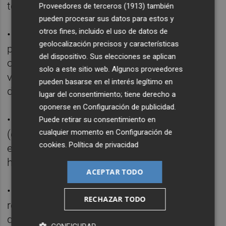
terminal.
Proveedores de terceros (1913)
también
pueden procesar sus datos para estos y
otros fines, incluido el uso de datos de
• Instalar app’s de control parental que
geolocalización precisos y características
permitan monitorizar el comportamiento
del dispositivo. Sus elecciones se aplican
online del niño e impedir que pueda ser
solo a este sitio web. Algunos proveedores
víctima de ciberacoso por parte de
pueden basarse en el interés legítimo en
desconocidos.
lugar del consentimiento; tiene derecho a
oponerse en
Configuración de publicidad
.
• Evitar introducir datos sensibles
Puede retirar su consentimiento en
cualquier momento en
Configuración de
(contraseñas, números PIN) mientras se
cookies
.
Política de privacidad
está conectado a redes wifi públicas de
hoteles o restaurantes.
ACEPTAR TODO
• Supervisar la utilización que se da a las
RECHAZAR TODO
redes sociales: nunca publicar fotos en las
que se reconozca a los menores ni revelar