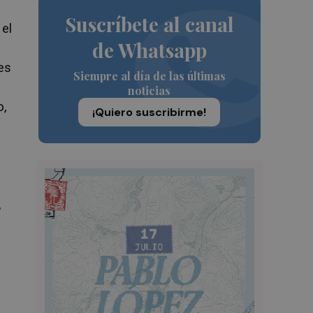
Suscríbete al canal
 el
de Whatsapp
es
Siempre al día de las últimas
noticias
o,
¡Quiero suscribirme!
e
,