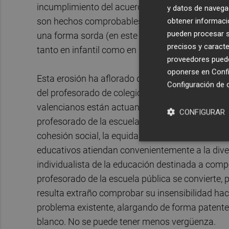
incumplimiento del acuerdo de plantillas docent
y datos de navega
obtener informació
son hechos comprobables recientes que sirven
pueden procesar su
una forma sorda (en este caso, sin mucha reper
precisos y caracte
tanto en infantil como en primaria y secundaria.
proveedores pueden
oponerse en
Confi
Esta erosión ha aflorado de forma súbita con tod
Configuración de 
del profesorado de colegios e institutos públicos
valencianos están actuando de forma coherente c
CONFIGURAR
profesorado de la escuela pública se fundamenta
cohesión social, la equidad formativa y el desar
educativos atiendan convenientemente a la dive
individualista de la educación destinada a compet
profesorado de la escuela pública se convierte, po
resulta extraño comprobar su insensibilidad hac
problema existente, alargando de forma patente 
blanco. No se puede tener menos vergüenza.