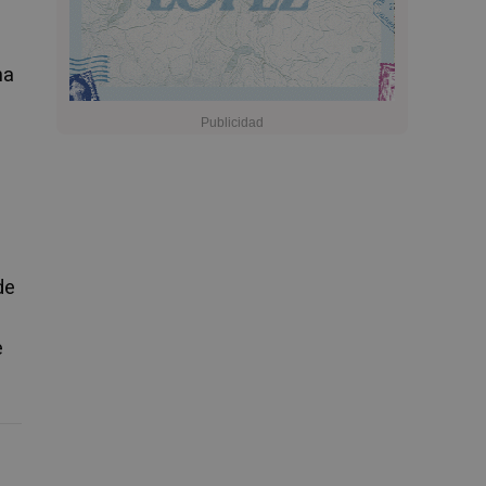
ha
de
e