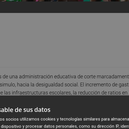
nes de una administración educativa de corte marcadamen
simulo, hacia la desigualdad social. El incremento de gas
 las infraestructuras escolares, la reducción de ratios en
rado chocan frontalmente con el fomento de una visión de 
able de sus datos
iante la promoción de centros que segregan al alumnado
e asume que el conocimiento y, por tanto, el poder de
os socios utilizamos cookies y tecnologías similares para almacena
 ciudadanía sino el privilegio ontológico de unos pocos. E
dispositivo y procesar datos personales, como su dirección IP, iden