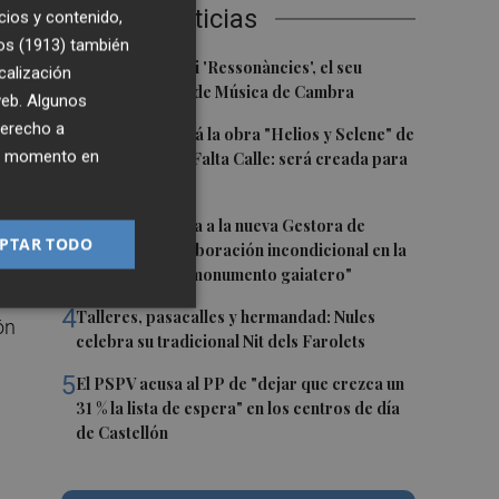
Últimas Noticias
ado
cios y contenido,
os (1913)
también
de
1
Culla estrena hui 'Ressonàncies', el seu
calización
o
primer Festival de Música de Cambra
 web. Algunos
derecho a
2
Castelló acogerá la obra "Helios y Selene" de
ier momento en
la compañía Te Falta Calle: será creada para
a
el eclipse
3
Castelló traslada a la nueva Gestora de
PTAR TODO
Gaiates su "colaboración incondicional en la
promoción del monumento gaiatero"
4
Talleres, pasacalles y hermandad: Nules
ón
celebra su tradicional Nit dels Farolets
5
El PSPV acusa al PP de "dejar que crezca un
31 % la lista de espera" en los centros de día
de Castellón