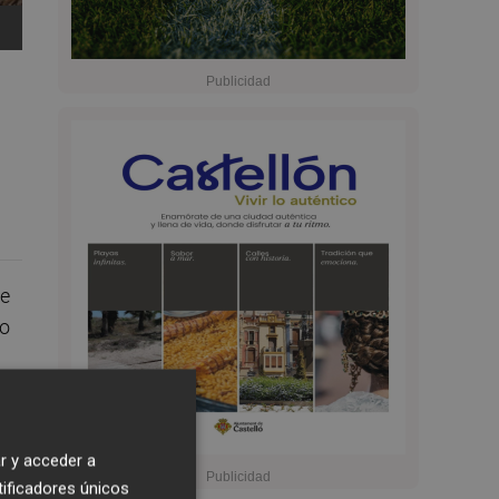
te
to
la
r y acceder a
l
tificadores únicos