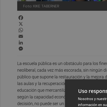
Foto: KIKE TABERNER
Facebook
X
WhatsApp
Email
LinkedIn
Messenger
La escuela pública es un obstáculo para los fi
neoliberal, cada vez más escorada, sin ningún di
público que supone la restauración y la mejora de
las aulas y la recuperación salarial del profeso
Uso respons
educación que mercantiliza el aprendizaje med
según la capacidad económica de sus familias. S
Nosotros y nuestr
decisión, no puede ser un derecho universal de la
información en su 