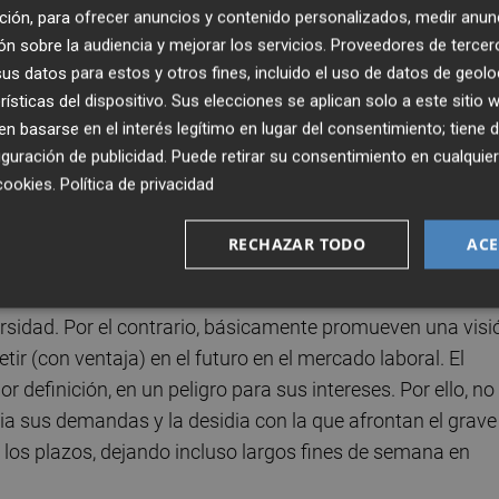
es y las largas demoras en las sustituciones del profesor
ción, para ofrecer anuncios y contenido personalizados, medir anun
n sobre la audiencia y mejorar los servicios.
Proveedores de tercer
 de ejemplos paradigmáticos de cómo se está socavando 
s datos para estos y otros fines, incluido el uso de datos de geolo
cusión mediática) el sistema educativo público valencian
rísticas del dispositivo. Sus elecciones se aplican solo a este sitio
 basarse en el interés legítimo en lugar del consentimiento; tiene 
guración de publicidad
. Puede retirar su consentimiento en cualqu
a su intensidad y extensión en la actual huelga indefinid
cookies
.
Política de privacidad
. Ante este conflicto, los actuales gestores educativos
on sus principios ideológicos. El desaire hacia el
RECHAZAR TODO
ACE
 en metas disociadas de la solidaridad colectiva, la
rollo humano, impidiendo con ello que sus centros
rsidad. Por el contrario, básicamente promueven una visi
ir (con ventaja) en el futuro en el mercado laboral. El
r definición, en un peligro para sus intereses. Por ello, no
ia sus demandas y la desidia con la que afrontan el grave
los plazos, dejando incluso largos fines de semana en