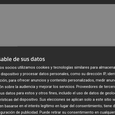
able de sus datos
Inteligencia Artificial, imaginábamos un futuro lleno de
os socios utilizamos cookies y tecnologías similares para almacena
n música, escribían novelas, o incluso imitaban las voce
dispositivo y procesar datos personales, como su dirección IP, iden
parecía sacado de una película de ciencia ficción. Pero lo
ción, para ofrecer anuncios y contenido personalizados, medir anun
 puede crear… sino lo que puede escuchar.
n sobre la audiencia y mejorar los servicios.
Proveedores de tercer
s datos para estos y otros fines, incluido el uso de datos de geolo
 la IA para hacer sus deberes o redactar ensayos. Mucho
rísticas del dispositivo. Sus elecciones se aplican solo a este sitio
de sus pantallas, como una forma de terapia emocional. Se
 basarse en el interés legítimo en lugar del consentimiento; tiene 
salud mental superaron los 500 millones de usuarios. Más
guración de publicidad
. Puede retirar su consentimiento en cualqu