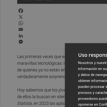
Facebook
X
WhatsApp
Email
LinkedIn
Messenger
Uso respons
Las primeras veces que escuchamos hablar de la 
Nosotros y nuestr
maravillas tecnológicas: máquinas que componía
información en su 
de quienes ya no están entre nosotros. Todo eso 
y datos de navega
verdaderamente sorprendente no es lo que la IA
obtener informació
pueden procesar su
Hoy sabemos que los jóvenes no solo recurren a
precisos y caracte
de ellos la buscan en silencio, en la intimidad 
proveedores pueden
Statista
, en 2023 las aplicaciones digitales de 
oponerse en
Confi