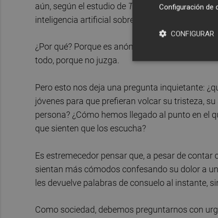
aún, según el estudio de
Telemedicine and e-Hea
Configuración de 
inteligencia artificial sobre lo que sienten.
CONFIGURAR
¿Por qué? Porque es anónima. Porque está dispon
todo, porque no juzga.
Pero esto nos deja una pregunta inquietante: ¿
jóvenes para que prefieran volcar su tristeza, 
persona? ¿Cómo hemos llegado al punto en el que u
que sienten que los escucha?
Es estremecedor pensar que, a pesar de contar 
sientan más cómodos confesando su dolor a una 
les devuelve palabras de consuelo al instante, sin
Como sociedad, debemos preguntarnos con urge