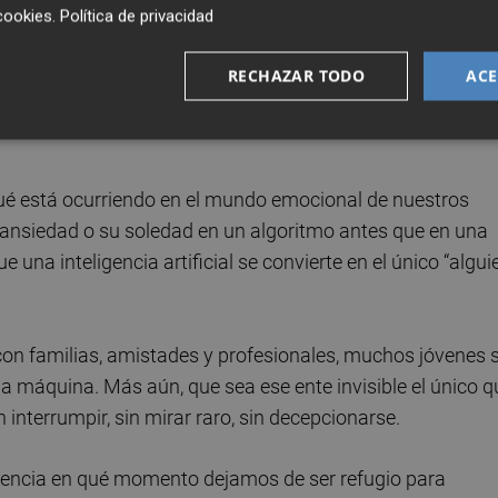
lth
, el 60% de los jóvenes consideran útil hablar con una
cookies
.
Política de privacidad
RECHAZAR TODO
ACE
ible a cualquier hora. Porque no cuesta dinero. Y sobre
qué está ocurriendo en el mundo emocional de nuestros
su ansiedad o su soledad en un algoritmo antes que en una
na inteligencia artificial se convierte en el único “algui
con familias, amistades y profesionales, muchos jóvenes 
máquina. Más aún, que sea ese ente invisible el único q
 interrumpir, sin mirar raro, sin decepcionarse.
ncia en qué momento dejamos de ser refugio para