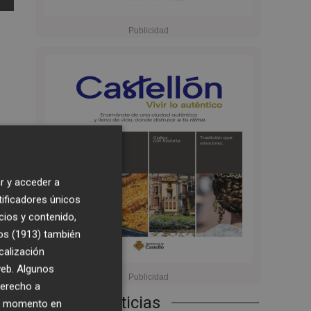
r y acceder a
s
tificadores únicos
cios y contenido,
os (1913)
también
calización
s
 web. Algunos
gún
derecho a
Últimas Noticias
ier momento en