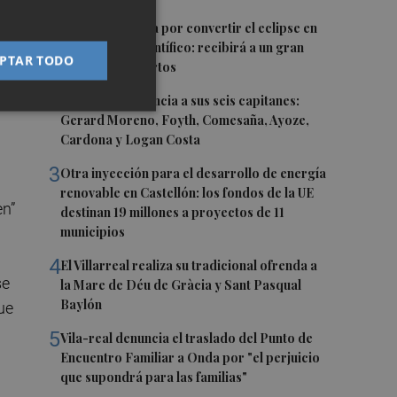
1
Castelló apuesta por convertir el eclipse en
un referente científico: recibirá a un gran
PTAR TODO
equipo de expertos
2
El Villarreal anuncia a sus seis capitanes:
Gerard Moreno, Foyth, Comesaña, Ayoze,
Cardona y Logan Costa
3
Otra inyección para el desarrollo de energía
renovable en Castellón: los fondos de la UE
en”
destinan 19 millones a proyectos de 11
municipios
4
El Villarreal realiza su tradicional ofrenda a
se
la Mare de Déu de Gràcia y Sant Pasqual
Baylón
ue
5
Vila-real denuncia el traslado del Punto de
Encuentro Familiar a Onda por "el perjuicio
que supondrá para las familias"