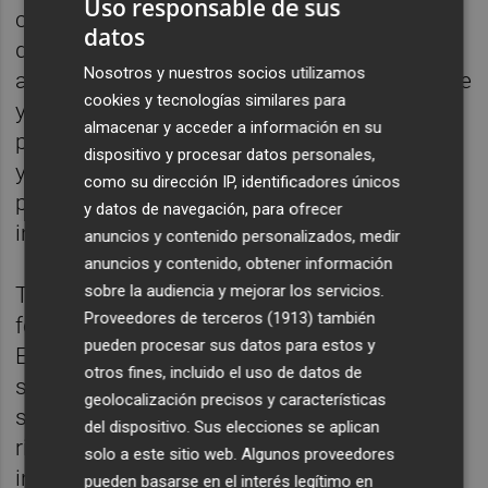
Uso responsable de sus
coordinar departamentos, extender la
datos
declaración responsable y el silencio
Nosotros y nuestros socios utilizamos
administrativo positivo allí donde sea posible
cookies y tecnologías similares para
y aprovechar la tecnología para rediseñar
almacenar y acceder a información en su
procedimientos, no solo para digitalizar los
dispositivo y procesar datos personales,
ya existentes. Porque digitalizar un
como su dirección IP, identificadores únicos
procedimiento ineficiente no elimina su
y datos de navegación, para ofrecer
ineficiencia; simplemente la acelera.
anuncios y contenido personalizados, medir
anuncios y contenido, obtener información
sobre la audiencia y mejorar los servicios.
Tampoco debemos olvidar otra cuestión de
Proveedores de terceros (1913)
también
fondo: la calidad de nuestras leyes. Un
pueden procesar sus datos para estos y
Estado moderno no es el que legisla más,
otros fines, incluido el uso de datos de
sino el que legisla mejor. Las normas deben
geolocalización precisos y características
ser claras, estables y técnicamente
del dispositivo. Sus elecciones se aplican
rigurosas, de manera que reduzcan la
solo a este sitio web. Algunos proveedores
incertidumbre y ofrezcan seguridad a
pueden basarse en el interés legítimo en