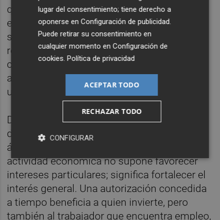
quienes invierten, emprenden o generan
lugar del consentimiento; tiene derecho a
oponerse en
Configuración de publicidad
.
empleo. Las buenas leyes no se miden por
Puede retirar su consentimiento en
su número de páginas ni por la cantidad de
cualquier momento en
Configuración de
regulación que incorporan, sino por su
cookies
.
Política de privacidad
capacidad para ser comprendidas y
aplicadas con criterios objetivos y
ACEPTAR TODO
uniformes.
RECHAZAR TODO
Desde CEV Castellón seguiremos
defendiendo una Administración moderna,
CONFIGURAR
ágil y plenamente garantista. Facilitar la
actividad económica no supone favorecer
intereses particulares; significa fortalecer el
interés general. Una autorización concedida
a tiempo beneficia a quien invierte, pero
también al trabajador que encuentra empleo,