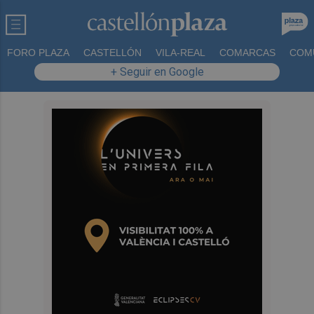
FORO PLAZA
CASTELLÓN
VILA-REAL
COMARCAS
COM
+ Seguir en Google