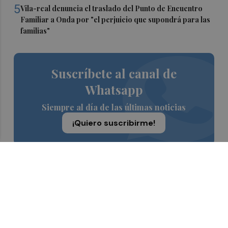
5
Vila-real denuncia el traslado del Punto de Encuentro
Familiar a Onda por "el perjuicio que supondrá para las
familias"
Suscríbete al canal de
Whatsapp
Siempre al día de las últimas noticias
¡Quiero suscribirme!