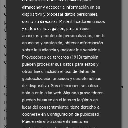
cuela un pirómano, ardemos todos, aunque
almacenar y acceder a información en su
estemos fuera. ¿En un solo año de
dispositivo y procesar datos personales,
programar con IA ya hemos olvidado los
como su dirección IP, identificadores únicos
y datos de navegación, para ofrecer
últimos 20 años?
Un cerebro no se derrite
anuncios y contenido personalizados, medir
tan rápido
. Entiendo que un chico de estos
anuncios y contenido, obtener información
que se están sacando la carrera con IA
sobre la audiencia y mejorar los servicios.
abusando de un plan de estudios sí que va
Proveedores de terceros (1913)
también
directo al suicidio…
pueden procesar sus datos para estos y
otros fines, incluido el uso de datos de
Para el profesional que sabe hacer raíces
geolocalización precisos y características
cuadradas, si le das una calculadora se oxida
del dispositivo. Sus elecciones se aplican
solo a este sitio web. Algunos proveedores
un poco; no se muere. Nos han dado una
pueden basarse en el interés legítimo en
muestra gratis de mil cosas que ahora
lugar del consentimiento; tiene derecho a
quieren cobrar con todo el derecho del
oponerse en
Configuración de publicidad
.
mundo, el tema es… ¿Lo necesitamos? Yo
Puede retirar su consentimiento en
sigo siendo más feliz con música real, libros