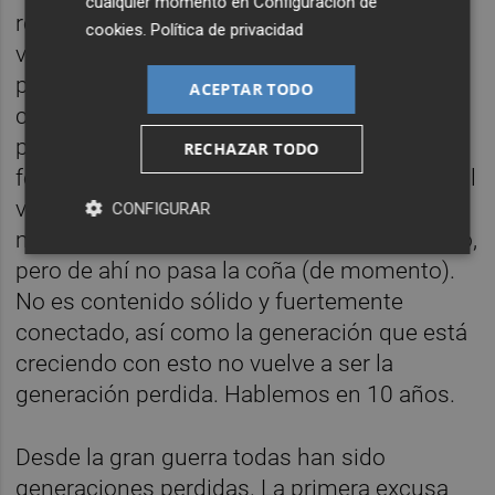
cualquier momento en
Configuración de
reales, arte real y mujeres de alto valor, no
cookies
.
Política de privacidad
virtuales. Cambiando de sector diría que me
puede gustar ir al McDonald’s de vez en
ACEPTAR TODO
cuando; yo seguiré comprando Wagyū para
picarlo en casa y dar una cena única a ese
RECHAZAR TODO
fénix dorado que te alegra la vida. Está genial
ver a
Arnold Schwarzenegger
en un duelo a
CONFIGURAR
muerte contra
Pablo Iglesias
en el Congreso,
pero de ahí no pasa la coña (de momento).
No es contenido sólido y fuertemente
conectado, así como la generación que está
creciendo con esto no vuelve a ser la
generación perdida. Hablemos en 10 años.
Desde la gran guerra todas han sido
generaciones perdidas. La primera excusa