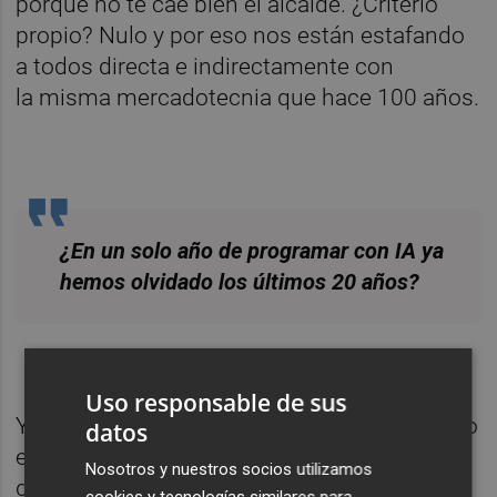
porque no te cae bien el alcalde. ¿Criterio
propio? Nulo y por eso nos están estafando
a todos directa e indirectamente con
la misma mercadotecnia que hace 100 años.
¿En un solo año de programar con IA ya
hemos olvidado los últimos 20 años?
Uso responsable de sus
Y es que cuando estafan a tu jefe el afectado
datos
eres tú, cuando engañan a tu hijo al que le
Nosotros y nuestros socios utilizamos
duele es a ti y cuando en un hospital se
cookies y tecnologías similares para