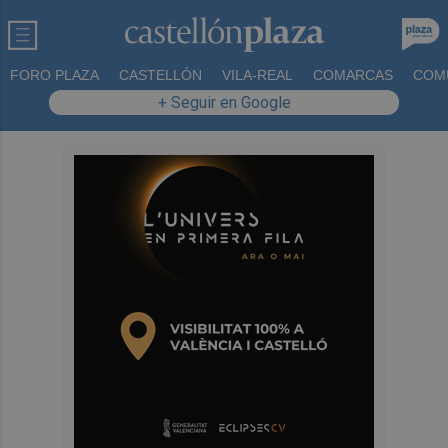
FORO PLAZA
CASTELLÓN
VILA-REAL
COMARCAS
COM
+ Seguir en Google