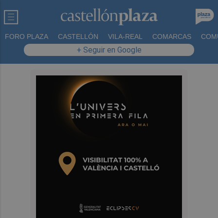
FORO PLAZA
CASTELLÓN
VILA-REAL
COMARCAS
COM
+ Seguir en Google