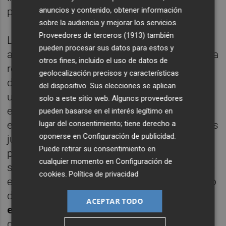
anuncios y contenido, obtener información
presumir de cuestiones banales.
sobre la audiencia y mejorar los servicios.
Proveedores de terceros (1913)
también
Lo más revelador del auto judicial, para los
pueden procesar sus datos para estos y
amantes del chisme, es la fecha clave de una
otros fines, incluido el uso de datos de
reunión en la que el instructor sitúa el origen
geolocalización precisos y características
de la supuesta trama: el
26 de abril de 2024
,
del dispositivo. Sus elecciones se aplican
un viernes y en la propia sede del
PSOE
. En
solo a este sitio web. Algunos proveedores
esa reunión se habría acordado una
pueden basarse en el interés legítimo en
lugar del consentimiento; tiene derecho a
estrategia para actuar contra investigaciones
oponerse en
Configuración de publicidad
.
judiciales y policiales consideradas
Puede retirar su consentimiento en
perjudiciales para el partido o el Gobierno. Y
cualquier momento en
Configuración de
si ustedes recuerdan, en
abril de 2024
, entre
cookies
.
Política de privacidad
el
25 y el 30 de abril
,
Sánchez
se tomó cinco
días tras declararse “
profundamente
ACEPTAR TODO
enamorado
” de su mujer, de la que se supo
que estaba siendo investigada unos días