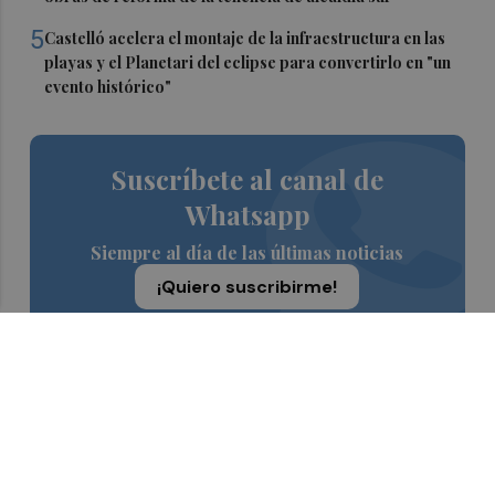
5
Castelló acelera el montaje de la infraestructura en las
playas y el Planetari del eclipse para convertirlo en "un
evento histórico"
Suscríbete al canal de
Whatsapp
Siempre al día de las últimas noticias
¡Quiero suscribirme!