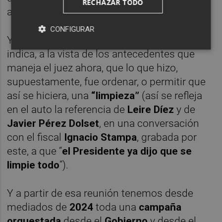
RECHAZAR TODO
antes.
CONFIGURAR
Y no solo siguió
Sánchez
, sino que todo
indica, a la vista de los antecedentes que
maneja el juez ahora, que lo que hizo,
supuestamente, fue ordenar, o permitir que
así se hiciera, una
“limpieza”
(así se refleja
en el auto la referencia de
Leire Díez
y de
Javier Pérez Dolset
, en una conversación
con el fiscal
Ignacio Stampa
, grabada por
este, a que “
el Presidente ya dijo que se
limpie todo
”).
Y a partir de esa reunión tenemos desde
mediados de
2024
toda una
campaña
orquestada
desde el
Gobierno
y desde el