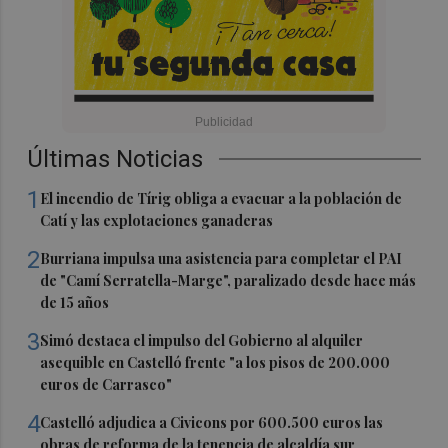
Últimas Noticias
1
El incendio de Tírig obliga a evacuar a la población de
Catí y las explotaciones ganaderas
2
Burriana impulsa una asistencia para completar el PAI
de "Camí Serratella-Marge", paralizado desde hace más
de 15 años
3
Simó destaca el impulso del Gobierno al alquiler
asequible en Castelló frente "a los pisos de 200.000
euros de Carrasco"
4
Castelló adjudica a Civicons por 600.500 euros las
obras de reforma de la tenencia de alcaldía sur