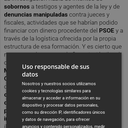
sobornos
a testigos y agentes de la ley y de
denuncias manipuladas
contra jueces y
fiscales, actividades que se habrían podido
financiar con dinero procedente del
PSOE
y a
través de la logística ofrecida por la propia
estructura de esa formación. Y es cierto que
no se trata de un caso de financiación ilegal,
como defendieron inmediatamente
Ferraz
,
Uso responsable de sus
Moncloa
y hasta los escaños socialistas del
datos
Congreso
. Pero sí se trata de posibles
Nosotros y nuestros socios utilizamos
delitos como
organización criminal
,
cookies y tecnologías similares para
cohecho
,
revelación de secretos
,
falsedad
almacenar y acceder a información en su
documental
,
tráfico de influencias
,
dispositivo y procesar datos personales,
prevaricación
y
actuaciones contra las
como su dirección IP, identificadores únicos
instituciones del Estado
. No es financiación
y datos de navegación, para ofrecer
ilegal, no, pero tampoco algo como para
anuncios y contenido personalizados, medir