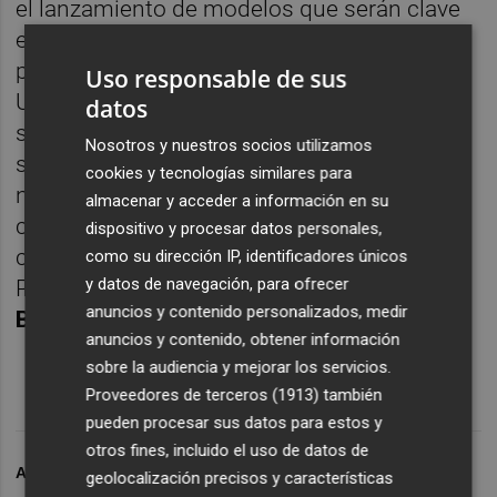
el lanzamiento de modelos que serán clave
en los próximos años y aprovechando
plenamente nuestro liderazgo tecnológico.
Uso responsable de sus
Un año de éxito en el que la Red Peugeot ha
datos
sido un elemento imprescindible gracias a
Nosotros y nuestros socios utilizamos
su capacidad de adaptación a las
cookies y tecnologías similares para
necesidades de cada cliente, su
almacenar y acceder a información en su
compromiso con la calidad y su instinto
dispositivo y procesar datos personales,
comercial", apuntó la directora general de
como su dirección IP, identificadores únicos
y datos de navegación, para ofrecer
Peugeot para España y Portugal,
Hélène
anuncios y contenido personalizados, medir
Bouteleau
.
anuncios y contenido, obtener información
sobre la audiencia y mejorar los servicios.
Proveedores de terceros (1913)
también
pueden procesar sus datos para estos y
otros fines, incluido el uso de datos de
ARCHIVADO EN
PEUGEOT
geolocalización precisos y características