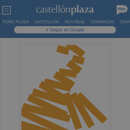
FORO PLAZA
CASTELLÓN
VILA-REAL
COMARCAS
COM
+ Seguir en Google