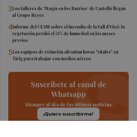
3
Los talleres de ‘Magia en los Barrios’ de Castelló llegan
al Grupo Reyes
4
Informe del CEAM sobre el incendio de la Vall d'Uixó: la
vegetación perdió el 51% de humedad en los meses
previos
5
Los equipos de extinción afrontan horas "vitales" en
Tírig para trabajar con medios aéreos
Suscríbete al canal de
Whatsapp
Siempre al día de las últimas noticias
¡Quiero suscribirme!