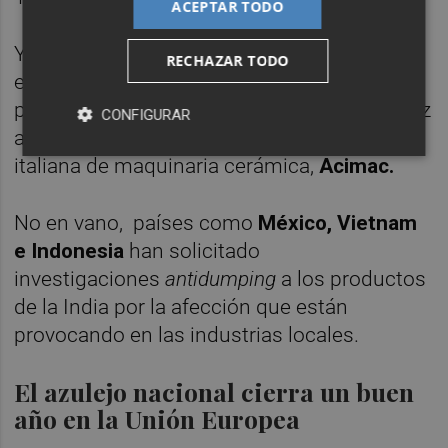
ACEPTAR TODO
Y esta mejora se produce tras decaer sus
RECHAZAR TODO
exportaciones a nivel mundial en 2024, el
primer descenso que registró la India en diez
CONFIGURAR
años, según un informe de la patronal
italiana de maquinaria cerámica,
Acimac.
No en vano,
países como
México, Vietnam
e Indonesia
han solicitado
investigaciones
antidumping
a los productos
de la India por la afección que están
provocando en las industrias locales.
El azulejo nacional cierra un buen
año en la Unión Europea