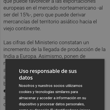
que puede favorecer a las exportaciones
europeas en el mercado norteamericano -al
ser del 15%-, pero que puede derivar
mercancías del territorio asiático hacia el
viejo continente.
Las cifras del Ministerio constatan un
incremento de la llegada de producción de la
India a Europa. Asimismo, ponen de
manifiesto que las medidas antidumping
apenas han tenido efecto. Desde 2023 se
Uso responsable de sus
aplica un gravamen del 6,7% al 8,7% a las
datos
baldosas de la India. La
patronal azulejera
Nosotros y nuestros socios utilizamos
española, Ascer,
reclama al respecto la
cookies y tecnologías similares para
aplicación de cláusulas espejo, que
almacenar y acceder a información en su
consisten en imponer una tasa diferencial a
dispositivo y procesar datos personales,