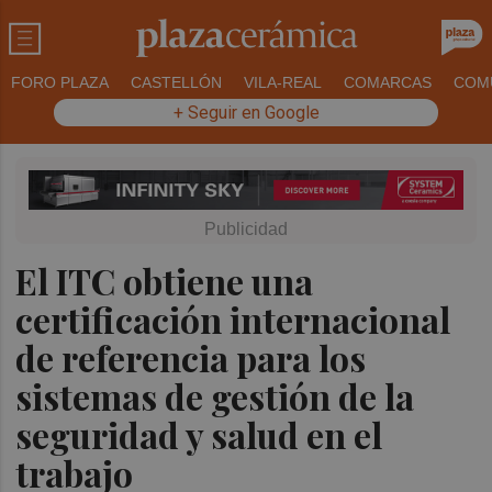
FORO PLAZA
CASTELLÓN
VILA-REAL
COMARCAS
COM
+ Seguir en Google
El ITC obtiene una
certificación internacional
de referencia para los
sistemas de gestión de la
seguridad y salud en el
trabajo