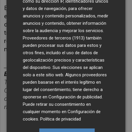
como su dirección IP, identificadores únicos
Este reconocimiento supone un nuevo paso
y datos de navegación, para ofrecer
en la estrategia del Instituto para seguir
anuncios y contenido personalizados, medir
anuncios y contenido, obtener información
desarrollando su actividad investigadora y de
sobre la audiencia y mejorar los servicios.
transferencia tecnológica de forma
Proveedores de terceros (1913)
también
responsable, segura y alineada con las
pueden procesar sus datos para estos y
mejores prácticas internacionales.
otros fines, incluido el uso de datos de
geolocalización precisos y características
______
del dispositivo. Sus elecciones se aplican
BOLETÍN PLAZA CERÁMICA.
solo a este sitio web. Algunos proveedores
Toda la información del sector cerá
mico de
pueden basarse en el interés legítimo en
lugar del consentimiento; tiene derecho a
Castellón, reunida cada semana en un solo
oponerse en
Configuración de publicidad
.
correo para tener una visió
n completa del
Puede retirar su consentimiento en
mercado.
Suscr
í
bete
gratis al bolet
ín aquí
.
cualquier momento en
Configuración de
cookies
.
Política de privacidad