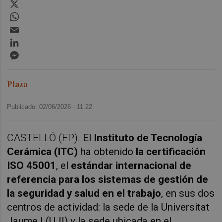
X
WhatsApp
Email
LinkedIn
Messenger
Plaza
Publicado: 02/06/2026 ·
11:22
CASTELLÓ (EP).
El
Instituto de Tecnología
Cerámica (ITC)
ha obtenido
la certificación
ISO 45001
, el
estándar internacional de
referencia para los sistemas de gestión de
la seguridad y salud en el trabajo
, en sus dos
centros de actividad: la sede de la Universitat
Jaume I (UJI) y la sede ubicada en el