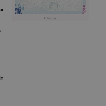
ran
,
je