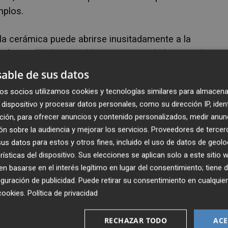
mplos.
la cerámica puede abrirse inusitadamente a la
l, innovación tecnológica y creatividad, invitando a
vas posibilidades estéticas y productivas para crear
able de sus datos
damente humanos.
os socios utilizamos cookies y tecnologías similares para almacena
dispositivo y procesar datos personales, como su dirección IP, iden
ción, para ofrecer anuncios y contenido personalizados, medir anun
n sobre la audiencia y mejorar los servicios.
Proveedores de tercer
climática y aceleración tecnológica, esta
tendencia se
s datos para estos y otros fines, incluido el uso de datos de geolo
 diseño se convierte, según el informe en "geopoética",
rísticas del dispositivo. Sus elecciones se aplican solo a este sitio
elleza de la tierra y la materia aún en sus naturales
 basarse en el interés legítimo en lugar del consentimiento; tiene 
obre la que el espacio se reconfigura para devolverno
guración de publicidad
. Puede retirar su consentimiento en cualqu
or de Geomatter es según el informe: "terrosa, mineral,
cookies
.
Política de privacidad
s extraídos de la tierra: óxidos, arenas, cenizas,
RECHAZAR TODO
ACE