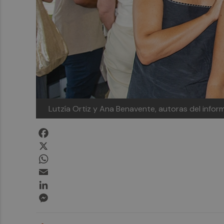
Lutzía Ortiz y Ana Benavente, autoras del infor
Facebook
X
WhatsApp
Email
LinkedIn
Messenger