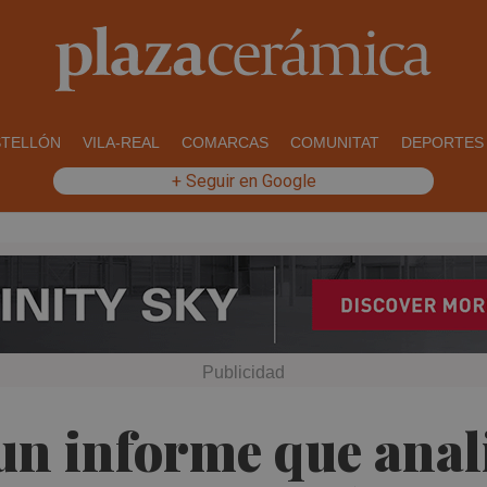
STELLÓN
VILA-REAL
COMARCAS
COMUNITAT
DEPORTES
+ Seguir en Google
un informe que anal