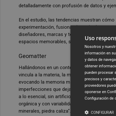
detalladamente con profusión de datos y eje
En el estudio, las tendencias muestran cómo 
experimentación, fusionando tradición artesana
diseñadores, marcas y técnicos a explorar nue
Uso respons
espacios memorables, sostenibles y profun
Nosotros y nuestr
información en su 
Geomatter
y datos de navega
obtener informació
Hallándonos en un contexto de incertidumbre 
pueden procesar su
vincula a la materia, la memoria y el origen
.
El
precisos y caracte
evocando la memoria mineral y expresando la b
proveedores pueden
imperfecciones que dejan huella, esa misma s
oponerse en
Confi
a lo esencial, sin artificios. La paleta de col
Configuración de 
orgánica y con variabilidad natural, con colore
minerales, piedra caliza".
CONFIGURAR