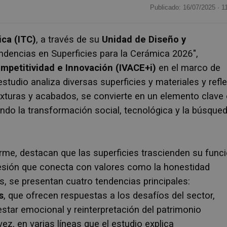
Publicado: 16/07/2025 ·
1
ica (ITC)
, a través de su
Unidad de Diseño y
ndencias en Superficies para la Cerámica 2026",
ompetitividad e Innovación (IVACE+i)
en
el marco de
tudio analiza diversas superficies y materiales y refle
xturas y acabados, se convierte en un elemento clave
ndo la transformación social, tecnológica y la búsque
orme, destacan que las superficies trascienden su func
resión que conecta con valores como la honestidad
ás, se presentan cuatro tendencias principales:
s
, que ofrecen respuestas a los desafíos del sector,
star emocional y reinterpretación del patrimonio
ez, en varias líneas que el estudio explica