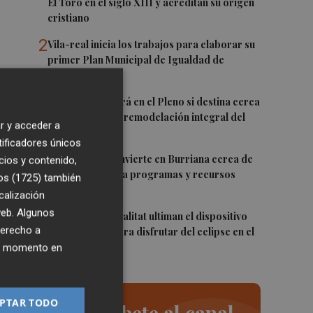
El Toro en el siglo XIII y acreditan su origen
cristiano
2
Vila-real inicia los trabajos para elaborar su
primer Plan Municipal de Igualdad de
Oportunidades
3
Burriana decidirá en el Pleno si destina cerca
de un millón a la remodelación integral del
r y acceder a
Camí Fondo
tificadores únicos
4
La Generalitat invierte en Burriana cerca de
cios y contenido,
5,6 millones para programas y recursos
os (1725)
también
sociales
calización
 web. Algunos
5
Onda y la Generalitat ultiman el dispositivo
derecho a
de seguridad para disfrutar del eclipse en el
s
Castillo
ier momento en
PTAR TODO
Suscríbete al canal