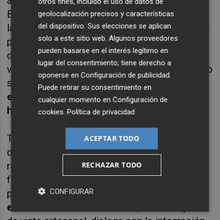
analistas en Tendencias, Lutzia Ortiz y Ana
otros fines, incluido el uso de datos de
Benavente conducirán este espacio en donde
geolocalización precisos y características
del dispositivo. Sus elecciones se aplican
la cerámica abre infinitas posibilidades en los
solo a este sitio web. Algunos proveedores
proyectos arquitectónicos, de interiorismo y
pueden basarse en el interés legítimo en
del hábitat en general, gracias a su
lugar del consentimiento; tiene derecho a
versatilidad estética y sus posibilidades como
oponerse en
Configuración de publicidad
.
solución integral, con el título: "
Superficies
Puede retirar su consentimiento en
en transición: tendencias que redefinen el
cualquier momento en
Configuración de
hábitat. THE_X".
cookies
.
Política de privacidad
También intervendrá Mamen Diego, artesana,
ACEPTAR TODO
diseñadora de interiores, Maestra de Arte
RECHAZAR TODO
reconocida por la Michelangelo Foundation y
fundadora de Objet Particulier, con la
CONFIGURAR
ponencia "
Hibridación de materiales: donde
está la cerámica"
.
Su mirada, desde un punto