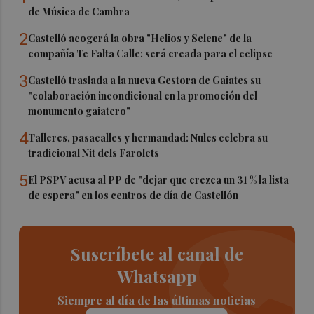
de Música de Cambra
2
Castelló acogerá la obra "Helios y Selene" de la
compañía Te Falta Calle: será creada para el eclipse
3
Castelló traslada a la nueva Gestora de Gaiates su
"colaboración incondicional en la promoción del
monumento gaiatero"
4
Talleres, pasacalles y hermandad: Nules celebra su
tradicional Nit dels Farolets
5
El PSPV acusa al PP de "dejar que crezca un 31 % la lista
de espera" en los centros de día de Castellón
Suscríbete al canal de
Whatsapp
Siempre al día de las últimas noticias