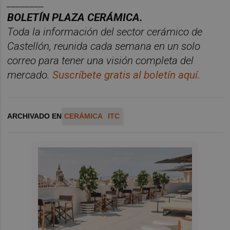
________
BOLET
Í
N PLAZA CER
ÁMICA.
Toda la información del sector cer
á
mico
de
Castellón, reunida cada semana en un solo
correo para tener una
visió
n
completa del
mercado.
Suscr
í
bete
gratis al
bolet
í
n
aqu
í
.
ARCHIVADO EN
CERÁMICA
ITC