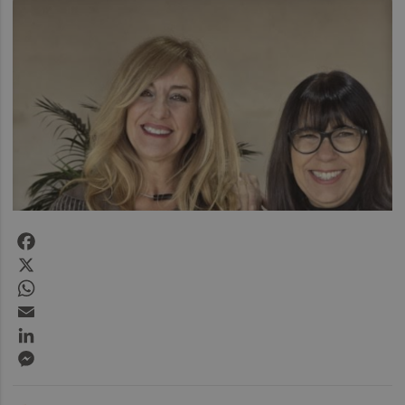
Facebook
X
WhatsApp
Email
LinkedIn
Messenger