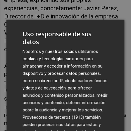
experiencias, concretamente: Javier Pérez,
Director de I+D e innovación de la empresa
Colorobbia
España, David Fernández-
Valladares, Director General de Realonda, y
Uso responsable de sus
Fernando Frutos, responsable de Desarrollo
datos
de Negocio de la empresa Optimitive.
Nosotros y nuestros socios utilizamos
cookies y tecnologías similares para
Además, el evento contará con la
almacenar y acceder a información en su
participación de THE_X, la plataforma de
dispositivo y procesar datos personales,
como su dirección IP, identificadores únicos
tendencias del ITC especializada en
y datos de navegación, para ofrecer
innovación aplicada al hábitat y las
anuncios y contenido personalizados, medir
superficies, que aportará una visión
anuncios y contenido, obtener información
inspiradora sobre los cambios que están
sobre la audiencia y mejorar los servicios.
redefiniendo los espacios, los materiales y las
Proveedores de terceros (1913)
también
nuevas formas de habitar. Las expertas y
pueden procesar sus datos para estos y