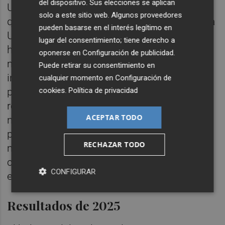
del dispositivo. Sus elecciones se aplican
Universidad Bicocca de Milán que sostiene
solo a este sitio web. Algunos proveedores
que el sistema de emisiones diseñado por la
pueden basarse en el interés legítimo en
Unión Europea se ha convertido "de una
lugar del consentimiento; tiene derecho a
herramienta para la descarbonización en un
oponerse en
Configuración de publicidad
.
mecanismo de destrucción del valor
Puede retirar su consentimiento en
industrial europeo, obligando a trasladar la
cualquier momento en
Configuración de
cookies
.
Política de privacidad
producción fuera de la región. Como
resultado, las emisiones desaparecen de
ACEPTAR TODO
nuestros balances ambientales, pero
permanecen intactas a escala global,
RECHAZAR TODO
mientras que comunidades industriales
como la nuestra soportan el coste
CONFIGURAR
económico real".
Resultados de 2025