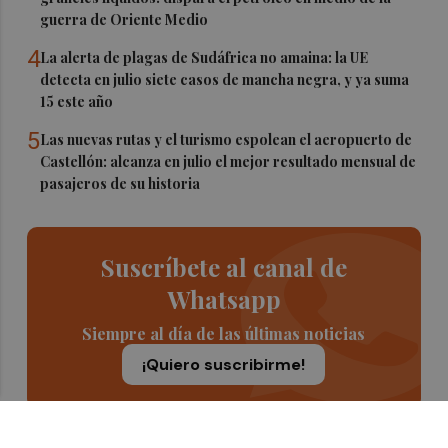
guerra de Oriente Medio
4
La alerta de plagas de Sudáfrica no amaina: la UE
detecta en julio siete casos de mancha negra, y ya suma
15 este año
5
Las nuevas rutas y el turismo espolean el aeropuerto de
Castellón: alcanza en julio el mejor resultado mensual de
pasajeros de su historia
Suscríbete al canal de
Whatsapp
Siempre al día de las últimas noticias
¡Quiero suscribirme!