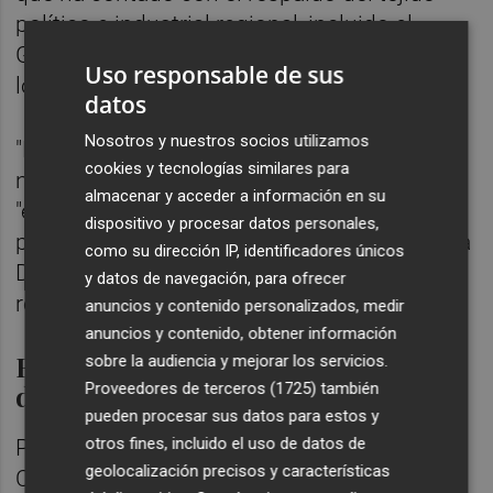
político e industrial regional, incluido el
Gobierno de Emilia-Romaña, los municipios
Uso responsable de sus
locales y los sindicatos sectoriales.
datos
Nosotros y nuestros socios utilizamos
"Esta extraordinaria muestra de solidaridad
cookies y tecnologías similares para
nos da confianza", continuó Ciarrocchi,
almacenar y acceder a información en su
"especialmente porque la Comisión Europea
dispositivo y procesar datos personales,
presentará en julio una revisión integral de la
como su dirección IP, identificadores únicos
Directiva ETS, reabriendo todo el marco
y datos de navegación, para ofrecer
regulatorio del sistema".
anuncios y contenido personalizados, medir
anuncios y contenido, obtener información
ETS: una herramienta de
sobre la audiencia y mejorar los servicios.
destrucción del valor industrial
Proveedores de terceros (1725)
también
pueden procesar sus datos para estos y
otros fines, incluido el uso de datos de
Por otra parte, la asamblea de Confindustria
geolocalización precisos y características
Ceramica presentó un estudio de la