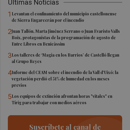
Últimas Noticias
1
Levantan el confinamiento del municipio castellonense
de Sierra Engarcerán por el incendio
2
Juan Tallón, Marta Jiménez Serrano o Juan Evaristo Valls
Boix, protagonistas de la programación de agosto de
Entre Libros en Benicàssim
3
Los talleres de ‘Magia en los Barrios’ de Castelló llegan
al Grupo Reyes
4
Informe del CEAM sobre el incendio de la Vall d'Uixó: la
vegetación perdió el 51% de humedad en los meses
previos
5
Los equipos de extinción afrontan horas "vitales" en
Tírig para trabajar con medios aéreos
Suscríbete al canal de