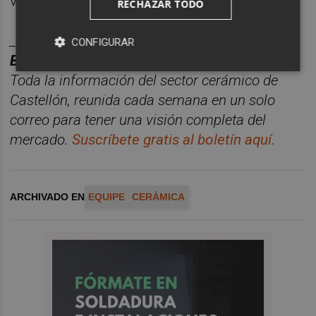
vez más descarbonizada.
RECHAZAR TODO
________
CONFIGURAR
BOLET
Í
N PLAZA CER
ÁMICA.
Toda la información del sector cerá
mico de
Castellón, reunida cada semana en un solo
correo para tener una visió
n completa del
mercado.
Suscríbete gratis al boletín aquí.
ARCHIVADO EN
EQUIPE
CERÁMICA