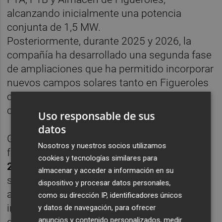
alcanzando inicialmente una potencia
conjunta de 1,5 MW.
Posteriormente, durante 2025 y 2026, la
compañía ha desarrollado una segunda fase
de ampliaciones que ha permitido incorporar
nuevos campos solares tanto en Figueroles
como en la planta de Onda, elevando la
capacidad total hasta los actuales 3,5 MW.
Uso responsable de sus
datos
Gracias a las nuevas ampliaciones
Nosotros y nuestros socios utilizamos
fotovoltaicas ejecutadas durante
2025 y
cookies y tecnologías similares para
2026
, la compañía ha incrementado
almacenar y acceder a información en su
significativamente el porcentaje de
dispositivo y procesar datos personales,
autoconsumo renovable en sus
como su dirección IP, identificadores únicos
instalaciones industriales. La implantación
y datos de navegación, para ofrecer
anuncios y contenido personalizados, medir