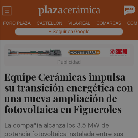
FORO PLAZA
CASTELLÓN
VILA-REAL
COMARCAS
COM
+ Seguir en Google
Equipe Cerámicas impulsa
su transición energética con
una nueva ampliación de
fotovoltaica en Figueroles
La compañía alcanza los 3,5 MW de
potencia fotovoltaica instalada entre sus