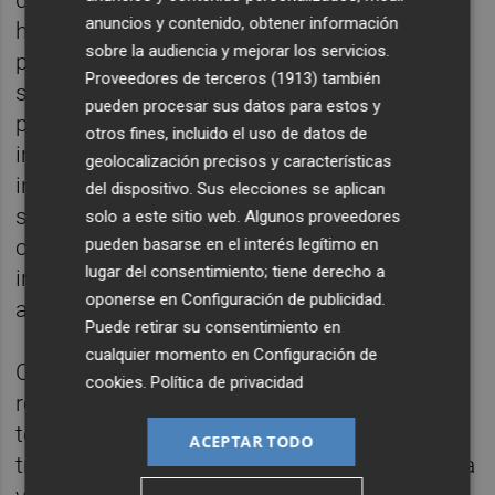
de generación fotovoltaica forma parte de la
anuncios y contenido, obtener información
hoja de ruta de Equipe Cerámicas hacia una
sobre la audiencia y mejorar los servicios.
producción más eficiente, competitiva y
Proveedores de terceros (1913)
también
sostenible. Esta inversión forma parte del
pueden procesar sus datos para estos y
plan global de reducción de emisiones
otros fines, incluido el uso de datos de
impulsado por Equipe Cerámicas, que
geolocalización precisos y características
incluye además auditorías energéticas,
del dispositivo. Sus elecciones se aplican
sistemas avanzados de monitorización de
solo a este sitio web. Algunos proveedores
pueden basarse en el interés legítimo en
consumos y electrificación de procesos
lugar del consentimiento; tiene derecho a
industriales con hornos 100% eléctricos de
oponerse en
Configuración de publicidad
.
alta eficiencia.
Puede retirar su consentimiento en
cualquier momento en
Configuración de
Con estas actuaciones,
Equipe Cerámicas
cookies
.
Política de privacidad
refuerza su compromiso con la innovación
tecnológica, la eficiencia energética y la
ACEPTAR TODO
transición hacia una industria cerámica cada