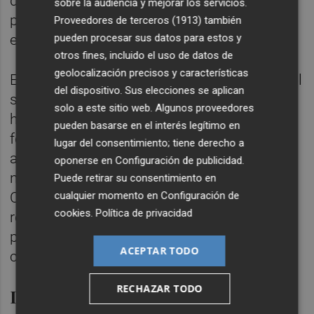
de consumo, favoreciendo una gestión más
sobre la audiencia y mejorar los servicios.
proactiva y eficiente de los recursos
Proveedores de terceros (1913)
también
pueden procesar sus datos para estos y
energéticos.
otros fines, incluido el uso de datos de
geolocalización precisos y características
El alcance del proyecto ha abarcado desde el
del dispositivo. Sus elecciones se aplican
suministro e instalación de los equipos
solo a este sitio web. Algunos proveedores
hasta la puesta en marcha del sistema y la
pueden basarse en el interés legítimo en
formación de los usuarios, incluyendo la
lugar del consentimiento; tiene derecho a
adaptación de la aplicación a las
oponerse en
Configuración de publicidad
.
necesidades específicas de Equipe
Puede retirar su consentimiento en
cualquier momento en
Configuración de
Cerámicas. Durante todo el proceso se han
cookies
.
Política de privacidad
realizado pruebas y validaciones conjuntas
para garantizar la fiabilidad de los datos y el
ACEPTAR TODO
correcto funcionamiento de la plataforma.
RECHAZAR TODO
Digitalización y mejora continua