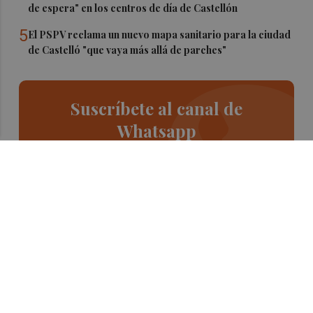
de espera" en los centros de día de Castellón
5
El PSPV reclama un nuevo mapa sanitario para la ciudad
de Castelló "que vaya más allá de parches"
Suscríbete al canal de
Whatsapp
Siempre al día de las últimas noticias
¡Quiero suscribirme!