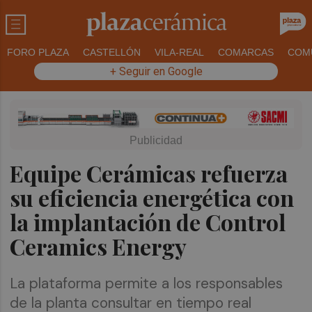
FORO PLAZA
CASTELLÓN
VILA-REAL
COMARCAS
COM
+ Seguir en Google
Equipe Cerámicas refuerza
su eficiencia energética con
la implantación de Control
Ceramics Energy
La plataforma permite a los responsables
de la planta consultar en tiempo real