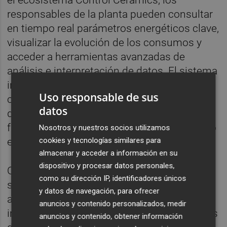
responsables de la planta pueden consultar
en tiempo real parámetros energéticos clave,
visualizar la evolución de los consumos y
acceder a herramientas avanzadas de
análisis e interpretación de datos. El sistema
incorpora además informes específicos,
Uso responsable de sus
comparativas históricas, indicadores de
datos
demanda y gráficos personalizables que
facilitan el seguimiento del comportamiento
Nosotros y nuestros socios utilizamos
cookies y tecnologías similares para
energético de la instalación.
almacenar y acceder a información en su
dispositivo y procesar datos personales,
Otro de los aspectos destacados de la
como su dirección IP, identificadores únicos
solución es la incorporación de sistemas de
y datos de navegación, para ofrecer
alarmas y avisos que permiten detectar
anuncios y contenido personalizados, medir
incidencias de comunicación o desviaciones
anuncios y contenido, obtener información