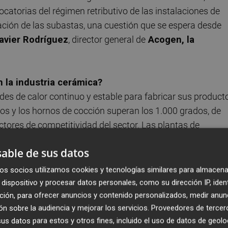
catorias del régimen retributivo de las instalaciones de
ación de las subastas, una cuestión que se espera desde
avier Rodríguez
, director general de
Acogen, la
 la industria cerámica?
des de calor continuo y estable para fabricar sus product
os y los hornos de cocción superan los 1.000 grados, de
ctores de competitividad del sector. Las plantas de
e el calor y la electricidad, logrando ahorros energétic
able de sus datos
os costes energéticos pueden representar más del 20% del
 determinante para competir en los mercados internacional
os socios utilizamos cookies y tecnologías similares para almacena
dispositivo y procesar datos personales, como su dirección IP, iden
ción, para ofrecer anuncios y contenido personalizados, medir anun
n sobre la audiencia y mejorar los servicios.
Proveedores de tercer
ufre una saturación severa en la red eléctrica, tanto en
s datos para estos y otros fines, incluido el uso de datos de geolo
incorporación de nuevos consumos industriales. La