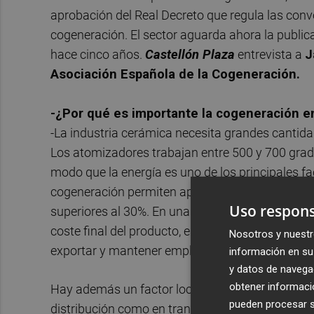
aprobación del Real Decreto que regula las convo
cogeneración. El sector aguarda ahora la public
hace cinco años.
Castellón Plaza
entrevista a
J
Asociación Española de la Cogeneración.
-¿Por qué es importante la cogeneración en
-La industria cerámica necesita grandes cantida
Los atomizadores trabajan entre 500 y 700 grad
modo que la energía es uno de los principales fa
cogeneración permiten aprovechar simultáneament
Uso respons
superiores al 30%. En una actividad en la que l
coste final del producto, esa diferencia resulta
Nosotros y nuestr
exportar y mantener empleo.
información en su 
y datos de navega
obtener informació
Hay además un factor local decisivo. Castellón s
pueden procesar su
distribución como en transporte, que limita la 