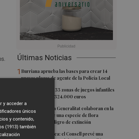
Últimas Noticias
os.
1
Burriana aprueba las bases para crear 14
nuevas plazas de agente de la Policía Local
os
2
Castelló mejora 33 zonas de juegos infantiles
en julio: destina 324.000 euros
es,
r y acceder a
3
PortCastelló y la Generalitat colaboran en la
tificadores únicos
conservación de una especie de flora
cios y contenido,
autóctona en peligro de extinción
os (1913)
también
4
Previsión turística: el Consell prevé una
calización