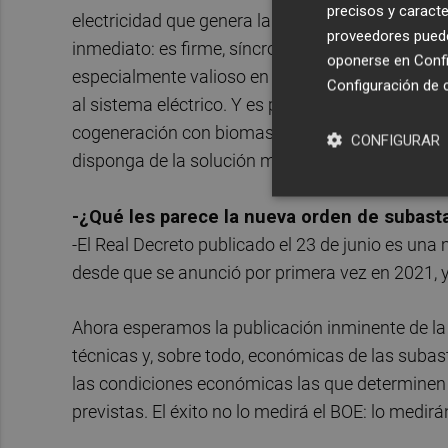
precisos y caracte
electricidad que genera la cogeneración se prod
proveedores pueden
inmediato: es firme, síncrona, con control de ten
oponerse en
Confi
especialmente valioso en un contexto de saturaci
Configuración de 
al sistema eléctrico. Y es plenamente compatibl
cogeneración con biomasa, almacenamiento, elec
CONFIGURAR
disponga de la solución más eficiente y competit
-¿Qué les parece la nueva orden de subasta
-El Real Decreto publicado el 23 de junio es una
desde que se anunció por primera vez en 2021, y
Ahora esperamos la publicación inminente de la o
técnicas y, sobre todo, económicas de las subas
las condiciones económicas las que determinen 
previstas. El éxito no lo medirá el BOE: lo medirá