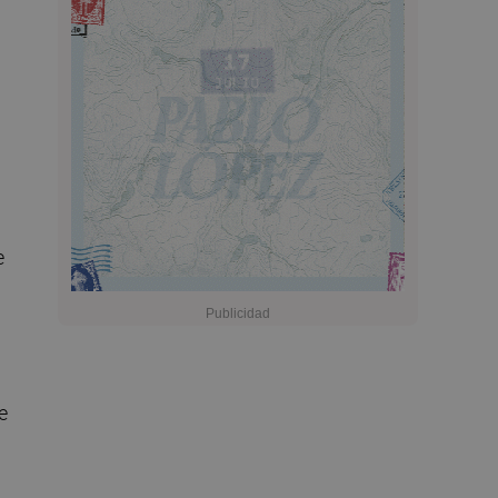
e
e
.