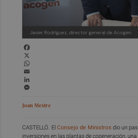
Javier Rodríguez, director general de Acogen
Facebook
X
WhatsApp
Email
LinkedIn
Messenger
Joan Mestre
CASTELLÓ. El
Consejo de Ministros
dio un pas
inversiones en las plantas de cogeneración, una 