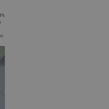
 4%
s
io.