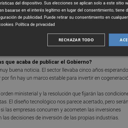
rísticas del dispositivo. Sus elecciones se aplican solo a este sitio
uce en la propia fábrica y se consume en su entorno
 basarse en el interés legítimo en lugar del consentimiento; tiene 
sión. Y aporta un nivel adicional de seguridad de suminist
guración de publicidad
. Puede retirar su consentimiento en cualqu
ón de la red. La cogeneración aporta flexibilidad y respa
cookies
.
Política de privacidad
e con todo lo que viene. El futuro pasa por combinar
trificación o hidrógeno renovable para que cada fábrica
RECHAZAR TODO
ACE
iva.
s que acaba de publicar el Gobierno?
 muy buena noticia. El sector llevaba cinco años esperand
 por fin hay un marco estable para invertir en cogeneraci
rden ministerial y la resolución que fijarán las condicion
tas. El diseño tecnológico nos parece acertado, pero será
si las empresas concurren y acometen las inversiones
n las decisiones de inversión de las propias industrias.