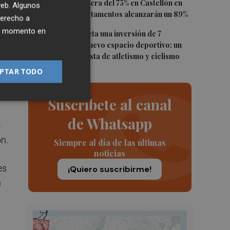
ocupación hotelera del 75% en Castellón en
 web. Algunos
agosto: los apartamentos alcanzarán un 89%
derecho a
ro
ier momento en
5
Vila-real proyecta una inversión de 7
ldo
millones en un nuevo espacio deportivo: un
complejo con pista de atletismo y ciclismo
PTAR TODO
Suscríbete al canal
de Whatsapp
o
ón.
Siempre al día de las últimas
noticias
es
¡Quiero suscribirme!
n