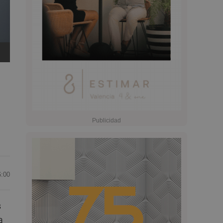
6:00
s
a