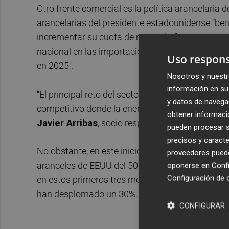
Otro frente comercial es la política arancelaria
arancelarias del presidente estadounidense “bene
incrementar su cuota de mercado frente a otros 
nacional en las importaciones estadounidense
Uso respons
en 2025".
Nosotros y nuestr
información en su 
“El principal reto del sector no es únicamente 
y datos de navega
competitivo donde la energía, la regulación y la
obtener informació
Javier Arribas
, socio responsable de Transact
pueden procesar su
precisos y caracte
No obstante, en este inicio de ejercicio el pano
proveedores pueden
aranceles de EEUU del 50% al 18%, lo que le ha i
oponerse en
Confi
Configuración de 
en estos primeros tres meses, las
ventas de az
han desplomado un 30%.
CONFIGURAR