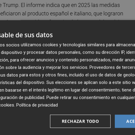
 de Trump. El informe indica que en 2025 las medidas
ficiaron al producto español e italiano, que lograron
países competidores”, creciendo la cuota del azulejo
s "desde aproximadamente un 24,5% en 2024 hasta un 28,
able de sus datos
os socios utilizamos cookies y tecnologías similares para almacena
dispositivo y procesar datos personales, como su dirección IP, iden
de demanda, sino de adaptación a un nuevo marco
ción, para ofrecer anuncios y contenido personalizados, medir anun
 sostenibilidad van a ser factores determinantes”, subraya
n sobre la audiencia y mejorar los servicios.
Proveedores de tercer
ions en Comunidad Valenciana y Región de Murcia.
s datos para estos y otros fines, incluido el uso de datos de geolo
rísticas del dispositivo. Sus elecciones se aplican solo a este sitio
rama respecto a
India ha cambiado
, con una rebaja de los
 basarse en el interés legítimo en lugar del consentimiento; tiene 
gualado con la tasa que aplica Estados Unidos a Europa. A
guración de publicidad
. Puede retirar su consentimiento en cualqu
cookies
.
Política de privacidad
ulejo español en Estados Unidos
se han resentido y s
RECHAZAR TODO
ACE