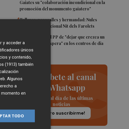
Gaiates su "colaboración incondicional en la
promoción del monumento gaiatero"
4
Talleres, pasacalles y hermandad: Nules
celebra su tradicional Nit dels Farolets
5%
5
El PSPV acusa al PP de "dejar que crezca un
r y acceder a
31 % la lista de espera" en los centros de día
de Castellón
tificadores únicos
cios y contenido,
os (1913)
también
calización
Suscríbete al canal
 web. Algunos
de Whatsapp
derecho a
sí,
ier momento en
Siempre al día de las últimas
e
noticias
¡Quiero suscribirme!
PTAR TODO