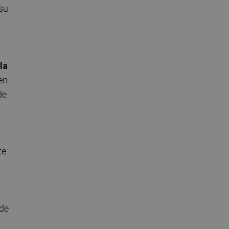
 su
la
en
de
te
 de