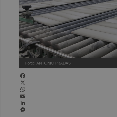
Foto: ANTONIO PRADAS
Facebook
X
WhatsApp
Email
LinkedIn
Messenger