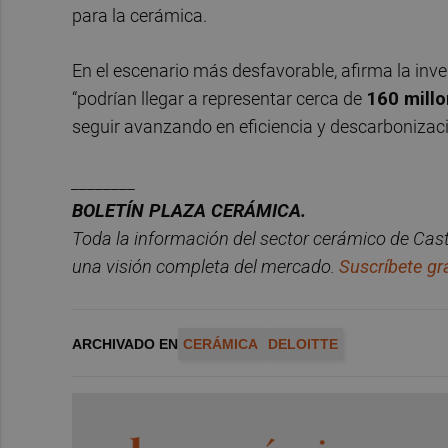
para la cerámica.
En el escenario más desfavorable, afirma la inv
“podrían llegar a representar cerca de
160 mill
seguir avanzando en eficiencia y descarbonizaci
________
BOLET
Í
N PLAZA CER
ÁMICA.
Toda la información del sector cerá
mico de Cast
una visió
n completa del mercado.
Suscríbete gra
ARCHIVADO EN
CERÁMICA
DELOITTE