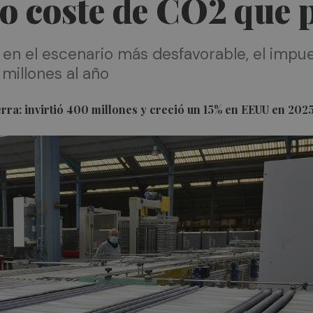
vo coste de CO2 que 
e en el escenario más desfavorable, el impu
millones al año
uerra: invirtió 400 millones y creció un 15% en EEUU en 202