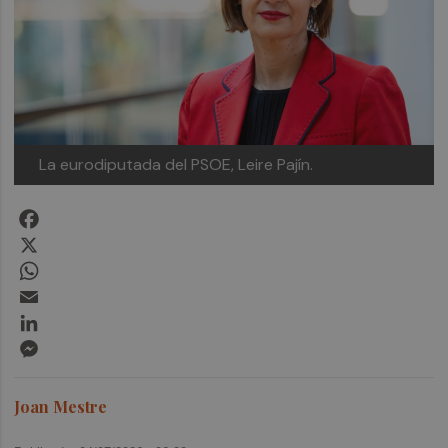
La eurodiputada del PSOE, Leire Pajín.
Facebook
X
WhatsApp
Email
LinkedIn
Messenger
Joan Mestre