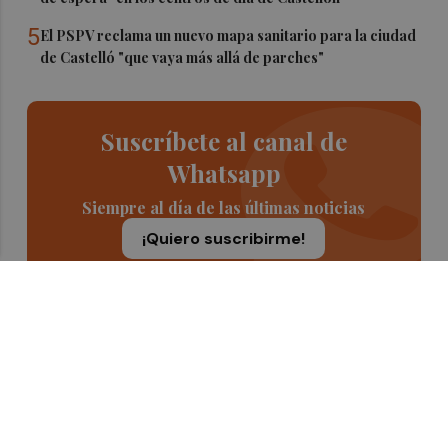
5
El PSPV reclama un nuevo mapa sanitario para la ciudad
de Castelló "que vaya más allá de parches"
Suscríbete al canal de
Whatsapp
Siempre al día de las últimas noticias
¡Quiero suscribirme!