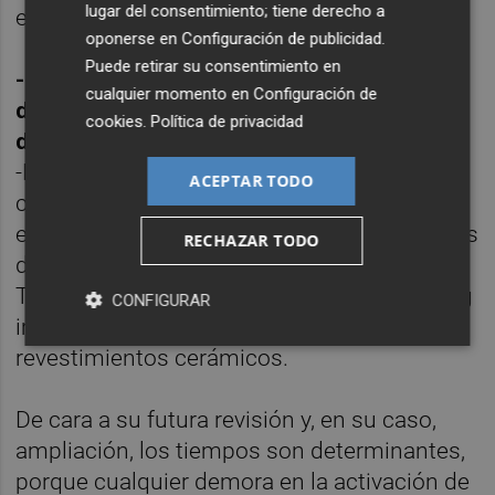
lugar del consentimiento; tiene derecho a
europeo.
oponerse en
Configuración de publicidad
.
Puede retirar su consentimiento en
-¿Europa se plantea endurecer las medidas
cualquier momento en
Configuración de
de defensa comercial ante la competencia
cookies
.
Política de privacidad
de la India y China?
-La UE ya aplica medidas de defensa
ACEPTAR TODO
comercial para proteger al sector cerámico
europeo de manera efectiva, tanto de abusos
RECHAZAR TODO
de mercado de China, como de la India y
Turquía, que incluyen derechos antidumping
CONFIGURAR
impuestos a productos como baldosas y
revestimientos cerámicos.
De cara a su futura revisión y, en su caso,
ampliación, los tiempos son determinantes,
porque cualquier demora en la activación de