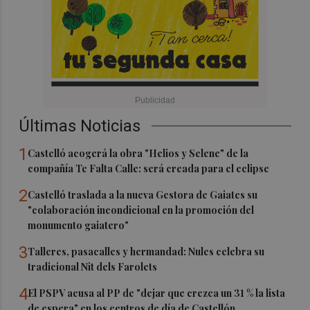
Últimas Noticias
1
Castelló acogerá la obra "Helios y Selene" de la
compañía Te Falta Calle: será creada para el eclipse
2
Castelló traslada a la nueva Gestora de Gaiates su
"colaboración incondicional en la promoción del
monumento gaiatero"
3
Talleres, pasacalles y hermandad: Nules celebra su
tradicional Nit dels Farolets
4
El PSPV acusa al PP de "dejar que crezca un 31 % la lista
de espera" en los centros de día de Castellón