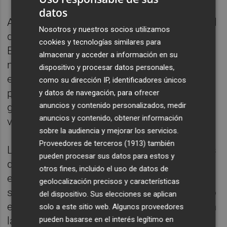
datos
Además, la Comisión insiste en la necesidad
Nosotros y nuestros socios utilizamos
de actuar de forma coordinada con los
cookies y tecnologías similares para
Estados miembros para poner en marcha
almacenar y acceder a información en su
medidas nacionales, también temporales y
dispositivo y procesar datos personales,
específicas, que mitiguen el impacto del
como su dirección IP, identificadores únicos
precio de los combustibles en los costes de
y datos de navegación, para ofrecer
anuncios y contenido personalizados, medir
generación eléctrica, siempre sin perder de
anuncios y contenido, obtener información
vista el objetivo de la transición energética.
sobre la audiencia y mejorar los servicios.
Proveedores de terceros (1913)
también
La propuesta que anunciaron el pasado mes
pueden procesar sus datos para estos y
de marzo, la Ley de Aceleración Industrial,
otros fines, incluido el uso de datos de
establece el marco para proteger a los
geolocalización precisos y características
sectores estratégicos,y dentro de ese marco
del dispositivo. Sus elecciones se aplican
estamos trabajando para que se considere a
solo a este sitio web. Algunos proveedores
pueden basarse en el interés legítimo en
la cerámica como un sector estratégico