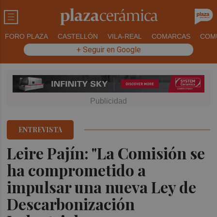
FORO PLAZA
CASTELLÓN
VILA-REAL
COMARCAS
COM
+ Seguir en Google
ENTREVISTA
Leire Pajín: "La Comisión se
ha comprometido a
impulsar una nueva Ley de
Descarbonización