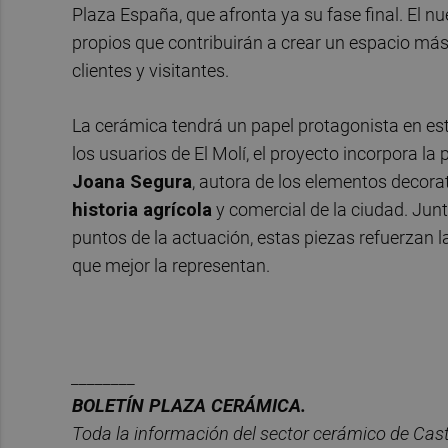
Plaza España, que afronta ya su fase final. El 
propios que contribuirán a crear un espacio má
clientes y visitantes.
La cerámica tendrá un papel protagonista en e
los usuarios de El Molí, el proyecto incorpora la
Joana Segura
, autora de los elementos decora
historia agrícola
y comercial de la ciudad. Jun
puntos de la actuación, estas piezas refuerzan l
que mejor la representan.
________
BOLET
Í
N PLAZA CER
ÁMICA.
Toda la información del sector cer
á
mico de Cast