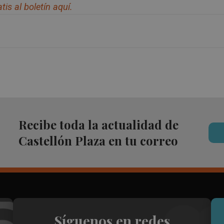
tis al bolet
í
n aqu
í.
Recibe toda la actualidad de
Castellón Plaza en tu correo
Síguenos en redes