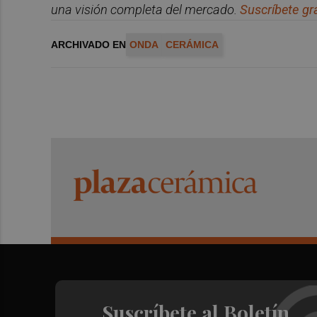
una visió
n completa del mercado.
Suscr
í
bete
gra
ARCHIVADO EN
ONDA
CERÁMICA
Suscríbete al Boletín