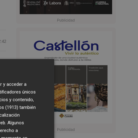
2:42
de
r y acceder a
tificadores únicos
cios y contenido,
an
os (1913)
también
calización
 web. Algunos
derecho a