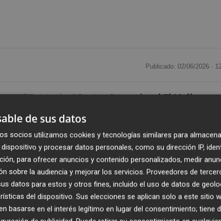
Publicado: 02/06/2026 ·
1
ester
, ha visitado el
Centro Ocupacional El Molí
para
rales cerámicos
que los usuarios del centro están
able de sus datos
el interior del
Mercado Municipal
, dentro del proyecto 
os socios utilizamos cookies y tecnologías similares para almacena
dispositivo y procesar datos personales, como su dirección IP, iden
ción, para ofrecer anuncios y contenido personalizados, medir anun
bar el estado de los trabajos, entre los que destaca un gr
n sobre la audiencia y mejorar los servicios.
Proveedores de tercer
 encuentra finalizado y otro dedicado a
un bodegón de
s datos para estos y otros fines, incluido el uso de datos de geolo
mos detalles. Ambas obras contribuirán a embellecer el
rísticas del dispositivo. Sus elecciones se aplican solo a este sitio
mercial y de encuentro para vecinos y visitantes.
 basarse en el interés legítimo en lugar del consentimiento; tiene 