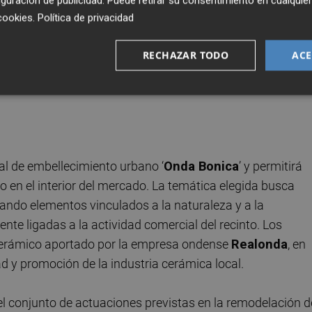
guración de publicidad
. Puede retirar su consentimiento en cualqu
cookies
.
Política de privacidad
implicación de los usuarios de El Molí en un proyecto que
máticos de la ciudad. "
talento, la sensibilidad y la
RECHAZAR TODO
ACE
 cada día construyen una Onda mejor". "Nos hace mucha
sta en el nuevo Mercado Municipal y que forme parte de la
l de embellecimiento urbano ‘
Onda Bonica
’ y permitirá
 en el interior del mercado. La temática elegida busca
ando elementos vinculados a la naturaleza y a la
te ligadas a la actividad comercial del recinto. Los
cerámico aportado por la empresa ondense
Realonda
, en
dad y promoción de la industria cerámica local.
 el conjunto de actuaciones previstas en la remodelación d