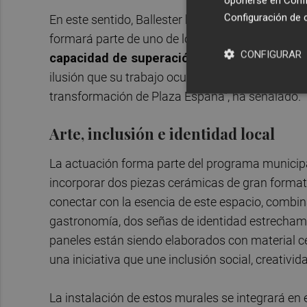
oponerse en
Confi
Configuración de 
En este sentido, Ballester ha puesto en valor la 
formará parte de uno de los espacios más emble
CONFIGURAR
capacidad de superación
de las personas que
ilusión que su trabajo ocupe un lugar protagoni
transformación de Plaza España", ha señalado.
Arte, inclusión e identidad local
La actuación forma parte del programa municipa
incorporar dos piezas cerámicas de gran formato
conectar con la esencia de este espacio, combin
gastronomía, dos señas de identidad estrechamen
paneles están siendo elaborados con material 
una iniciativa que une inclusión social, creativi
La instalación de estos murales se integrará en