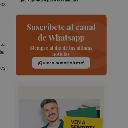
cos
Suscríbete al canal
de Whatsapp
r
sta
Siempre al día de las últimas
la
noticias
¡Quiero suscribirme!
res