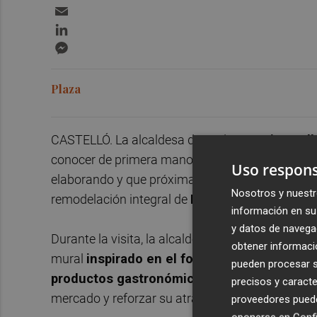
Email
LinkedIn
Messenger
Plaza
CASTELLÓ. La alcaldesa de Onda,
Carmina Ball
conocer de primera mano el
avance de los mu
Uso respons
elaborando y que próximamente se instalarán en 
Nosotros y nuestr
remodelación integral de
Plaza España
.
información en su 
y datos de navega
Durante la visita, la alcaldesa ha podido compro
obtener informació
mural
inspirado en el fondo marino
que ya se
pueden procesar su
productos gastronómicos
que encara sus últi
precisos y caracte
mercado y reforzar su atractivo como espacio co
proveedores pueden