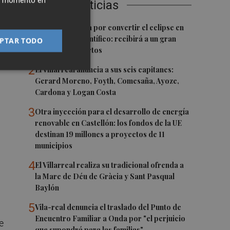
ier momento en
Últimas Noticias
1
Castelló apuesta por convertir el eclipse en
un referente científico: recibirá a un gran
PTAR TODO
equipo de expertos
2
El Villarreal anuncia a sus seis capitanes:
Gerard Moreno, Foyth, Comesaña, Ayoze,
Cardona y Logan Costa
3
Otra inyección para el desarrollo de energía
renovable en Castellón: los fondos de la UE
destinan 19 millones a proyectos de 11
municipios
4
El Villarreal realiza su tradicional ofrenda a
la Mare de Déu de Gràcia y Sant Pasqual
Baylón
5
Vila-real denuncia el traslado del Punto de
Encuentro Familiar a Onda por "el perjuicio
e
que supondrá para las familias"