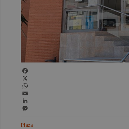
Facebook
X
WhatsApp
Email
LinkedIn
Messenger
Plaza