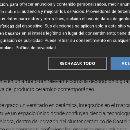
ción, para ofrecer anuncios y contenido personalizados, medir anun
n sobre la audiencia y mejorar los servicios.
Proveedores de tercer
s datos para estos y otros fines, incluido el uso de datos de geolo
rísticas del dispositivo. Sus elecciones se aplican solo a este sitio
centro de educación superior que cuenta con un conjunto 
 basarse en el interés legítimo en lugar del consentimiento; tiene 
estas características aplicadas a la formación cerámica,
guración de publicidad
. Puede retirar su consentimiento en cualqu
cookies
.
Política de privacidad
ión de profesionales capaces de trabajar con diferentes
en la industria. La donación realizada por Pamesa Grupo
RECHAZAR TODO
ACE
talento, la innovación y la transferencia de conocimiento
mite acercar al alumnado a los procesos tecnológicos má
te en un ámbito tan relevante como la decoración digital
ctiva del producto cerámico contemporáneo.
de grado universitario en cerámica, integrados en el marc
ituye un espacio único donde confluyen ciencia, tecnología
’Alcora, dentro del corazón del clúster cerámico de Castell
to con empresas, profesionales, procesos productivos y