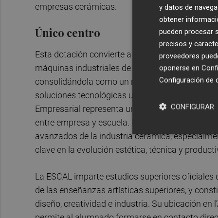
empresas cerámicas.
y datos de navega
obtener informació
Único centro
pueden procesar su
precisos y caracte
Esta dotación convierte a la ESCAL en el único 
proveedores pueden
máquinas industriales de decoración digital de 
oponerse en
Confi
Configuración de 
consolidándola como un referente en la preparac
soluciones tecnológicas utilizadas actualmente 
CONFIGURAR
Empresarial representa una apuesta clara por el 
entre empresa y escuela. Esta colaboración per
avanzados de la industria cerámica, especialmen
clave en la evolución estética, técnica y produ
La ESCAL imparte estudios superiores oficiales 
de las enseñanzas artísticas superiores, y const
diseño, creatividad e industria. Su ubicación en l
permite al alumnado formarse en contacto direc