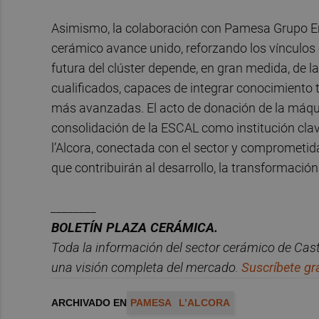
Asimismo, la colaboración con Pamesa Grupo Emp
cerámico avance unido, reforzando los vínculos
futura del clúster depende, en gran medida, de 
cualificados, capaces de integrar conocimiento t
más avanzadas. El acto de donación de la máqui
consolidación de la ESCAL como institución clav
l’Alcora, conectada con el sector y comprometi
que contribuirán al desarrollo, la transformación
________
BOLET
Í
N PLAZA CER
ÁMICA.
Toda la información del sector
cer
á
mico
de Cast
una
visió
n
completa del mercado.
Suscr
í
bete
gra
ARCHIVADO EN
PAMESA
L’ALCORA