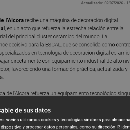
Actualizado: 02/07/2026 · 1
e l’Alcora
recibe una máquina de decoración digital
al
, en un acto que refuerza la estrecha relación entre la
ial del principal clúster cerámico del mundo. La
nce decisivo para la ESCAL, que se consolida como centr
specializados en tecnología de decoración digital cerámic
ajar directamente con equipamiento industrial de alto nive
sector, favoreciendo una formación práctica, actualizada y
a.
a de l’Alcora refuerza un equipamiento tecnológico singu
. La ESCAL ya dispone de otras máquinas de decoración
able de sus datos
distintas tecnologías y marcas presentes en el sector. De
a industrial de alto nivel, sino que amplía su capacidad
os socios utilizamos cookies y tecnologías similares para almacena
 y directamente vinculada a la realidad productiva de las
dispositivo y procesar datos personales, como su dirección IP, iden