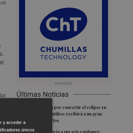
3:45
o
a.
l,
Últimas Noticias
lar
1
Castelló apuesta por convertir el eclipse en
un referente científico: recibirá a un gran
equipo de expertos
r y acceder a
tificadores únicos
2
El Villarreal anuncia a sus seis capitanes: