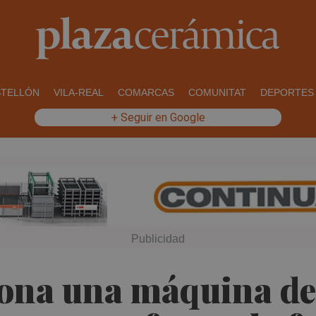
STELLÓN
VILA-REAL
COMARCAS
COMUNITAT
DEPORTES
+ Seguir en Google
na una máquina de K