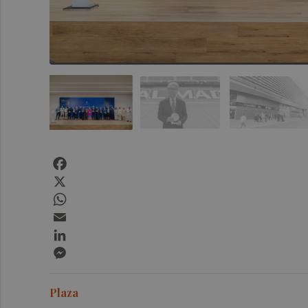
Facebook
X
WhatsApp
Email
LinkedIn
Messenger
Plaza