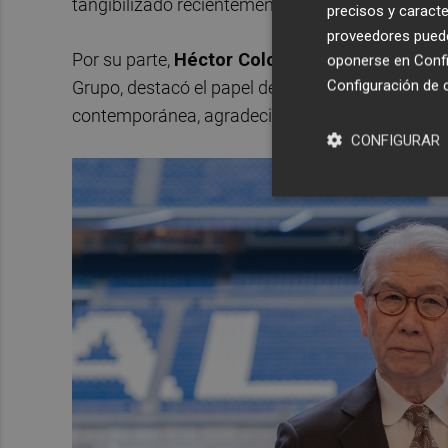
tangibilizado recientemente con la incorporació
precisos y caracte
proveedores pueden
Por su parte,
Héctor Colonques García-Plana
oponerse en
Confi
Configuración de 
Grupo, destacó el papel de estos premios como im
contemporánea, agradeciendo además la colabor
CONFIGURAR