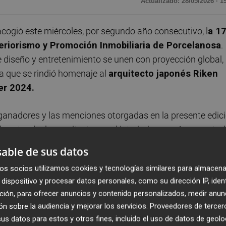
Actualizado: 28/05/2026 · 1
cogió este miércoles, por segundo año consecutivo, l
a 17
teriorismo y Promoción Inmobiliaria de Porcelanosa
.
 diseño y entretenimiento se unen con proyección global,
la que se rindió homenaje al
arquitecto japonés Riken
er 2024.
 ganadores y las menciones otorgadas en la presente edic
e entender la arquitectura y el interiorismo más conecta
able de sus datos
os socios utilizamos cookies y tecnologías similares para almacena
l Madrid,
Emilio Butragueño
, intervino y subrayó “la solid
dispositivo y procesar datos personales, como su dirección IP, iden
elanosa Grupo”.
ción, para ofrecer anuncios y contenido personalizados, medir anun
n sobre la audiencia y mejorar los servicios.
Proveedores de tercer
inergias y el crecimiento conjunto de ambas marcas, se ha
s datos para estos y otros fines, incluido el uso de datos de geolo