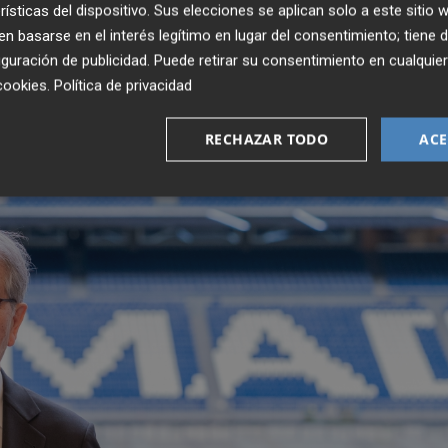
n de materiales de la firma en nuevas zonas del Bernabéu.
rísticas del dispositivo. Sus elecciones se aplican solo a este sitio
 basarse en el interés legítimo en lugar del consentimiento; tiene 
s
, director comercial de Grandes Proyectos en Porcelano
guración de publicidad
. Puede retirar su consentimiento en cualqu
cookies
.
Política de privacidad
pulsores del talento y del valor de la arquitectura
ación del Real Madrid para acoger el evento.
RECHAZAR TODO
ACE