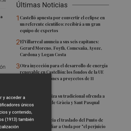
9:56
Últimas Noticias
1
Castelló apuesta por convertir el eclipse en
ª
un referente científico: recibirá a un gran
equipo de expertos
2
El Villarreal anuncia a sus seis capitanes:
Gerard Moreno, Foyth, Comesaña, Ayoze,
Cardona y Logan Costa
3
Otra inyección para el desarrollo de energía
ión
renovable en Castellón: los fondos de la UE
da
destinan 19 millones a proyectos de 11
municipios
4
El Villarreal realiza su tradicional ofrenda a
r y acceder a
ez
la Mare de Déu de Gràcia y Sant Pasqual
tificadores únicos
Baylón
cios y contenido,
5
os (1913)
también
Vila-real denuncia el traslado del Punto de
Encuentro Familiar a Onda por "el perjuicio
calización