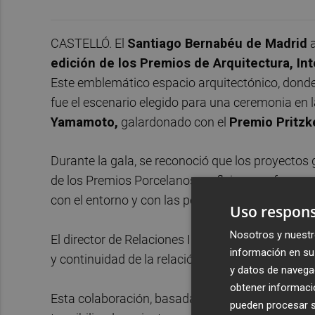
CASTELLÓ. El
Santiago Bernabéu de Madrid
a
edición de los Premios de Arquitectura, In
Este emblemático espacio arquitectónico, donde
fue el escenario elegido para una ceremonia en 
Yamamoto,
galardonado con el
Premio Pritzk
Durante la gala, se reconoció que los proyectos
de los Premios Porcelanosa reflejan una forma d
con el entorno y con las personas.
Uso respons
Nosotros y nuestr
El director de Relaciones Institucionales del Rea
información en su 
y continuidad de la relación entre el club y Porc
y datos de navega
obtener informació
Esta colaboración, basada en el desarrollo de s
pueden procesar su