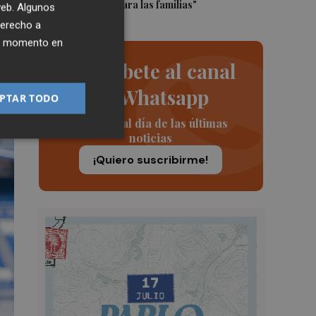
que supondrá para las familias"
 web. Algunos
derecho a
sa
ier momento en
Suscríbete al canal
de Whatsapp
PTAR TODO
Siempre al día de las últimas
noticias
¡Quiero suscribirme!