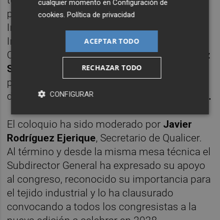
cualquier momento en
Configuración de
participado el subdirector general de
cookies
.
Política de privacidad
Industria, Vicente Castelló, el director del
Instituto Universitario de Tecnología
ACEPTAR TODO
Cerámica, Universitat Jaume I,
Vicente Sanz
RECHAZAR TODO
Solana
, el empresario
Vicent Aparici,
propietario de Systemfoc y el Responsable
CONFIGURAR
de i-DE Planificación Región Este
Javier Bon.
El coloquio ha sido moderado por
Javier
Rodríguez Ejerique
, Secretario de Qualicer.
Al término y desde la misma mesa técnica el
Subdirector General ha expresado su apoyo
al congreso, reconocido su importancia para
el tejido industrial y lo ha clausurado
convocando a todos los congresistas a la