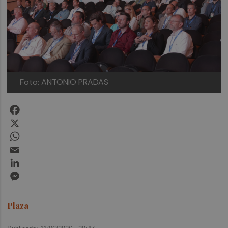
Foto: ANTONIO PRADAS
Facebook
X
WhatsApp
Email
LinkedIn
Messenger
Plaza