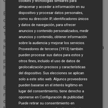
cookies y tecnologías similares para
almacenar y acceder a información en su
dispositivo y procesar datos personales,
El día ha comenzado con una presentación
como su dirección IP, identificadores únicos
de
Junior Desenzi,
de Equipe Ceramicas,
y datos de navegación, para ofrecer
con datos reales de operación del horno
anuncios y contenido personalizados, medir
100% eléctrico que lleva dos años en
anuncios y contenido, obtener información
servicio en una sus plantas productivas. Se
sobre la audiencia y mejorar los servicios.
ha realizado un buen análisis yendo directo a
Proveedores de terceros (1913)
también
la cuestión, aportando datos muy valiosos y
pueden procesar sus datos para estos y
presentando las perspectivas del segundo
otros fines, incluido el uso de datos de
horno eléctrico de mayor tamaño cuya
geolocalización precisos y características
del dispositivo. Sus elecciones se aplican
instalación están terminando actualmente.
solo a este sitio web. Algunos proveedores
pueden basarse en el interés legítimo en
El resto de la jornada ha mantenido un alto
lugar del consentimiento; tiene derecho a
nivel presentando las tecnologías de
oponerse en
Configuración de publicidad
.
descarbonización más avanzadas y ha
Puede retirar su consentimiento en
terminado con una mesa debate en han