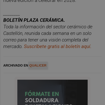
nueva edición a celebrar en 2028.
________
BOLET
Í
N PLAZA CER
ÁMICA.
Toda la información del sector cer
á
mico
de
Castellón, reunida cada semana en un solo
correo para tener una
visió
n
completa del
mercado.
Suscr
í
bete
gratis al
bolet
í
n
aqu
í
.
ARCHIVADO EN
QUALICER