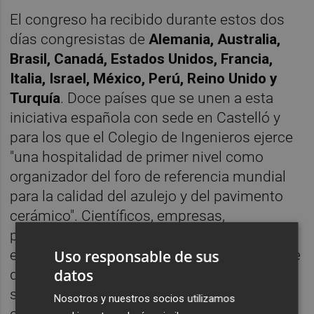
El congreso ha recibido durante estos dos
días congresistas de
Alemania, Australia,
Brasil, Canadá, Estados Unidos, Francia,
Italia, Israel, México, Perú, Reino Unido y
Turquía
. Doce países que se unen a esta
iniciativa española con sede en Castelló y
para los que el Colegio de Ingenieros ejerce
"una hospitalidad de primer nivel como
organizador del foro de referencia mundial
para la calidad del azulejo y del pavimento
cerámico". Científicos, empresas,
patrocinadores y autoridades ha formado
Uso responsable de sus
estos días una red estratégica indispensable
datos
que no solo contribuye a la estabilidad
socioeconómica de la provincia sino que la
Nosotros y nuestros socios utilizamos
conecta internacionalmente.