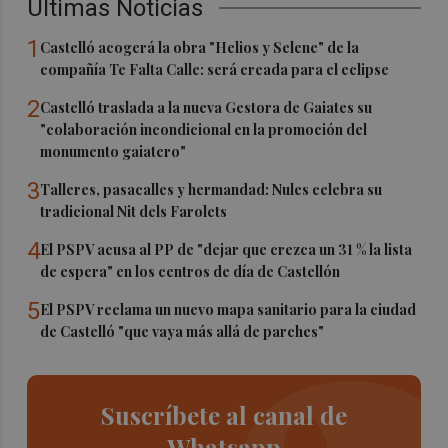
Últimas Noticias
1
Castelló acogerá la obra "Helios y Selene" de la
compañía Te Falta Calle: será creada para el eclipse
2
Castelló traslada a la nueva Gestora de Gaiates su
"colaboración incondicional en la promoción del
monumento gaiatero"
3
Talleres, pasacalles y hermandad: Nules celebra su
tradicional Nit dels Farolets
4
El PSPV acusa al PP de "dejar que crezca un 31 % la lista
de espera" en los centros de día de Castellón
5
El PSPV reclama un nuevo mapa sanitario para la ciudad
de Castelló "que vaya más allá de parches"
Suscríbete al canal de
Whatsapp