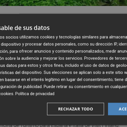
able de sus datos
os socios utilizamos cookies y tecnologías similares para almacena
dispositivo y procesar datos personales, como su dirección IP, iden
ción, para ofrecer anuncios y contenido personalizados, medir anun
n sobre la audiencia y mejorar los servicios.
Proveedores de tercer
s datos para estos y otros fines, incluido el uso de datos de geolo
rísticas del dispositivo. Sus elecciones se aplican solo a este sitio
Publicado: 08/07/2026 ·
0
 basarse en el interés legítimo en lugar del consentimiento; tiene 
guración de publicidad
. Puede retirar su consentimiento en cualqu
le
Virginia Fernández Trapa,
coordinadora del Program
cookies
.
Política de privacidad
l del Turismo.
RECHAZAR TODO
ACE
 medio ambiente y referente mundial de sostenibilidad,
Oficina de Turismo para España e Italia de Visit Finland.