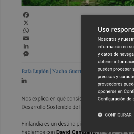
Facebook
X
Uso respons
WhatsApp
Email
Nosotros y nuestr
LinkedIn
información en su 
Messenger
y datos de navega
obtener informació
pueden procesar su
Rafa Lupión | Nacho Guerrero
precisos y caracte
proveedores pueden
oponerse en
Confi
Nos explica en qué consiste el turismo sostenib
Configuración de 
Desarrollo Sostenible de la Organización Mundia
CONFIGURAR
Finlandia es un destino pionero en el respeto al
hablamos con
David Campano,
Director de la 