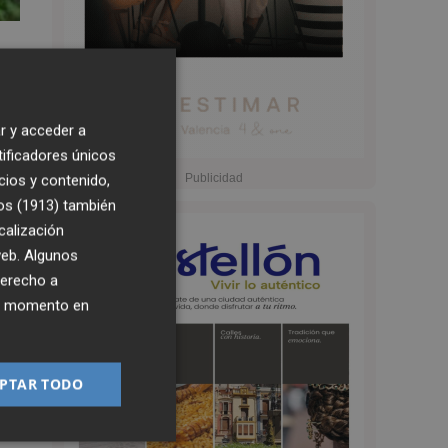
r y acceder a
tificadores únicos
cios y contenido,
os (1913)
también
calización
 web. Algunos
7:16
derecho a
ier momento en
a
PTAR TODO