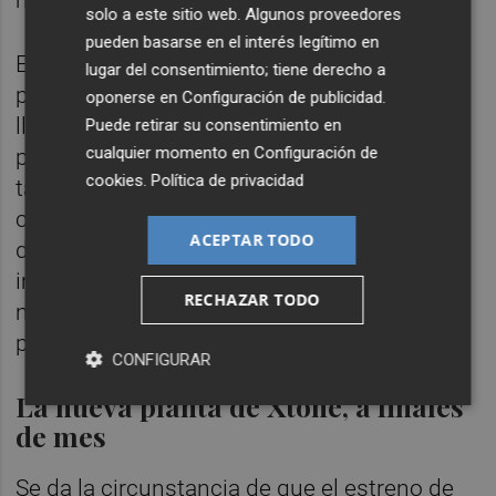
más de 7.000.
solo a este sitio web. Algunos proveedores
pueden basarse en el interés legítimo en
Este incremento, que ya ha arrancado con la
lugar del consentimiento; tiene derecho a
puesta en producción de la nueva factoría,
oponerse en
Configuración de publicidad
.
llega con el objetivo de abastecer a sus
Puede retirar su consentimiento en
cualquier momento en
Configuración de
promociones del programa Partners, pero
cookies
.
Política de privacidad
también a la promoción residencial y a la
construcción y reforma de hoteles, detallan
ACEPTAR TODO
desde la compañía. Sin duda, una
importante fuente de ingresos en un
RECHAZAR TODO
momento tan complicado como el actual
para el sector cerámico.
CONFIGURAR
La nueva planta de Xtone, a finales
de mes
Se da la circunstancia de que el estreno de