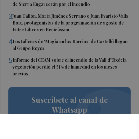
de Sierra Engarcerán por el incendio
3
Juan Tallón, Marta Jiménez Serrano o Juan Evaristo Valls
Boix, protagonistas de la programación de agosto de
Entre Libros en Benicàssim
4
Los talleres de ‘Magia en los Barrios’ de Castelló llegan
al Grupo Reyes
5
Informe del CEAM sobre el incendio de la Vall d'Uixó: la
vegetación perdió el 51% de humedad en los meses
previos
Suscríbete al canal de
Whatsapp
Siempre al día de las últimas noticias
¡Quiero suscribirme!