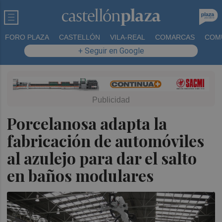
FORO PLAZA
CASTELLÓN
VILA-REAL
COMARCAS
COM
+ Seguir en Google
Porcelanosa adapta la
fabricación de automóviles
al azulejo para dar el salto
en baños modulares