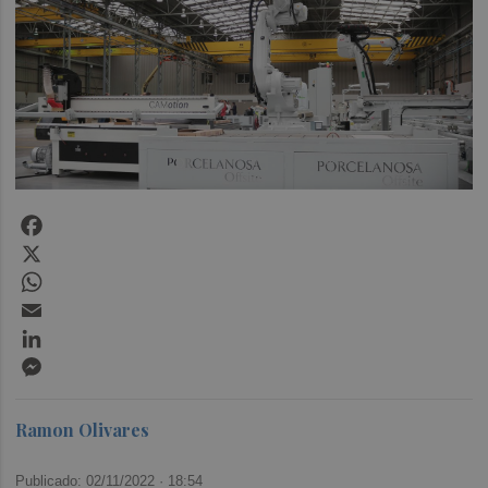
Facebook
X
WhatsApp
Email
LinkedIn
Messenger
Ramon Olivares
Publicado: 02/11/2022 ·
18:54