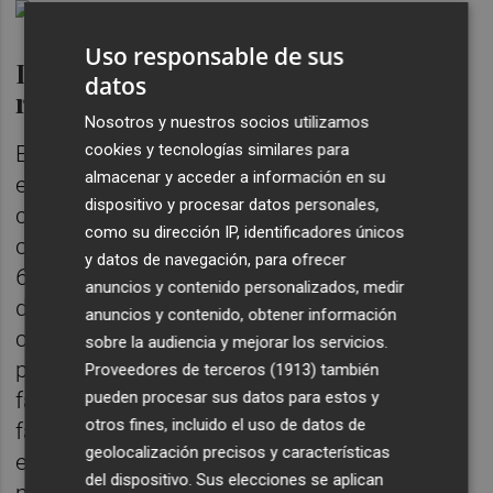
Uso responsable de sus
Inversión de 10 millones... y
datos
rendimiento inmediato
Nosotros y nuestros socios utilizamos
cookies y tecnologías similares para
En la compra de esta maquinaria, así como
almacenar y acceder a información en su
en la adaptación de la nueva planta, que
dispositivo y procesar datos personales,
cuenta con una superficie de 10.000 metros
como su dirección IP, identificadores únicos
cuadrados y la posibilidad de ampliarse en
y datos de navegación, para ofrecer
6.000 más,
Porcelanosa Grupo
ha invertido
anuncios y contenido personalizados, medir
diez millones de euros. Pero esto ya ha
anuncios y contenido, obtener información
comenzado a dar resultados. Frente a los
sobre la audiencia y mejorar los servicios.
poco más de 3.000 módulos de baño o
Proveedores de terceros (1913)
también
pueden procesar sus datos para estos y
fachada que hasta el momento era capaz de
otros fines, incluido el uso de datos de
fabricar en su vieja planta de Butech, la
geolocalización precisos y características
enseña vila-realense puede ahora producir
del dispositivo. Sus elecciones se aplican