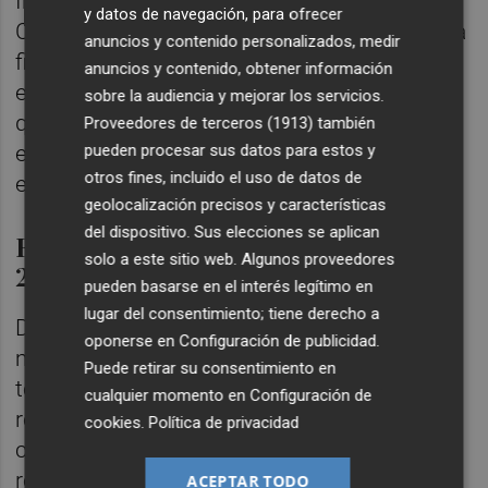
Ibáñez ha resaltado que “el puerto de
y datos de navegación, para ofrecer
Castellón inicia esta misión comercial con la
anuncios y contenido personalizados, medir
finalidad de recuperar un mercado que era
anuncios y contenido, obtener información
esencial para el puerto de Castellón dado
sobre la audiencia y mejorar los servicios.
que fundamentalmente todas las fritas y
Proveedores de terceros (1913)
también
esmaltes tenían un destino muy focalizado
pueden procesar sus datos para estos y
otros fines, incluido el uso de datos de
en Argelia”.
geolocalización precisos y características
del dispositivo. Sus elecciones se aplican
El puerto movía 1 millón de tn en
solo a este sitio web. Algunos proveedores
2018
pueden basarse en el interés legítimo en
lugar del consentimiento; tiene derecho a
De hecho, el puerto de Castellón llegó a
oponerse en
Configuración de publicidad
.
mover en 2018 más de un millón de
Puede retirar su consentimiento en
toneladas de mercancías. “Por tanto,
cualquier momento en
Configuración de
recuperar en los próximos años ese tráfico
cookies
.
Política de privacidad
con Argelia va a significar un crecimiento
relevante en nuestro tráfico total y,
ACEPTAR TODO