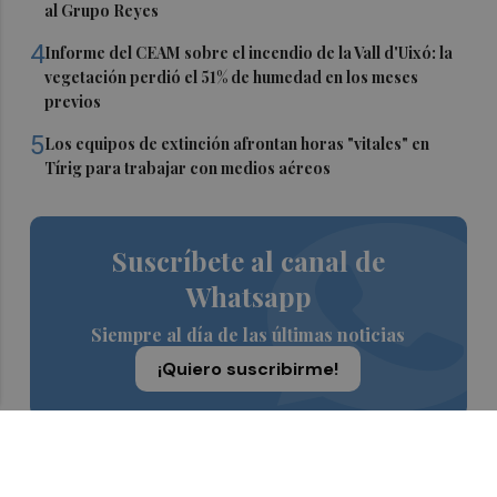
al Grupo Reyes
4
Informe del CEAM sobre el incendio de la Vall d'Uixó: la
vegetación perdió el 51% de humedad en los meses
previos
5
Los equipos de extinción afrontan horas "vitales" en
Tírig para trabajar con medios aéreos
Suscríbete al canal de
Whatsapp
Siempre al día de las últimas noticias
¡Quiero suscribirme!