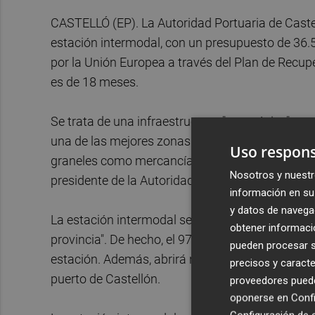
CASTELLÓ (EP). La Autoridad Portuaria de Castell
estación intermodal, con un presupuesto de 36.5
por la Unión Europea a través del Plan de Recupe
es de 18 meses.
Se trata de una infraestructura "estratégica" par
una de las mejores zonas logísticas de España y
Uso respons
graneles como mercancía general, así como la e
Nosotros y nuestr
presidente de la Autoridad Portuaria,
Rubén Ibá
información en su 
y datos de navega
La estación intermodal se planifica como una inf
obtener informació
provincia". De hecho, el 97 por ciento del secto
pueden procesar su
estación. Además, abrirá nuevas oportunidades p
precisos y caracte
puerto de Castellón.
proveedores pueden
oponerse en
Confi