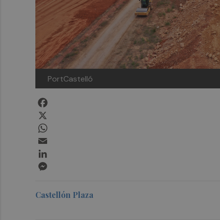
PortCastelló
Facebook
X
WhatsApp
Email
LinkedIn
Messenger
Castellón Plaza