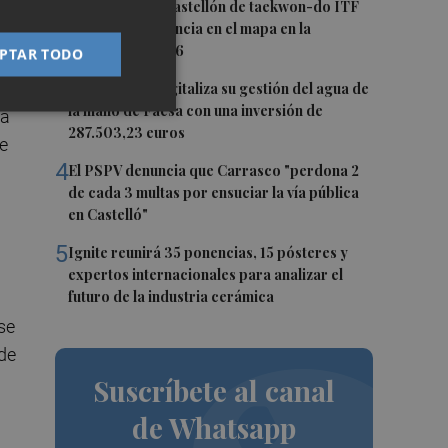
,6
2
Los clubes de Castellón de taekwon-do ITF
ponen a la provincia en el mapa en la
temporada 25/26
PTAR TODO
3
Torreblanca digitaliza su gestión del agua de
la mano de Facsa con una inversión de
ca
287.503,23 euros
de
4
El PSPV denuncia que Carrasco "perdona 2
de cada 3 multas por ensuciar la vía pública
en Castelló"
5
Ignite reunirá 35 ponencias, 15 pósteres y
expertos internacionales para analizar el
futuro de la industria cerámica
se
 de
Suscríbete al canal
de Whatsapp