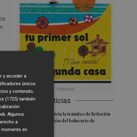
dos
ón
e
 el
r y acceder a
tificadores únicos
cios y contenido,
os (1725)
también
Últimas Noticias
calización
1
La Diputación inicia la trámites de licitación
 web. Algunos
para la explotación del balneario de
derecho a
Benassal
ier momento en