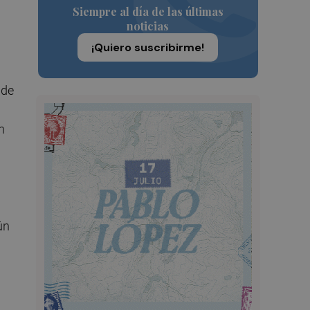
Siempre al día de las últimas
noticias
¡Quiero suscribirme!
 de
n
ún