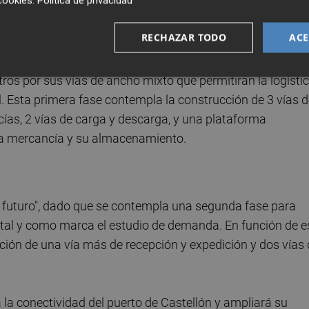
cookies
.
Política de privacidad
os ferroviarios del puerto, entre los puntos kilométricos 4
ociada al proyecto LogistiCS que se desarrollará junto al
RECHAZAR TODO
ACE
 300.000 metros cuadrados.
ros por sus vías de ancho mixto que permitirán la logísti
l. Esta primera fase contempla la construcción de 3 vías 
cías, 2 vías de carga y descarga, y una plataforma
la mercancía y su almacenamiento.
de futuro", dado que se contempla una segunda fase para
 y tal y como marca el estudio de demanda. En función de e
cción de una vía más de recepción y expedición y dos vías
 la conectividad del puerto de Castellón y ampliará su