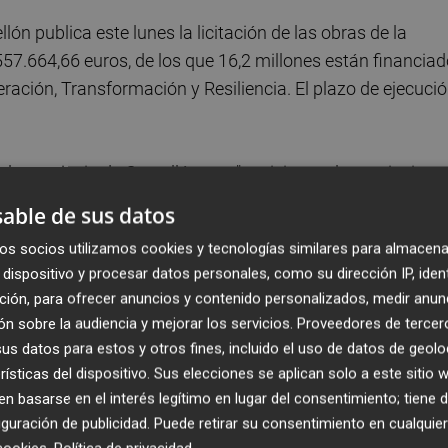
ón publica este lunes la licitación de las obras de la
57.664,66 euros, de los que 16,2 millones están financia
ración, Transformación y Resiliencia. El plazo de ejecuci
a la provincia de Castellón que "posiciona a la provincia en
 facilitará el incremento de mercancía exportada, tanto d
able de sus datos
ntrada y aumento de nuevos tráficos", según ha explicado
os socios utilizamos cookies y tecnologías similares para almacena
ñez
.
dispositivo y procesar datos personales, como su dirección IP, iden
ción, para ofrecer anuncios y contenido personalizados, medir anun
raestructura "al servicio de los sectores productivos de la
n sobre la audiencia y mejorar los servicios.
Proveedores de tercer
r cerámico está localizado a menos de 40 kilómetros de la
s datos para estos y otros fines, incluido el uso de datos de geolo
ara los sectores químico y energético situados junto al
rísticas del dispositivo. Sus elecciones se aplican solo a este sitio
 basarse en el interés legítimo en lugar del consentimiento; tiene 
guración de publicidad
. Puede retirar su consentimiento en cualqu