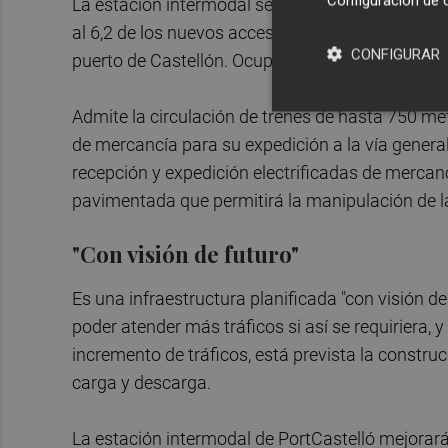
Configuración de 
La estación intermodal se ubica junto a los acces
al 6,2 de los nuevos accesos al puerto, y está as
CONFIGURAR
puerto de Castellón. Ocupará una superficie de
Admite la circulación de trenes de hasta 750 met
de mercancía para su expedición a la vía genera
recepción y expedición electrificadas de mercan
pavimentada que permitirá la manipulación de 
"Con visión de futuro"
Es una infraestructura planificada "con visión 
poder atender más tráficos si así se requiriera,
incremento de tráficos, está prevista la constru
carga y descarga.
La estación intermodal de PortCastelló mejorará