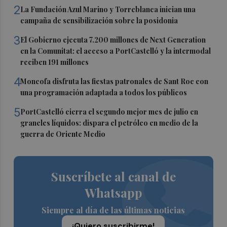
2
La Fundación Azul Marino y Torreblanca inician una
campaña de sensibilización sobre la posidonia
3
El Gobierno ejecuta 7.200 millones de Next Generation
en la Comunitat: el acceso a PortCastelló y la intermodal
reciben 191 millones
4
Moncofa disfruta las fiestas patronales de Sant Roc con
una programación adaptada a todos los públicos
5
PortCastelló cierra el segundo mejor mes de julio en
graneles líquidos: dispara el petróleo en medio de la
guerra de Oriente Medio
Suscríbete al canal de
Whatsapp
Siempre al día de las últimas noticias
¡Quiero suscribirme!