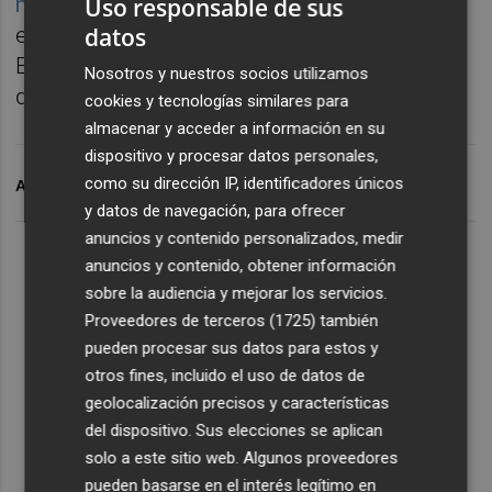
ha dejado una grúa en la dársena norte
. Con
Uso responsable de sus
datos
ella trabajará en el Muelle Transversal
Exterior, mientras en la dársena sur pasa a
Nosotros y nuestros socios utilizamos
disponer de tres grúas móviles.
cookies y tecnologías similares para
almacenar y acceder a información en su
dispositivo y procesar datos personales,
como su dirección IP, identificadores únicos
ARCHIVADO EN
TCA
y datos de navegación, para ofrecer
anuncios y contenido personalizados, medir
anuncios y contenido, obtener información
sobre la audiencia y mejorar los servicios.
Proveedores de terceros (1725)
también
pueden procesar sus datos para estos y
otros fines, incluido el uso de datos de
geolocalización precisos y características
del dispositivo. Sus elecciones se aplican
solo a este sitio web. Algunos proveedores
pueden basarse en el interés legítimo en