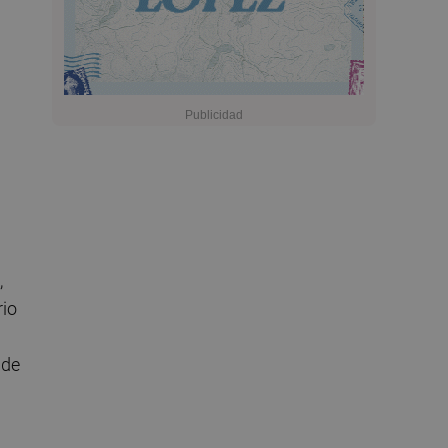
,
rio
nde