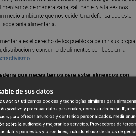
alimentarnos de manera sana, saludable y a la vez nos
 un medio ambiente que nos cuide
.
Una defensa que está
soberanía alimentaria.
mentaria es el derecho de los pueblos a definir sus propia
n, distribución y consumo de alimentos con base en la
xtractivismo
.
adería que necesitamos para estar alineados con
 la soberanía alimentaria. Un asunto del que se
able de sus datos
gricultura Internacional (CERAI).
os socios utilizamos cookies y tecnologías similares para almacena
 de producción están o deberían estar conectados pues
dispositivo y procesar datos personales, como su dirección IP, iden
ción, para ofrecer anuncios y contenido personalizados, medir anun
enibles . Y por ello es interesante escuchar las voces de
n sobre la audiencia y mejorar los servicios.
Proveedores de tercer
s datos para estos y otros fines, incluido el uso de datos de geolo