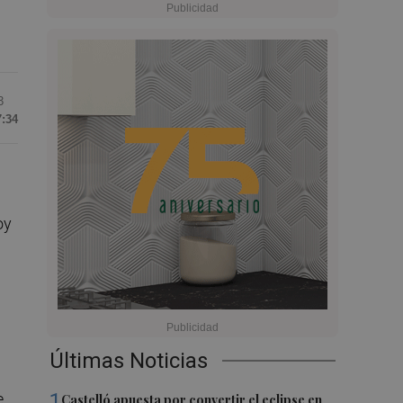
3
7:34
oy
Últimas Noticias
1
e
Castelló apuesta por convertir el eclipse en