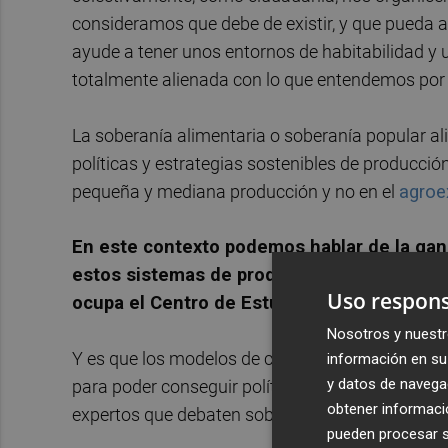
consideramos que debe de existir, y que pueda 
ayude a tener unos entornos de habitabilidad y
totalmente alienada con lo que
entendemos por 
La soberanía alimentaria o soberanía popular ali
políticas y estrategias sostenibles de producció
pequeña y mediana producción y no en el
agroe
En este contexto podemos hablar de la gan
estos sistemas de producción que defiende
Uso respons
ocupa e
l Centro de Estudios Rurales y de A
Nosotros y nuestr
Y es que los modelos de consumo y los modelos
información en su 
y datos de navega
para poder conseguir políticas y estrategias sost
obtener informació
expertos que debaten sobre estos asuntos.
pueden procesar su