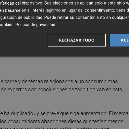
rísticas del dispositivo. Sus elecciones se aplican solo a este sitio
 basarse en el interés legítimo en lugar del consentimiento; tiene 
guración de publicidad
. Puede retirar su consentimiento en cualqu
recisamente para hablar de la ganadería que necesitamos
cookies
.
Política de privacidad
dustrial, los diferentes modelos alternativos y la
quitativos y sostenibles para conseguir y enfocarnos en q
RECHAZAR TODO
ACE
e debate sobre.
El acto ha reunido a diversas voces exper
in de analizar las posibles soluciones.
de carne y de temas relacionados a un consumo más
 de expertos con conclusiones de todo tipo van en esta
se ha duplicado» y se prevé que siga aumentado. El merc
 los consumidores abandonen dietas que tenían menos