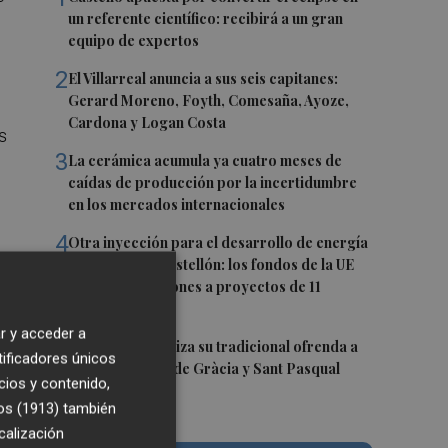
un referente científico: recibirá a un gran
equipo de expertos
2
El Villarreal anuncia a sus seis capitanes:
Gerard Moreno, Foyth, Comesaña, Ayoze,
Cardona y Logan Costa
s
3
La cerámica acumula ya cuatro meses de
caídas de producción por la incertidumbre
en los mercados internacionales
4
Otra inyección para el desarrollo de energía
renovable en Castellón: los fondos de la UE
destinan 19 millones a proyectos de 11
municipios
r y acceder a
5
El Villarreal realiza su tradicional ofrenda a
tificadores únicos
la Mare de Déu de Gràcia y Sant Pasqual
cios y contenido,
Baylón
os (1913)
también
calización