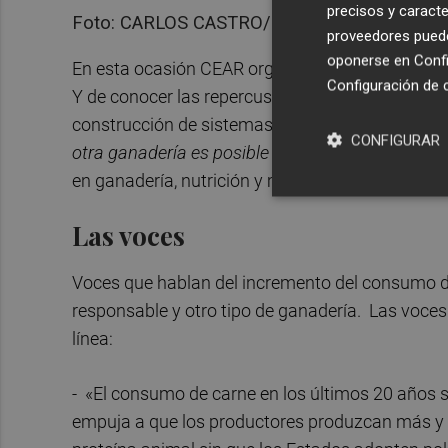
precisos y caracte
Foto: CARLOS CASTRO/EP
proveedores pueden
oponerse en
Confi
En esta ocasión CEAR organizó unas jornadas p
Configuración de 
Y de conocer las repercusiones de la ganadería in
construcción de sistemas alimentarios justos, e
CONFIGURAR
otra ganadería es posible y necesaria»,
un foro d
en ganadería, nutrición y medioambiente con el f
Las voces
Voces que hablan del incremento del consumo 
responsable y otro tipo de ganadería. Las voces
línea:
- «El consumo de carne en los últimos 20 años 
empuja a que los productores produzcan más y