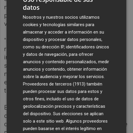
datos
necesidad de evitar un "contagio" en los
precios a un mercado que la propia
Nosotros y nuestros socios utilizamos
vicepresidenta considera "roto".
cookies y tecnologías similares para
almacenar y acceder a información en su
dispositivo y procesar datos personales,
"Es imprescindible el mensaje de trabajar
como su dirección IP, identificadores únicos
rápidamente en cuáles son las medidas,
y datos de navegación, para ofrecer
incluyendo en su caso topes al precio al que
anuncios y contenido personalizados, medir
se puede casar la electricidad en el
anuncios y contenido, obtener información
mercado", ha dicho Ribera, destacando que
sobre la audiencia y mejorar los servicios.
el Gobierno ha venido apostando por este
Proveedores de terceros (1913)
también
tipo de soluciones en los últimos meses.
pueden procesar sus datos para estos y
otros fines, incluido el uso de datos de
geolocalización precisos y características
En este sentido, ha hablado de la posibilidad
del dispositivo. Sus elecciones se aplican
de dejar fuera el gas del mercado eléctrico y
solo a este sitio web. Algunos proveedores
que se pagara "a través de un mecanismo de
pueden basarse en el interés legítimo en
precio que reconoce el coste real" o