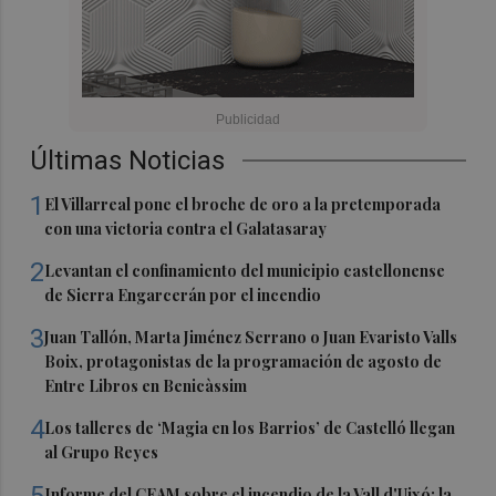
Últimas Noticias
1
El Villarreal pone el broche de oro a la pretemporada
con una victoria contra el Galatasaray
2
Levantan el confinamiento del municipio castellonense
de Sierra Engarcerán por el incendio
3
Juan Tallón, Marta Jiménez Serrano o Juan Evaristo Valls
Boix, protagonistas de la programación de agosto de
Entre Libros en Benicàssim
4
Los talleres de ‘Magia en los Barrios’ de Castelló llegan
al Grupo Reyes
5
Informe del CEAM sobre el incendio de la Vall d'Uixó: la