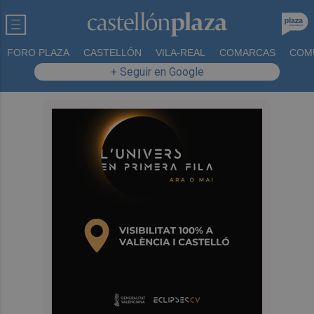
FORO PLAZA
CASTELLÓN
VILA-REAL
COMARCAS
COM
+ Seguir en Google