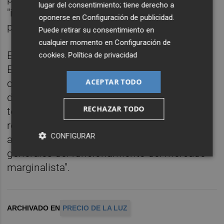
lugar del consentimiento; tiene derecho a
"introduciendo un tope a las ofertas que se
oponerse en
Configuración de publicidad
.
pueden presentar al mercado mayorista".
Puede retirar su consentimiento en
cualquier momento en
Configuración de
En todo caso, ha señalado que "la Comisión
cookies
.
Política de privacidad
Europea ha pedido unos días para poder
ACEPTAR TODO
consultar y evaluar la mejor propuesta" y ha
dejado claro que "se trata de medidas
RECHAZAR TODO
temporales, hasta tanto se hacen
recomendaciones específicas sobre cómo
CONFIGURAR
alterar y hacer evolucionar las reglas
generales del funcionamiento del mercado
marginalista".
ARCHIVADO EN
PRECIO DE LA LUZ