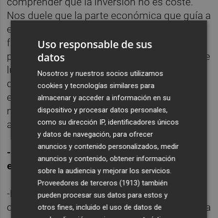
comprender que la inversión no es coste.
Nos duele que la parte económica que guía a
este país no lo entienda. La inversión es
futuro y genera economía. Es un esfuerzo,
Uso responsable de sus
pero que no va a la casilla de deuda, sino que
datos
luego tiene un rédito fiscal posterior brutal
Nosotros y nuestros socios utilizamos
que va directamente al Estado. No obstante,
cookies y tecnologías similares para
en este país permanentemente se le mete la
almacenar y acceder a información en su
mano a la caja de la inversión y eso es un
dispositivo y procesar datos personales,
como su dirección IP, identificadores únicos
absurdo que no crea nada nuevo.
y datos de navegación, para ofrecer
anuncios y contenido personalizados, medir
-De no prolongarse esa revisión, ¿qué
anuncios y contenido, obtener información
escenario contemplan para el sector?
sobre la audiencia y mejorar los servicios.
Proveedores de terceros (1913)
también
-Me temo que habrá un incremento de las
pueden procesar sus datos para estos y
obras desiertas y eso que en el último año ya
otros fines, incluido el uso de datos de