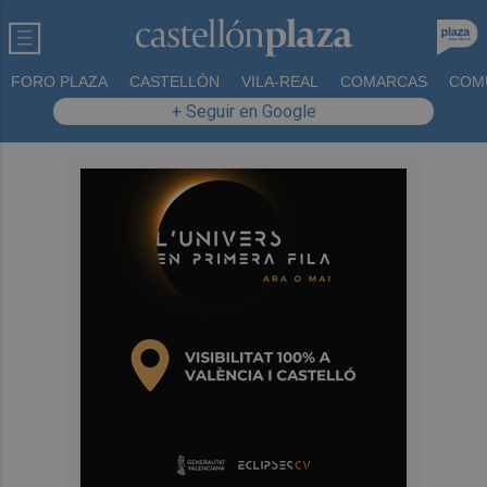
FORO PLAZA
CASTELLÓN
VILA-REAL
COMARCAS
COM
+ Seguir en Google