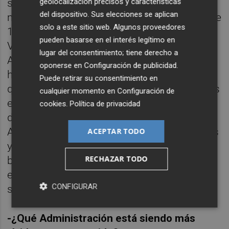
geolocalización precisos y características
se han quedado sin ofertas licitaciones por
del dispositivo. Sus elecciones se aplican
más de 1.000 millones en España, de los que
solo a este sitio web. Algunos proveedores
130 millones son en la Comunitat
pueden basarse en el interés legítimo en
Valenciana. Y todo ello mientras hay
lugar del consentimiento; tiene derecho a
Administraciones que dicen que nosotros
oponerse en
Configuración de publicidad
.
hacemos gala de no ir a las obras cuando
Puede retirar su consentimiento en
queremos hacer todas porque para nosotros
cualquier momento en
Configuración de
es un calvario que una obra se quede
cookies
.
Política de privacidad
desierta. No entendemos el porqué la
Administración no deja los precios holgados
ACEPTAR TODO
y ya el mismo concurso los regula con las
RECHAZAR TODO
bajas. Todavía hay Administraciones que
están mirando que no les cueste 3 o 2 y lo
CONFIGURAR
sacan con precios imposibles de asumir.
-¿Qué Administración está siendo más