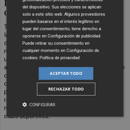
El futuro de la cocina
del dispositivo. Sus elecciones se aplican
deportiva
solo a este sitio web. Algunos proveedores
pueden basarse en el interés legítimo en
También en la valenciana
Miobio
se valen de
lugar del consentimiento; tiene derecho a
la inteligencia artificial, en este caso para
oponerse en
Configuración de publicidad
.
diseñar dietas personalizadas orientadas al
Puede retirar su consentimiento en
mundo del deporte y la empresa. La IA la
cualquier momento en
Configuración de
cookies
.
Política de privacidad
utilizan para descubrir los parámetros
alimentarios que influyen en el rendimiento de
ACEPTAR TODO
cada deportista de manera que personalizan,
cocinan y envían menús alimenticios para
RECHAZAR TODO
prevenir lesiones. También diseñan y venden
recetas a medida para que se las prepare el
CONFIGURAR
mismo cliente en casa o los chefs de los
clubs deportivos.