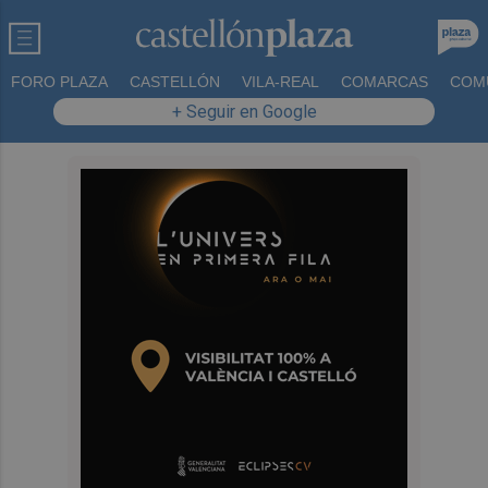
FORO PLAZA
CASTELLÓN
VILA-REAL
COMARCAS
COM
+ Seguir en Google