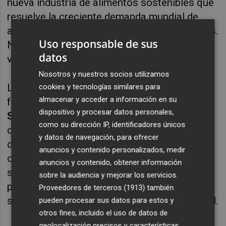
nueva industria de alimentos sostenibles que
resuelve la creciente demanda mundial de
alimentos sin necesidad de tierras cultivables.
Uso responsable de sus
Nos centramos en diseñar alimentos de alto
datos
valor, naturales y nutritivos”.
Nosotros y nuestros socios utilizamos
La startup, también de origen navarro, la
cookies y tecnologías similares para
almacenar y acceder a información en su
fundan originalmente
Bosco Emparanza,
dispositivo y procesar datos personales,
Susana Sánchez y José María Elorza
,
como su dirección IP, identificadores únicos
constituyéndose como una plataforma B2B
y datos de navegación, para ofrecer
de ingredientes saludables y sostenibles
anuncios y contenido personalizados, medir
obtenidos a partir de la valorización de
anuncios y contenido, obtener información
subproductos alimentarios mediante
sobre la audiencia y mejorar los servicios.
procesos de fermentación optimizados con
Proveedores de terceros (1913)
también
su propia herramienta de inteligencia artificial.
pueden procesar sus datos para estos y
otros fines, incluido el uso de datos de
geolocalización precisos y características