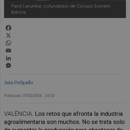
Paxti Larumbe, cofundador de Cocuus System
Ibérica.
Facebook
X
WhatsApp
Email
LinkedIn
Messenger
Ana Delgado
Publicado: 07/01/2024 ·
14:53
VALÈNCIA.
Los retos que afronta la industria
agroalimentaria son muchos. No se trata solo
de aumentar la producción para abastecer de