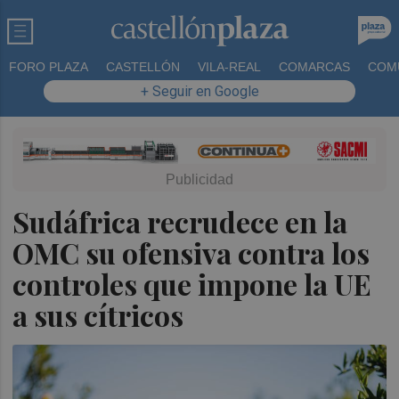
FORO PLAZA
CASTELLÓN
VILA-REAL
COMARCAS
COM
+ Seguir en Google
Sudáfrica recrudece en la
OMC su ofensiva contra los
controles que impone la UE
a sus cítricos