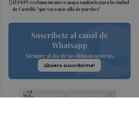
5
El PSPV reclama un nuevo mapa sanitario para la ciudad
de Castelló "que vaya más allá de parches"
Suscríbete al canal de
Whatsapp
Siempre al día de las últimas noticias
¡Quiero suscribirme!