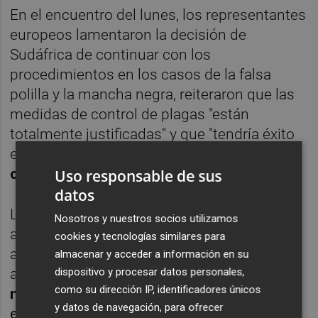
En el encuentro del lunes, los representantes
europeos lamentaron la decisión de
Sudáfrica de continuar con los
procedimientos en los casos de la falsa
polilla y la mancha negra, reiteraron que las
medidas de control de plagas "están
totalmente justificadas" y que "tendría éxito
en cualquier
procedimiento de
controversia
".
Uso responsable de sus
datos
La documentación que remitió
Nosotros y nuestros socios utilizamos
anteriormente Bruselas incluye
cookies y tecnologías similares para
argumentaciones científicas y cifras que
almacenar y acceder a información en su
avalan los controles. Respecto a la
mancha
dispositivo y procesar datos personales,
como su dirección IP, identificadores únicos
negra
, advierte que cada año se detecta u
n
y datos de navegación, para ofrecer
elevado número de envíos de naranjas y