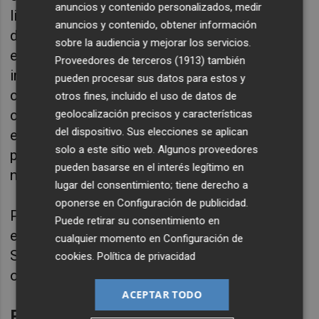
anuncios y contenido personalizados, medir
limones, mandarinas y pomelos procedentes
anuncios y contenido, obtener información
de Sudáfrica contaminados con esta
sobre la audiencia y mejorar los servicios.
enfermedad. De 2021 a 2023 hubo 123
Proveedores de terceros (1913)
también
interceptaciones con cargamentos
pueden procesar sus datos para estos y
contagiados, agrega. Bruselas, además,
otros fines, incluido el uso de datos de
calcula en los
1185 millones
los daños
geolocalización precisos y características
del dispositivo. Sus elecciones se aplican
económicos que comportaría en la
solo a este sitio web. Algunos proveedores
producción europea la entrada de la mancha
pueden basarse en el interés legítimo en
negra.
lugar del consentimiento; tiene derecho a
oponerse en
Configuración de publicidad
.
Por otra parte, la UE aplica desde 2022
Puede retirar su consentimiento en
el
tratamiento en frío
en las naranjas de
cualquier momento en
Configuración de
Sudáfrica para prevenir la introducción de
cookies
.
Política de privacidad
otra plaga vegetal como la
falsa polilla.
ACEPTAR TODO
El sector apoya al campo