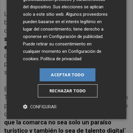
del dispositivo. Sus elecciones se aplican
La responsable de ARI Hub mantiene que, si
solo a este sitio web. Algunos proveedores
bien esa iniciativa "está en ciernes,
pueden basarse en el interés legítimo en
lugar del consentimiento; tiene derecho a
queremos
devolver a la sociedad lo que la
oponerse en
Configuración de publicidad
.
sociedad da y aumentar la posibilidad de
Puede retirar su consentimiento en
emprender
en La Safor". Además, asegura
cualquier momento en
Configuración de
que es importante "comunicarnos y
cookies
.
Política de privacidad
ponernos a trabajar y que la gente trabaje
sobre necesidades, retos reales".
ACEPTAR TODO
En este sentido, el director de Distrito
RECHAZAR TODO
Talento Comunidad Valenciana quiere ser un
proyecto transversal para la Comunitat y que
CONFIGURAR
quiere "que se cree un
caldo de cultivo para
que la comarca no sea solo un paraíso
turístico y también lo sea de talento digital
"