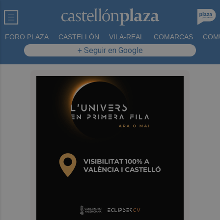
FORO PLAZA
CASTELLÓN
VILA-REAL
COMARCAS
COM
+ Seguir en Google