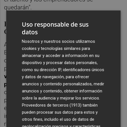
quedarán".
El talento, esencial para una
Uso responsable de sus
Comunitat atractiva para invertir
datos
Nosotros y nuestros socios utilizamos
Así, el miembro de la Junta Directiva de
cookies y tecnologías similares para
Bigban afirma que "vendemos la Comunitat
almacenar y acceder a información en su
como un sitio con sol, y es verdad,
dispositivo y procesar datos personales,
pero
tenemos sequía de talento real. Cada
como su dirección IP, identificadores únicos
vez que viene una empresa grande las
y datos de navegación, para ofrecer
pymes tiemblan
porque no pueden
anuncios y contenido personalizados, medir
anuncios y contenido, obtener información
compararse con su capacidad para salarios,
sobre la audiencia y mejorar los servicios.
por ejemplo. Perdemos nuestra soberanía
Proveedores de terceros (1913)
también
empresarial. Desde la asociación se intenta
pueden procesar sus datos para estos y
invertir en empresas que generen impacto,
otros fines, incluido el uso de datos de
riqueza y retorno".
geolocalización precisos y características