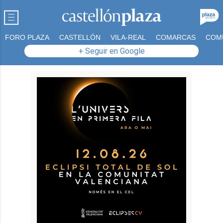
FORO PLAZA
CASTELLÓN
VILA-REAL
COMARCAS
COM
+ Seguir en Google