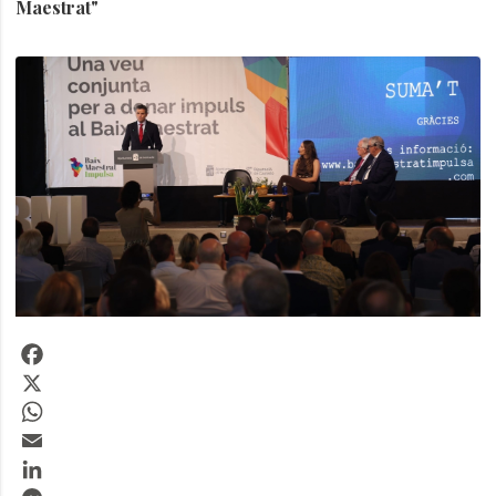
Maestrat"
Facebook
X
WhatsApp
Email
LinkedIn
Messenger