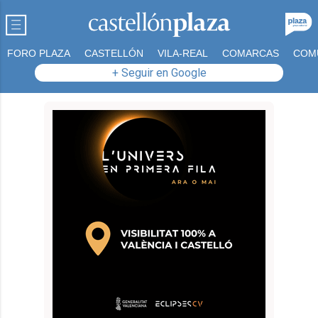
FORO PLAZA
CASTELLÓN
VILA-REAL
COMARCAS
COM
+ Seguir en Google