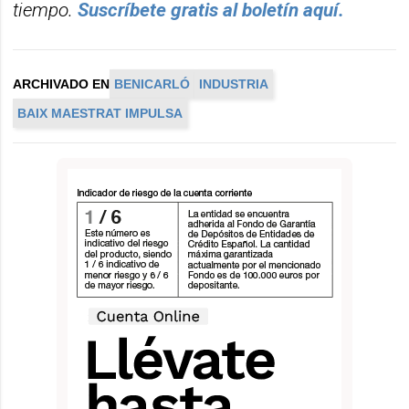
tiempo.
Suscr
í
bete
gratis al bolet
í
n aqu
í.
ARCHIVADO EN
BENICARLÓ
INDUSTRIA
BAIX MAESTRAT IMPULSA