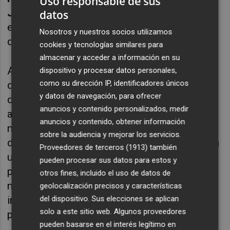
Uso responsable de sus
Josep Picó
, que ayudarán a entender qué es
datos
exactamente la IA, qué posibilidades ofrece y
Nosotros y nuestros socios utilizamos
qué riesgos plantea.
cookies y tecnologías similares para
almacenar y acceder a información en su
A lo largo de la noche se ofrecerán
dispositivo y procesar datos personales,
como su dirección IP, identificadores únicos
demostraciones sorprendentes de creación
y datos de navegación, para ofrecer
de música, imagen y video con inteligencia
anuncios y contenido personalizados, medir
artificial, así como ejemplos de contenidos
anuncios y contenido, obtener información
manipulados que hacen cada vez más difícil
sobre la audiencia y mejorar los servicios.
distinguir qué es real y que no. También habrá
Proveedores de terceros (1913)
también
una espectacular exhibición protagonizada
pueden procesar sus datos para estos y
por un robot capaz de bailar y practicar artes
otros fines, incluido el uso de datos de
marciales, además de una entrevista con el
geolocalización precisos y características
del dispositivo. Sus elecciones se aplican
ingeniero
Vicent Gassó
, responsable del
solo a este sitio web. Algunos proveedores
proyecto.
pueden basarse en el interés legítimo en