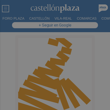
FORO PLAZA
CASTELLÓN
VILA-REAL
COMARCAS
COM
+ Seguir en Google