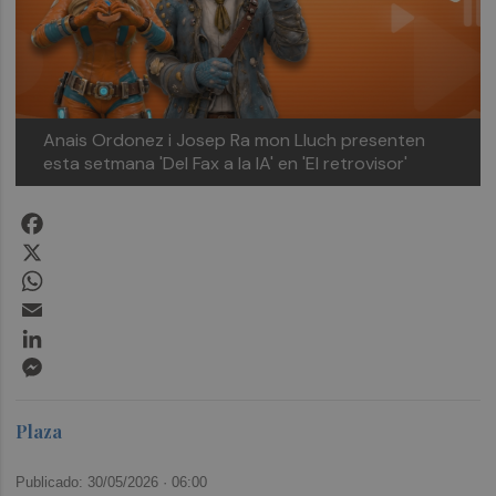
Anais Ordonez i Josep Ra mon Lluch presenten
esta setmana 'Del Fax a la IA' en 'El retrovisor'
Facebook
X
WhatsApp
Email
LinkedIn
Messenger
Plaza
Publicado: 30/05/2026 ·
06:00