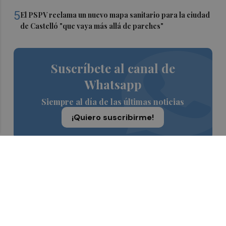
5
El PSPV reclama un nuevo mapa sanitario para la ciudad
de Castelló "que vaya más allá de parches"
Suscríbete al canal de
Whatsapp
Siempre al día de las últimas noticias
¡Quiero suscribirme!