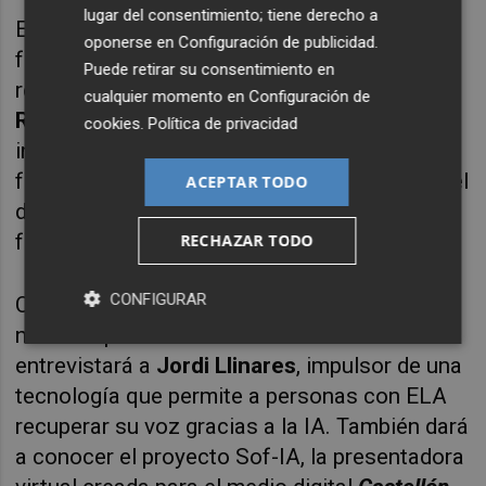
lugar del consentimiento; tiene derecho a
El programa también analizará algunos de los
oponerse en
Configuración de publicidad
.
fenómenos virales más impactantes
Puede retirar su consentimiento en
relacionados con la IA y contará con
Manuel
cualquier momento en
Configuración de
Rossell
, creador de la “Iaia Visenta”, la
cookies
.
Política de privacidad
influencer virtual valenciana convertida en
fenómeno de internet. Además, se abordará el
ACEPTAR TODO
debate sobre la desinformación, los videos
falsos y la manipulación digital.
RECHAZAR TODO
CONFIGURAR
Como la inteligencia artificial también abre
nuevas oportunidades.
El retrovisor
entrevistará a
Jordi Llinares
, impulsor de una
tecnología que permite a personas con ELA
recuperar su voz gracias a la IA. También dará
a conocer el proyecto Sof-IA, la presentadora