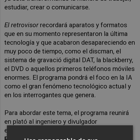
estudiar, crear o comunicarse.
El retrovisor
recordará aparatos y formatos
que en su momento representaron la última
tecnología y que acabaron desapareciendo en
muy poco de tiempo, como el discman, el
sistema de gravació digital DAT, la blackberry,
el DVD o aquellos primeros teléfonos móviles
enormes. El programa pondrá el foco en la IA
como el gran fenómeno tecnológico actual y
en los interrogantes que genera.
Para abordar este tema, el programa reunirá
en plató al ingeniero y divulgador
especializado en inteligencia artificial
David
Roldán
y a la periodista científica
Maria